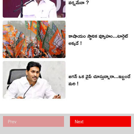
వర్షమేనా ?
కాషాయం స్థానిక వ్యూహం...టార్గెట్
అక్కడే !
జగన్ ఒక వైపే చూస్తున్నారా...ఇబ్బందే
మరి !
Prev
Next