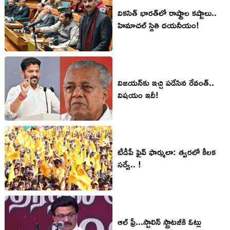
విక‌సిత్ భార‌త్‌లో రాష్ట్రాల క‌ష్టాలు..
హిమాచ‌ల్ స్థితి ద‌య‌నీయం!
విజ‌య‌న్‌కు ఇచ్చి ప‌డేసిన రేవంత్‌..
విష‌యం ఇదీ!
టీడీపీ ఫైవ్ ఫార్ములా: త్వ‌ర‌లో కీల‌క
స‌ర్వే.. !
ఆల్ ఫ్రీ...స్టాలిన్ స్ట్రాటజీకి ఓట్లు