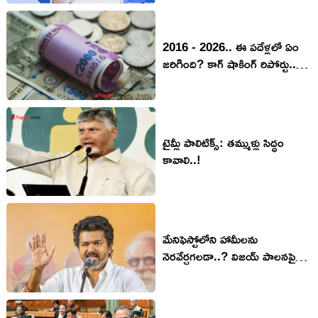
2016 - 2026.. ఈ పదేళ్లలో ఏం
జరిగింది? కాగ్ షాకింగ్ రిపోర్టు..
జీతాలు, అప్పులు, వడ్డీలకే 83
శాతం!!
టైమ్లీ పాలిటిక్స్‌: త‌మ్ముళ్లు సిద్ధం
కావాలి..!
మేనిఫెస్టోలోని హామీలను
నెరవేర్చగలడా..? విజయ్ పాలనపై
ద్రవిడ రాష్ట్రంలో చర్చ..