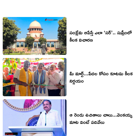
సంక్షేమ ఆపేస్తే ఎలా ‘సర్’.. సుప్రీంలో
కీలక విచారణ
మీ మార్ట్...పేదల కోసం కూటమి కీలక
నిర్ణయం
ఆ రెండు ఉచితాలు చాలు...వెంకయ్య
మాట వింటే పదివేలు