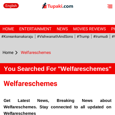
English
HOME
ENTERTAINMENT
NEWS
MOVIES REVIEWS
P
#Koreankanakaraju
#VishwanathAndSons
#Trump
#irumudi
#
Home
Welfareschemes
You Searched For "Welfareschemes"
Welfareschemes
Get Latest News, Breaking News about
Welfareschemes. Stay connected to all updated on
Welfareschemes