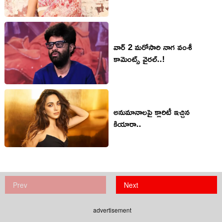
వార్ 2 మరోసారి నాగ వంశీ
కామెంట్స్ వైరల్..!
అనుమానాలపై క్లారిటీ ఇచ్చిన
కియారా..
Prev
Next
advertisement