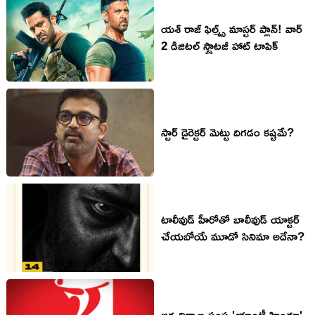
యశ్ రాజ్ ఫిల్మ్స్ మాస్టర్ ప్లాన్! వార్
2 డిజిటల్ స్ట్రాటజీ హాట్ టాపిక్
స్టార్ డైరెక్ట‌ర్ మెట్టు దిగ‌డం క‌ష్ట‌మే?
టాలీవుడ్ హీరోతో బాలీవుడ్ యాక్ట‌ర్
చేయ‌బోయే మూడో సినిమా అదేనా?
అగ్ర నిర్మాణ సంస్థ 'యాంటీ హిందూ'