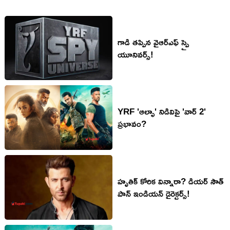
గాడి తప్పిన వైఆర్ఎఫ్ స్పై
యూనివర్స్!
YRF 'ఆల్ఫా' నిడివిపై 'వార్ 2'
ప్ర‌భావం?
హృతిక్ కోరిక విన్నారా? డియ‌ర్ సౌత్
పాన్ ఇండియన్ డైరెక్ట‌ర్స్!