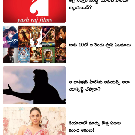
క్యాంపెయిన్?
టాప్ 10లో ఆ రెండు ఫ్లాప్ సినిమాలు
ఆ బాలీవుడ్ హీరోను ఆడియ‌న్స్ అలా
యాక్సెప్ట్ చేస్తారా?
కియారాలో మార్పు కొత్త ఏడాది
నుంచి అమ‌లు!