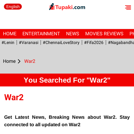
English
HOME
ENTERTAINMENT
NEWS
MOVIES REVIEWS
P
#Lenin
#Varanasi
#ChennaiLoveStory
#fifa2026
#Nagabandh
Home
War2
You Searched For "War2"
War2
Get Latest News, Breaking News about War2. Stay
connected to all updated on War2