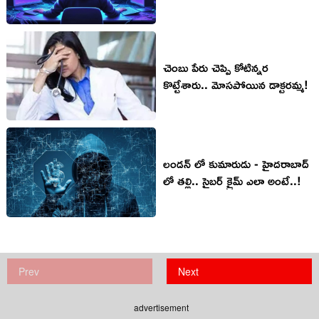
చెంబు పేరు చెప్పి కోటిన్నర
కొట్టేశారు.. మోసపోయిన డాక్టరమ్మ!
లండన్ లో కుమారుడు - హైదరాబాద్
లో తల్లి.. సైబర్ క్రైమ్ ఎలా అంటే..!
Prev
Next
advertisement