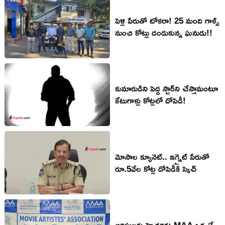
పెళ్లి పేరుతో టోక‌రా! 25 మంది గాళ్స్‌
నుంచి కోట్లు దండుకున్న ఘ‌నుడు!!
కుమారుడిని పెద్ద స్టార్‌ని చేస్తామంటూ
కేటుగాళ్లు కోట్ల‌లో దోపిడీ!
మోసాల క్యూనెట్.. ఇగ్నైట్ పేరుతో
రూ.5వేల కోట్ల దోపిడీకి స్కెచ్
ఆర్టిస్టులకు హెచ్చరిక: MAA ఒక్కటే