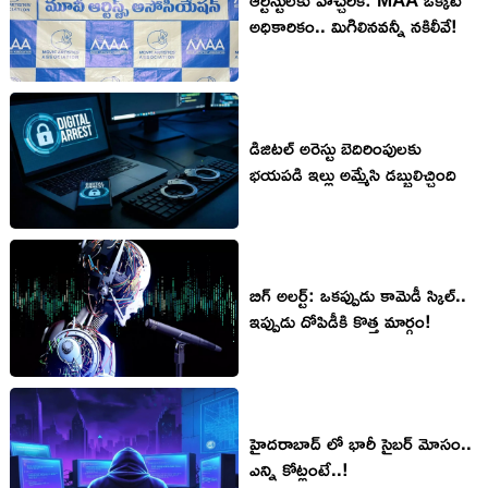
అధికారికం.. మిగిలినవన్నీ నకిలీవే!
డిజిటల్ అరెస్టు బెదిరింపులకు
భయపడి ఇల్లు అమ్మేసి డబ్బులిచ్చింది
బిగ్ అలర్ట్: ఒకప్పుడు కామెడీ స్కిల్..
ఇప్పుడు దోపిడీకి కొత్త మార్గం!
హైదరాబాద్ లో భారీ సైబర్ మోసం..
ఎన్ని కోట్లంటే..!