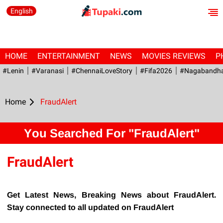
English
HOME
ENTERTAINMENT
NEWS
MOVIES REVIEWS
P
#Lenin
#Varanasi
#ChennaiLoveStory
#fifa2026
#Nagabandh
Home
FraudAlert
You Searched For "FraudAlert"
FraudAlert
Get Latest News, Breaking News about FraudAlert.
Stay connected to all updated on FraudAlert