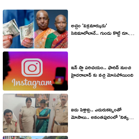
అచ్చం 'విక్రమార్కుడు'
సినిమాలోలానే.. గుండు కొట్టి రూ.
15 వేలు ఇస్తామంటే నమ్మేశారు..
ఇన్ స్టా పరిచయం.. ఫారిన్ నుంచి
హైదరాబాద్ కు వచ్చి మోసపోయింది
ఐదు పెళ్లిళ్లు.. ఎదురుకట్నంతో
మోసాలు.. అనంతపురంలో 'నిత్య
పెళ్లికూతురు' అరెస్ట్