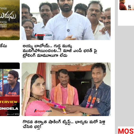
కేసు
అయ్య బాబోయ్.. గుడ్డ ముక్క
మునిగిపోయిందంట..! మాజీ ఎంపీ భరత్ పై
ట్రోలింగ్ మామూలుగా లేదు
గొడవ తర్వాత షాకింగ్ ట్విస్ట్.. భార్యకు మరో పెళ్లి
చేసిన భర్త!
MOS