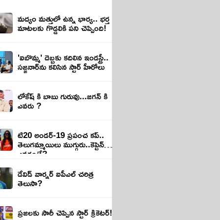
మద్యం మత్తులో ఉన్న భార్య.. భర్త
మాటలకు గొడ్డలికి పని చెప్పింది!
'ఐబొమ్మ' దెబ్బకు కదిలిన ఇండస్ట్రీ..
సజ్జనార్‌ను కలిసిన స్టార్ హీరోలు
లోకేష్ కి బాబు గురువు...జగన్ కి
ఎవరు ?
టి20 అండర్-19 ప్రపంచ కప్..
తెలుగమ్మాయిలు ముగ్గురు..కెప్టెన్
ఎవరంటే?
డేవిడ్ వార్నర్ ఐపీఎల్ చరిత్ర
తెలుసా?
ప్రజలకు సారీ చెప్పిన స్టార్ క్రికెటర్!