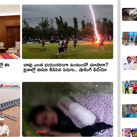
ల్లో ఈ
చావు ఎంత భయంకరంగా ఉంటుందో చూస్తారా?
క్షణాల్లో ఊపిరి తీసేసిన పిడుగు.. షాకింగ్ వీడియో