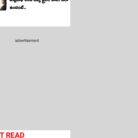
ఉందంటే..
advertisement
T READ