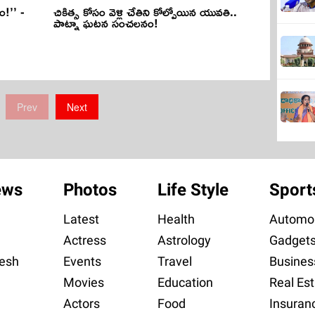
ం!’’ -
చికిత్స కోసం వెళ్లి చేతిని కోల్పోయిన యువతి..
పాట్నా ఘటన సంచలనం!
Prev
Next
ews
Photos
Life Style
Sport
Latest
Health
Automob
Actress
Astrology
Gadget
esh
Events
Travel
Busines
Movies
Education
Real Est
Actors
Food
Insuran