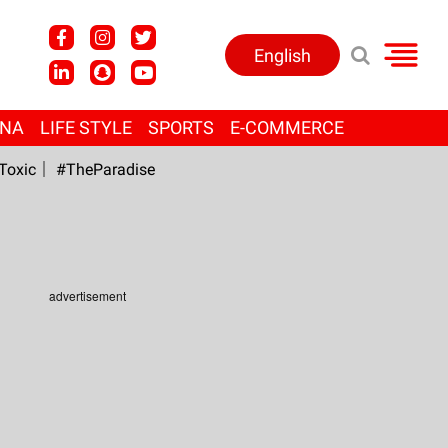
English
ANA
LIFE STYLE
SPORTS
E-COMMERCE
Toxic
#TheParadise
advertisement