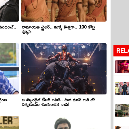
ా ఉందంటే..
రామాయణ ట్రైలర్.. మళ్ళీ కొత్తగా.. 100 కోట్ల
వ్యూస్
REL
టింది
ది ప్యారడైజ్ టీజర్ రిలీజ్.. ఊర మాస్ లుక్ లో
విశ్వరూపం చూపించిన నాని!