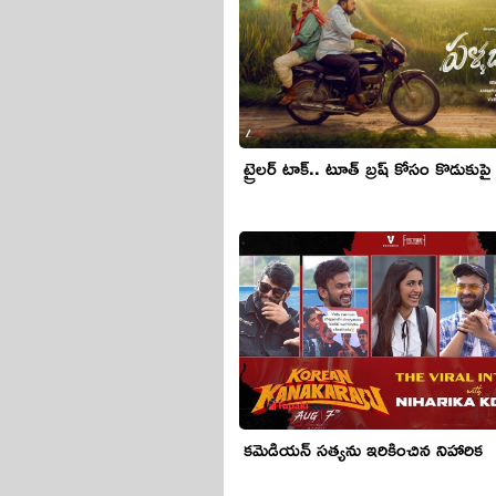
ట్రైలర్ టాక్.. టూత్ బ్రష్ కోసం కొడుకుపై 
కమెడియన్ సత్యను ఇరికించిన నిహారిక