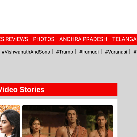
ES REVIEWS
PHOTOS
ANDHRA PRADESH
TELANG
#VishwanathAndSons
#Trump
#irumudi
#Varanasi
#
Video Stories