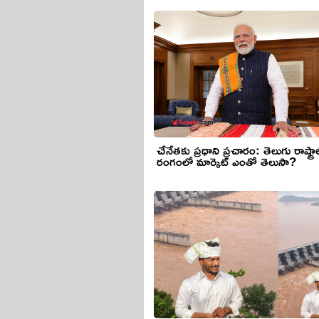
చేనేతకు ప్రధాని ప్రచారం: తెలుగు రాష్ట్రా
రంగంలో మార్కెట్‌ ఎంతో తెలుసా?