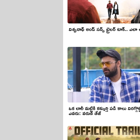
విశ్వనాథ్ అండ్ సన్స్ ట్రైలర్ టాక్.. ఎల
ఒక లారీ మట్టికి కక్కుర్తి పడి కాలు విరగ్గొట్
ఎవరు: వరుణ్ తేజ్