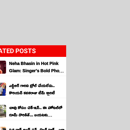
ATED POSTS
Neha Bhasin in Hot Pink
Glam: Singer’s Bold Photo
& Career Journey
ఎన్టీఆర్ గారిని ట్రోల్ చేయలేదు..
కొరియన్ కనకరాజు టీమ్ క్లారిటీ
చావు కోసం చెక్-ఇన్.. ఈ హోటల్‌లో
రూమ్ దొరికితే... బయటకు
చెక్‌అవుట్...
విశ్వనాథ్ అండ్ సన్స్ ట్రైలర్ టాక్.. ఎలా