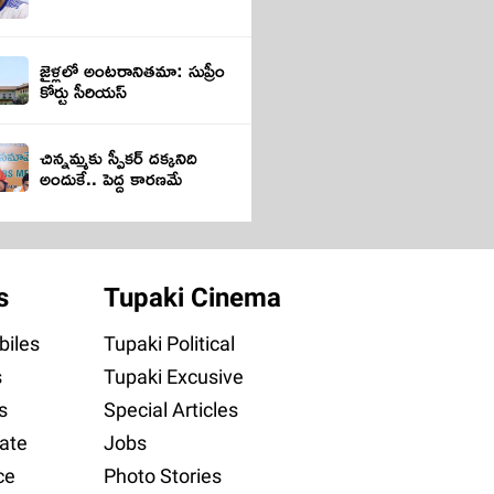
జైళ్ల‌లో అంట‌రానితమా: సుప్రీం
కోర్టు సీరియ‌స్‌
చిన్నమ్మకు స్పీకర్ దక్కనిది
అందుకే.. పెద్ద కారణమే
s
Tupaki Cinema
iles
Tupaki Political
s
Tupaki Excusive
s
Special Articles
ate
Jobs
ce
Photo Stories