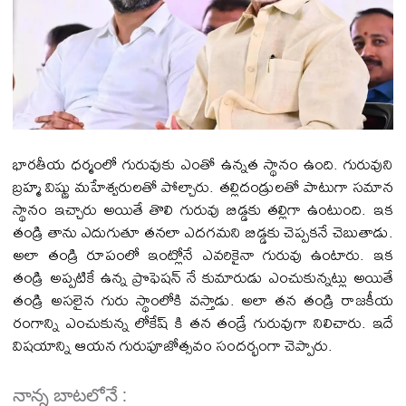
భారతీయ ధర్మంలో గురువుకు ఎంతో ఉన్నత స్థానం ఉంది. గురువుని
బ్రహ్మ విష్ణు మహేశ్వరులతో పోల్చారు. తల్లిదండ్రులతో పాటుగా సమాన
స్థానం ఇచ్చారు అయితే తొలి గురువు బిడ్డకు తల్లిగా ఉంటుంది. ఇక
తండ్రి తాను ఎదుగుతూ తనలా ఎదగమని బిడ్డకు చెప్పకనే చెబుతాడు.
అలా తండ్రి రూపంలో ఇంట్లోనే ఎవరికైనా గురువు ఉంటారు. ఇక
తండ్రి అప్పటికే ఉన్న ప్రొఫెషన్ నే కుమారుడు ఎంచుకున్నట్లు అయితే
తండ్రి అసలైన గురు స్థాంలోకి వస్తాడు. అలా తన తండ్రి రాజకీయ
రంగాన్ని ఎంచుకున్న లోకేష్ కి తన తండ్రే గురువుగా నిలిచారు. ఇదే
విషయాన్ని ఆయన గురుపూజోత్సవం సందర్భంగా చెప్పారు.
నాన్న బాటలోనే :