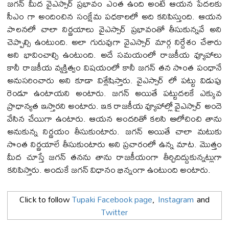
జగన్ మీద వైఎస్సార్ ప్రభావం ఎంత ఉంది అంటే ఆయన పేదలకు
సీఎం గా అందించిన సంక్షేమ పధకాలలో అది కనిపిస్తుంది. ఆయన
పాలనలో చాలా నిర్ణయాలు వైఎస్సార్ ప్రభావంతో తీసుకున్నవే అని
చెప్పాల్సి ఉంటుంది. అలా గురువుగా వైఎస్సార్ మార్గ నిర్దేశం చేశారు
అని భావించాల్సి ఉంటుంది. అదే సమయంలో రాజకీయ వ్యూహాలు
కానీ రాజకీయ వ్యక్తిత్వం విషయంలో కానీ జగన్ తన సొంత పంధానే
అనుసరించారు అని కూడా విశ్లేషిస్తారు. వైఎస్సార్ లో పట్టు విడుపు
రెండూ ఉంటాయని అంటారు. జగన్ అయితే పట్టుదలకే ఎక్కువ
ప్రాధాన్యత ఇస్తారని అంటారు. ఇక రాజకీయ వ్యూహాల్లో వైఎస్సార్ అందె
వేసిన చేయిగా ఉంటారు. ఆయన అందరితో కలసి ఆలోచించి తాను
అనుకున్న నిర్ణయం తీసుకుంటారు. జగన్ అయితే చాలా మటుకు
సొంత నిర్ణయాలే తీసుకుంటారు అని ప్రచారంలో ఉన్న మాట. మొత్తం
మీద చూస్తే జగన్ తనను తాను రాజకీయంగా తీర్చిదిద్దుకున్నట్లుగా
కనిపిస్తారు. అందుకే జగన్ విధానం భిన్నంగా ఉంటుంది అంటారు.
Click to follow
Tupaki Facebook page
,
Instagram
and
Twitter