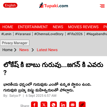
English
HOME
ENTERTAINMENT
NEWS
MOVIES REVIEWS
P
#Lenin
#Varanasi
#ChennaiLoveStory
#fifa2026
#Nagabandh
Privacy Manager
Home
News
Latest News
లోకేష్ కి బాబు గురువు...జగన్ కి ఎవరు
?
భారతీయ ధర్మంలో గురువుకు ఎంతో ఉన్నత స్థానం ఉంది.
గురువుని బ్రహ్మ విష్ణు మహేశ్వరులతో పోల్చారు.
By:
Satya P
|
6 Sept 2025 6:57 AM
Share: