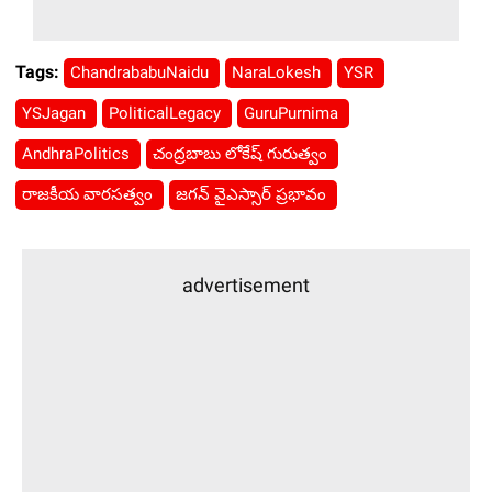
Tags:
ChandrababuNaidu
NaraLokesh
YSR
YSJagan
PoliticalLegacy
GuruPurnima
AndhraPolitics
చంద్రబాబు లోకేష్ గురుత్వం
రాజకీయ వారసత్వం
జగన్ వైఎస్సార్ ప్రభావం
advertisement