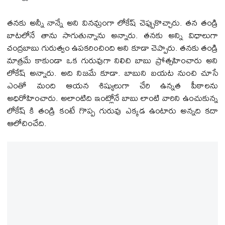
తనకు అన్నీ నాన్నే అని వినమ్రంగా లోకేష్ చెప్పుకొచ్చారు. తన తండ్రి
బాటలోనే తాను సాగుతున్నాను అన్నారు. తనకు అన్ని విధాలుగా
చంద్రబాబు గురుత్వం ఉపకరించింది అని కూడా చెప్పారు. తనకు తండ్రి
మాత్రమే కాకుండా ఒక గురువుగా నిలిచి బాబు ప్రోత్సహించారు అని
లోకేష్ అన్నారు. అది నిజమే కూడా. బాబుని బయట నుంచి చూసే
ఎంతో మంది ఆయన శిష్యులుగా చేరి ఉన్నత పీఠాలను
అధిరోహించారు. అలాంటిది ఇంట్లోనే బాబు లాంటి వారిని ఉంచుకున్న
లోకేష్ కి తండ్రి కంటే గొప్ప గురువు ఎక్కడ ఉంటారు అన్నది కదా
ఆలోచించేది.