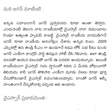
మరి జగన్ మాటేంటి :
ఇక్కడ సహజంగానే జగన్ ప్రస్తావనను కూడా అంతా తెస్తారు.
ఎందుకంటే తెలుగు నాట రాజకీయాల్లో వైఎస్సార్ నారా కుటుంబాలు
రెండూ అత్యంత ఫ్యామస్ కాబట్టి. వైఎస్సార్ రాజకీయ వారసుడిగానే
జగన్ కూడా రాజకీయ అరంగేట్రం చేశారు అన్నది నిజం. 2009
ఎన్నికల్లో తన తండ్రి సీఎం గా ఉండగానే కడప లోక్ సభ సీటు నుంచి
జగన్ ఎంపీగా కాంగ్రెస్ పార్టీ తరఫున పోటీ చేసి గెలిచారు. అలా తండ్రి
చలవతో ఆయన విలువతో జగన్ ఈ పదవిని అందుకున్నారు. అయితే
రాజకీయంగా వైఎస్సార్ గురు స్థానంలో నిలిచి ఏ మేరకు బోధించారో
తెలియదు కానీ జగన్ తొలిసారి ఎంపీగా మూడు నెలలు కూడా పూర్తి
చేసుకోకుండానే వైఎస్సార్ దివంగతులయ్యారు. దాంతో జగన్ అన్నీ
సొంతంగానే నేర్చుకోవాల్సి వచ్చింది అని అంటారు.
వైఎస్సార్ ప్రభావమెంత :