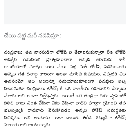
చేయి పట్టి మరీ నడిపిస్తూ :
చంద్రబాబు తన వారసుడిగా లోకేష్ ని తేవాలనుకున్నారా లేక లోకేష్
ఆసక్తిని గమనించి ప్రొత్సహించారా అన్నది తెలియదు కానీ
రాజకీయాల్లో మాత్రం బాబు చేయి పట్టి మరీ లోకేష్ నడిపించారు
అన్నది గత దశాబ్ద కాలంగా అంతా చూసిన విషయం. ఎప్పటికి ఏది
అవసరమో అది అందిస్తూ సమయానుకూలంగా పదవులు ఇచ్చి
నిలబెడుతూ చంద్రబాబు లోకేష్ కి ఒక రాజకీయ రహదానిని ఏర్పాటు
చేశారు అని అంతా విశ్లేషిస్తారు. అయితే ఒక తండ్రిగా గురు స్థానంలో
నిలిచి బాబు ఎంత చేసినా ఏమి చెప్పినా వాటిని పూర్తిగా గ్రహించి తన
భవిష్యత్తుకి రాచబాట వేసుకోవడం అన్నది లోకేష్ సమర్ధతకు
నిదర్శనం అని అంటారు. అలా బాబుకు తగిన శిష్యుడిగా లోకేష్
మారారు అని అంటున్నారు.