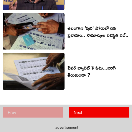
తెలంగాణ 'పుర' పోరులో ధన
ప్రవాహం.. సామాన్యుల పరిస్థితి ఇదే..
పేపర్ బ్యాలెట్ కే ఓటు...జరిగి
తీరుతుందా ?
Prev
Next
advertisement