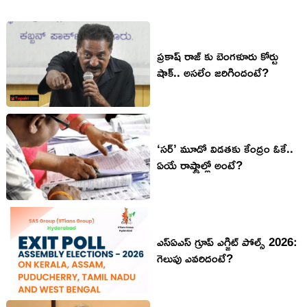
ప్రకాష్ రాజ్‌ కు బెంగళూరు కోర్టు
షాక్.. అసలేం జరిగిందంటే?
‘సర్’ మూడో విడతకు కేంద్రం ఓకే..
ఏయే రాష్ట్రాల్లో అంటే?
ఎస్ఏఎస్ గ్రూప్ ఎగ్జిట్ పోల్స్ 2026:
గెలుపు ఎవరిదంటే?