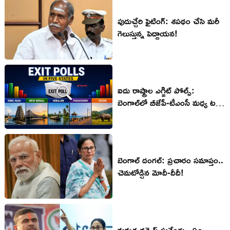
పుదుచ్చేరి ఫైటింగ్‌: శ‌ప‌థం చేసి మ‌రీ
గెలుస్తున్న పెద్దాయ‌న‌!
ఐదు రాష్ట్రాల ఎగ్జిట్ పోల్స్‌:
బెంగాల్‌లో బీజేపీ-టీఎంసీ మధ్య టఫ్
ఫైట్
బెంగాల్ దంగ‌ల్‌: ప్ర‌చారం స‌మాప్తం..
చెమ‌టోడ్చిన మోదీ-దీదీ!
మమత వర్సెస్ సువేంధు.. ఏం