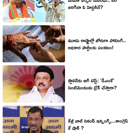
జరిగినా ఓ హిస్టరీనే?
మూడు రాష్ట్రాల్లో జోరుగా పోలింగ్‌..
అధికార పార్టీల‌కు సంక‌టం!
స్టాలిన్‌కు బిగ్ టెస్ట్‌: 'డీఎంకే'
సెంటిమెంటును బ్రేక్ చేస్తారా?
కేజ్రీ వాల్ సెకండ్ ఇన్నింగ్స్...కాంగ్రెస్
కే షాక్ ?