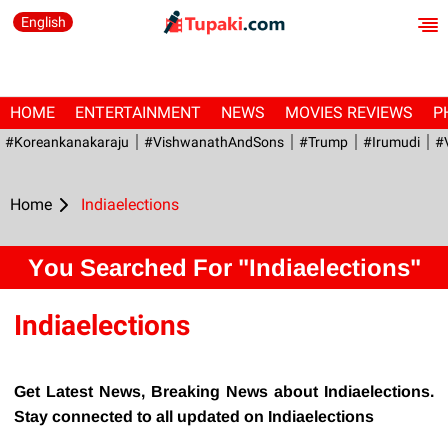
English
HOME
ENTERTAINMENT
NEWS
MOVIES REVIEWS
P
#Koreankanakaraju
#VishwanathAndSons
#Trump
#irumudi
#
Home
Indiaelections
You Searched For "Indiaelections"
Indiaelections
Get Latest News, Breaking News about Indiaelections.
Stay connected to all updated on Indiaelections