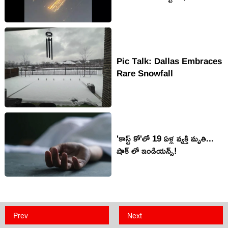
Pic Talk: Dallas Embraces
Rare Snowfall
'కాస్ట్ కో'లో 19 ఏళ్ల వ్యక్తి మృతి...
షాక్ లో ఇండియన్స్!
Prev
Next