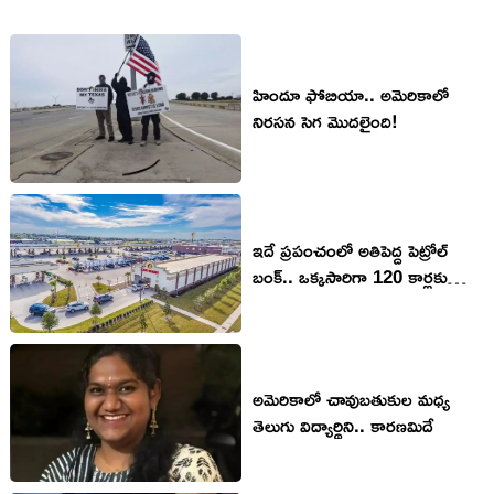
హిందూ ఫోబియా.. అమెరికాలో
నిరసన సెగ మొదలైంది!
ఇదే ప్రపంచంలో అతిపెద్ద పెట్రోల్
బంక్.. ఒక్కసారిగా 120 కార్లకు
పెట్రోల్
అమెరికాలో చావుబతుకుల మధ్య
తెలుగు విద్యార్థిని.. కారణమిదే