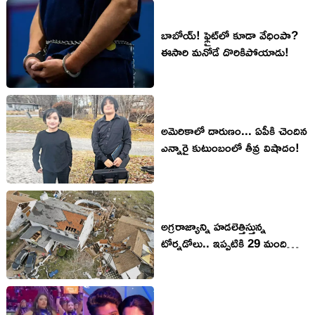
బాబోయ్! ఫ్లైట్‌లో కూడా వేధింపా?
ఈసారి మనోడే దొరికిపోయాడు!
అమెరికాలో దారుణం... ఏపీకి చెందిన
ఎన్నారై కుటుంబంలో తీవ్ర విషాదం!
అగ్రరాజ్యాన్ని హడలెత్తిస్తున్న
టోర్నడోలు.. ఇప్పటికి 29 మంది
దుర్మరణం