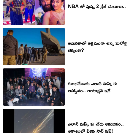
NBA లో పుష్ప 2 క్రేజ్ చూశారా..
అమెరికాలో అక్రమంగా ఉన్న మనోళ్ల
లెక్కంత?
కుంభమేళాకు ఎలాన్ మస్క్ కు
ఆహ్వానం.. రియాక్షన్ ఇదే
ఎలాన్ మస్క్ కు చేదు అనుభవం..
ఆకాశంలో పేలిన స్టార్ షిప్!