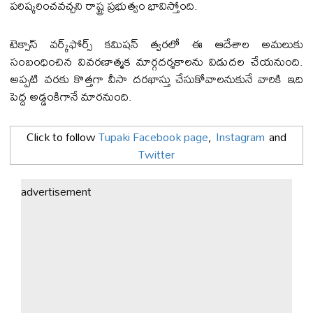
పరిష్కరించవచ్చని రాష్ట్ర ప్రభుత్వం భావిస్తోంది.
టెక్సాస్ వర్క్‌ఫోర్స్ కమిషన్ త్వరలో ఈ ఆదేశాల అమలుకు
సంబంధించిన వివరణాత్మక మార్గదర్శకాలను విడుదల చేయనుంది.
అప్పటి వరకు కొత్తగా వీసా దరఖాస్తు చేసుకోవాలనుకునే వారికి ఇది
పెద్ద అడ్డంకిగానే మారనుంది.
Click to follow
Tupaki Facebook page
,
Instagram
and
Twitter
advertisement