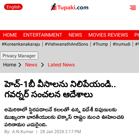
English
HOME
ENTERTAINMENT
NEWS
MOVIES REVIEWS
P
#Koreankanakaraju
#VishwanathAndSons
#Trump
#irumudi
#
Privacy Manager
Home
News
Latest News
హెచ్-1బీ వీసాలను నిలిపేయండి..
గవర్నర్ సంచలన ఆదేశాలు
అమెరికాలో స్థిరపడాలనే కలలతో ఉన్న విదేశీ నిపుణులకు
ముఖ్యంగా భారతీయులకు టెక్సాస్ రాష్ట్రం నుంచి ఊహించని
పరిణామం ఎదురైంది.
By:
A.N.Kumar
|
28 Jan 2026 2:17 PM