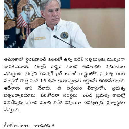
అమెరికాలో స్థిరపడాలనే కలలతో ఉన్న విదేశీ నిపుణులకు ముఖ్యంగా
భారతీయులకు టెక్సాస్ రాష్ట్రం నుంచి ఊహించని పరిణామం
ఎదురైంది. టెక్సాస్ గవర్నర్ గ్రెగ్ అబాట్ రాష్ట్రంలోని ప్రభుత్వ రంగ
సంస్థల్లో కొత్త హెచ్-1బీ వీసా దరఖాస్తులను తక్షణమే నిలిపివేయాలని
ఆదేశాలు జారీ చేశారు. ఈ నిర్ణయం టెక్సాస్‌లోని ప్రభుత్వ
విశ్వవిద్యాలయాలు, పరిశోధనా సంస్థలు, వివిధ ప్రభుత్వ శాఖల్లో
పనిచేస్తున్న వేలాది మంది విదేశీ నిపుణుల భవిష్యత్తును ప్రశ్నార్థకం
చేస్తోంది.
కీలక ఆదేశాలు.. కాలపరిమితి