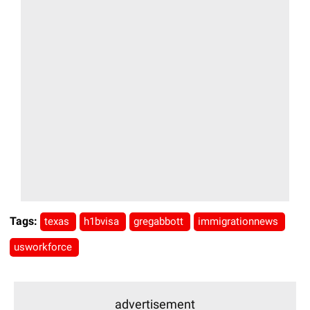
Tags:
texas
h1bvisa
gregabbott
immigrationnews
usworkforce
advertisement