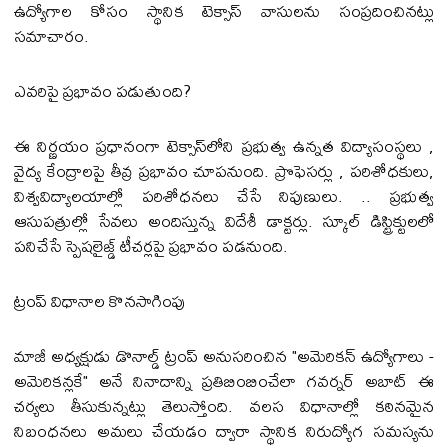
ఉద్యోగాల కోసం స్థానిక టెక్సాస్ వాసులను సంప్రదించినట్లు
సమాచారం.
ఎవరిపై ప్రభావం పడుతుంది?
ఈ నిర్ణయం ప్రధానంగా టెక్సాస్‌లోని ప్రభుత్వ ఉన్నత విద్యాసంస్థలు ,
వైద్య కేంద్రాలపై తీవ్ర ప్రభావం చూపనుంది. ప్రొఫెసర్లు , పరిశోధకులు,
విశ్వవిద్యాలయాల్లో పరిశోధనలు చేసే నిపుణులు. .. ప్రభుత్వ
ఆసుపత్రుల్లో సేవలు అందిస్తున్న విదేశీ డాక్టర్లు. స్కూల్ డిస్ట్రిక్టులలో
పనిచేసే స్పెషలైజ్డ్ టీచర్లపై ప్రభావం పడనుంది.
ట్రంప్ విధానాల కొనసాగింపు
మాజీ అధ్యక్షుడు డొనాల్డ్ ట్రంప్ అనుసరించిన "అమెరికన్ ఉద్యోగాలు -
అమెరికన్లకే" అనే నినాదాన్ని ప్రతిబింబించేలా గవర్నర్ అబాట్ ఈ
చర్యలు తీసుకున్నట్లు తెలుస్తోంది. వలస విధానాల్లో కఠినమైన
నిబంధనలు అమలు చేయడం ద్వారా స్థానిక నిరుద్యోగ సమస్యను