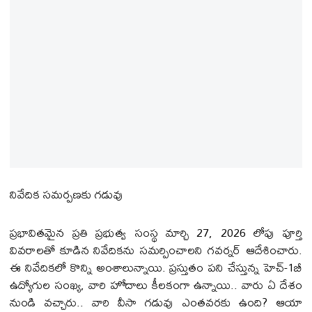
నివేదిక సమర్పణకు గడువు
ప్రభావితమైన ప్రతి ప్రభుత్వ సంస్థ మార్చి 27, 2026 లోపు పూర్తి
వివరాలతో కూడిన నివేదికను సమర్పించాలని గవర్నర్ ఆదేశించారు.
ఈ నివేదికలో కొన్ని అంశాలున్నాయి. ప్రస్తుతం పని చేస్తున్న హెచ్-1బీ
ఉద్యోగుల సంఖ్య, వారి హోదాలు కీలకంగా ఉన్నాయి.. వారు ఏ దేశం
నుండి వచ్చారు.. వారి వీసా గడువు ఎంతవరకు ఉంది? ఆయా