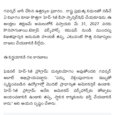
గవర్నర్ జారీ చేసిన ఉత్తర్వుల ప్రకారం.. రాష్ట్ర ప్రభుత్వ నిధులతో నడిచే
ఏ విభాగం కూడా కొత్తగా హెచ్-1బీ వీసా స్పాన్సర్‌షిప్ చేయకూడదు.ఈ
ఆంక్షలు తక్షణమే అమలులోకి వస్తాయని మే 31, 2027 వరకు
కొనసాగుతాయి.టెక్సాస్ వర్క్‌ఫోర్స్ కమిషన్ నుండి ముందస్తు
లిఖితపూర్వక అనుమతి పొందితే తప్ప, ఎటువంటి కొత్త దరఖాస్తులు
దాఖలు చేయడానికి వీల్లేదు.
ఈ నిర్ణయానికి గల కారణాలు
ఫెడరల్ హెచ్-1బీ ప్రోగ్రామ్ దుర్వినియోగం అవుతోందని గవర్నర్
అబాట్ అభిప్రాయపడ్డారు. "పన్ను చెల్లింపుదారుల డబ్బుతో
సృష్టించబడిన ఉద్యోగాల్లో మొదటి ప్రాధాన్యత అమెరికన్లకే ఉండాలి.
హెచ్-1బీ ప్రోగ్రామ్ అనేది అమెరికన్ వర్క్‌ఫోర్స్‌కు తోడ్పాటు
అందించడానికి ఉండాలి తప్ప, స్థానిక కార్మికులను భర్తీ చేయడానికి
కాదు" అని ఆయన స్పష్టం చేశారు.