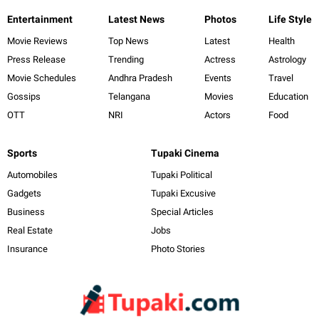
Entertainment
Latest News
Photos
Life Style
Movie Reviews
Top News
Latest
Health
Press Release
Trending
Actress
Astrology
Movie Schedules
Andhra Pradesh
Events
Travel
Gossips
Telangana
Movies
Education
OTT
NRI
Actors
Food
Sports
Tupaki Cinema
Automobiles
Tupaki Political
Gadgets
Tupaki Excusive
Business
Special Articles
Real Estate
Jobs
Insurance
Photo Stories