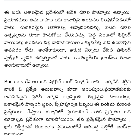
ఈ బంక్ విశాలమైన ప్రదేశంలో అనేక రకాల సౌకర్యాలు ఉన్నాయి.
ప్రయాణికులు తమ వాహనాలకు కావాల్సిన ఇంధనం నింపుకోవడంతో
పాటు, రుచికరమైన ఆహారాన్ని ఆస్వాదించవచ్చు. వివిధ రకాల
ఉత్పత్తులను కూడా కొనుగోలు చేయవచ్చు. పెద్ద సంఖ్యలో ఫిల్లింగ్
పాయింట్లు ఉండటం వల్ల వాహనదారులు ఎక్కువసేపు వేచి ఉండాల్సిన
అవసరం లేదు. అంతేకాకుండా, ఇక్కడ ఏర్పాటు చేసిన షాపింగ్
స్టాల్స్‌లో స్థానిక ఉత్పత్తులతో పాటు అంతర్జాతీయ బ్రాండ్‌లు కూడా
అందుబాటులో ఉన్నాయి.
Buc-ee's కేవలం ఒక పెట్రోల్ బంక్ మాత్రమే కాదు. ఇక్కడికి వెళ్లిన
వారికి ఓ ప్రత్యేక అనుభవాన్ని కూడా అందిస్తుంది.ప్రయాణికులకు
అవసరమైన ప్రతిదీ ఇక్కడ లభిస్తుంది. శుభ్రమైన టాయిలెట్లు,
విశాలమైన పార్కింగ్ స్థలం, స్నేహపూర్వక సిబ్బంది ఈ బంక్‌ను మరింత
ప్రత్యేకంగా చేస్తాయి. టెక్సాస్‌లో ప్రయాణించే వారికి ప్రస్తుతం ఒక
చూడాల్సిన ప్రదేశంగా మారిపోయింది. తన ప్రత్యేకమైన సౌకర్యాలు ,
భారీ విస్తీర్ణంతో Buc-ee's ప్రపంచంలోనే అతిపెద్ద పెట్రోల్ బంక్‌గా
నిలుస్తుంది.