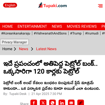
English
HOME
ENTERTAINMENT
NEWS
MOVIES REVIEWS
P
#Koreankanakaraju
#VishwanathAndSons
#Trump
#irumudi
#
Privacy Manager
Home
News
Latest News
ఇదే ప్రపంచంలో అతిపెద్ద పెట్రోల్ బంక్..
ఒక్కసారిగా 120 కార్లకు పెట్రోల్
పెట్రోల్ బంక్ అంటే కేవలం ఇంధనం నింపుకునే ప్లేస్ మాత్రమే
కాకుండా.. ఒక పర్యాటక ప్రదేశం కూడా అయితే ఎలా ఉంటుంది.
By:
Tupaki Desk
|
21 Apr 2025 7:30 PM
Share: