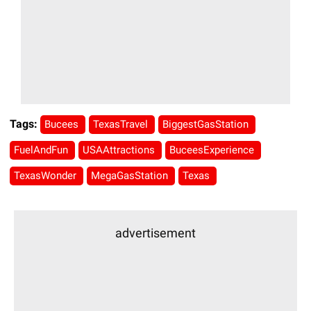
Tags:
Bucees
TexasTravel
BiggestGasStation
FuelAndFun
USAAttractions
BuceesExperience
TexasWonder
MegaGasStation
Texas
advertisement