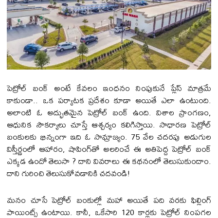
పెట్రోల్ బంక్ అంటే కేవలం ఇంధనం నింపుకునే ప్లేస్ మాత్రమే
కాకుండా.. ఒక పర్యాటక ప్రదేశం కూడా అయితే ఎలా ఉంటుంది.
అలాంటి ఓ అద్భుతమైన పెట్రోల్ బంక్ ఉంది. విశాల ప్రాంగణం,
ఆధునిక సౌకర్యాలు చూస్తే ఆశ్చర్యం కలిగిస్తాయి. సాధారణ పెట్రోల్
బంకులకు భిన్నంగా ఇది ఓ సామ్రాజ్యం. 75 వేల చదరపు అడుగుల
విస్తీర్ణంలో ఆహారం, షాపింగ్‌తో అలరించే ఈ అతిపెద్ద పెట్రోల్ బంక్
ఎక్కడ ఉందో తెలుసా ? దాని వివరాలు ఈ కథనంలో తెలుసుకుందాం.
దాని గురించి తెలుసుకోవడానికి చదవండి!
మనం చూసే పెట్రోల్ బంకుల్లో మహా అయితే పది వరకు ఫిల్లింగ్
పాయింట్స్ ఉంటాయి. కానీ, ఒకేసారి 120 కార్లకు పెట్రోల్ నింపగల