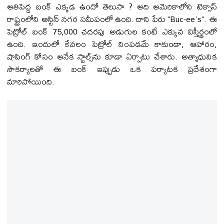
అతిపెద్ద బంక్ ఎక్కడ ఉందో తెలుసా ? అది అమెరికాలోని టెక్సాస్
రాష్ట్రంలోని ఆస్టిన్ నగర సమీపంలో ఉంది. దాని పేరు "Buc-ee's". ఈ
పెట్రోల్ బంక్ 75,000 చదరపు అడుగుల కంటే ఎక్కువ విస్తీర్ణంలో
ఉంది. ఇందులో కేవలం పెట్రోల్ నింపడమే కాకుండా, ఆహారం,
షాపింగ్ కోసం అనేక స్టాల్స్‌ను కూడా ఏర్పాటు చేశారు. అత్యాధునిక
సౌకర్యాలతో ఈ బంక్ ఇప్పుడు ఒక పర్యాటక ప్రదేశంగా
మారిపోయింది.