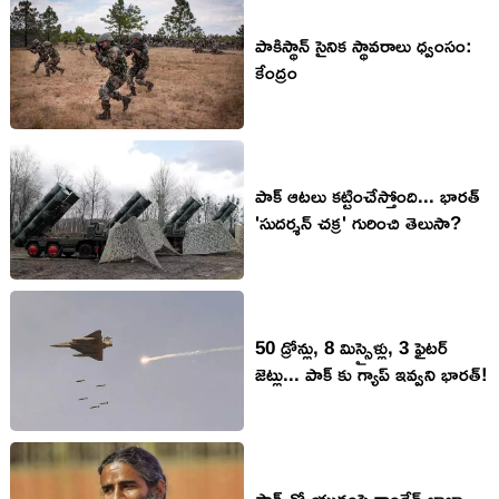
పాకిస్థాన్ సైనిక స్థావ‌రాలు ధ్వంసం:
కేంద్రం
పాక్ ఆటలు కట్టించేస్తోంది... భారత్
'సుదర్శన్ చక్ర' గురించి తెలుసా?
50 డ్రోన్లు, 8 మిస్సైళ్లు, 3 ఫైటర్
జెట్లు... పాక్ కు గ్యాప్ ఇవ్వని భారత్!
పాక్ తో యుద్ధంపై రాందేవ్ బాబా