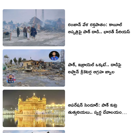
రంజాన్ వేళ రక్తపాతం: కాబూల్
ఆస్పత్రిపై పాక్ దాడి.. భారత్ సీరియస్
పాక్, ఇజ్రాయెల్ ఒక్క‌టే.. దాడిపై
అఫ్ఘాన్ క్రికెట‌ర్ల ఆగ్ర‌హ జ్వాల‌
ఆపరేషన్ సిందూర్‌: పాక్ కుట్ర
తుత్తునియలు.. స్వర్ణ దేవాలయం
సురక్షితం