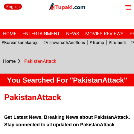
English
HOME
ENTERTAINMENT
NEWS
MOVIES REVIEWS
P
#Koreankanakaraju
#VishwanathAndSons
#Trump
#irumudi
#
Home
PakistanAttack
You Searched For "PakistanAttack"
PakistanAttack
Get Latest News, Breaking News about PakistanAttack.
Stay connected to all updated on PakistanAttack