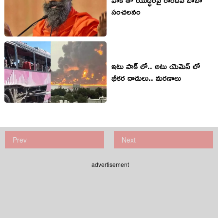
సంచలనం
ఇటు పాక్ లో.. అటు యెమెన్ లో
భీకర దాడులు.. మరణాలు
Prev
Next
advertisement