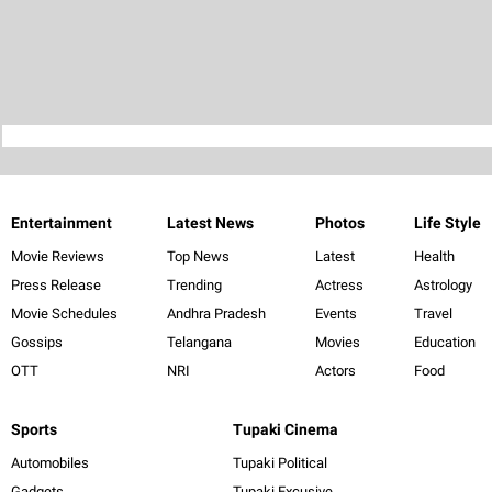
Entertainment
Latest News
Photos
Life Style
Movie Reviews
Top News
Latest
Health
Press Release
Trending
Actress
Astrology
Movie Schedules
Andhra Pradesh
Events
Travel
Gossips
Telangana
Movies
Education
OTT
NRI
Actors
Food
Sports
Tupaki Cinema
Automobiles
Tupaki Political
Gadgets
Tupaki Excusive