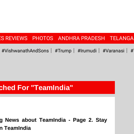
ES REVIEWS
PHOTOS
ANDHRA PRADESH
TELANG
#VishwanathAndSons
#Trump
#irumudi
#Varanasi
#
ched For "TeamIndia"
ng News about TeamIndia - Page 2. Stay
on TeamIndia