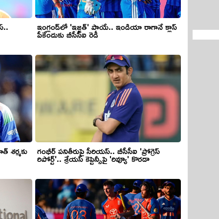
్..
ఇంగ్లండ్‌లో 'ఇజ్జత్' పాయే.. ఇండియా రాగానే క్లాస్
పీకేందుకు బీసీసీఐ రెడీ
హిత్ శర్మకు
గంభీర్ పనితీరుపై సీరియస్.. బీసీసీఐ 'ప్రోగ్రెస్
రిపోర్ట్'.. శ్రేయస్ కెప్టెన్సీపై 'రివ్యూ' కొరడా