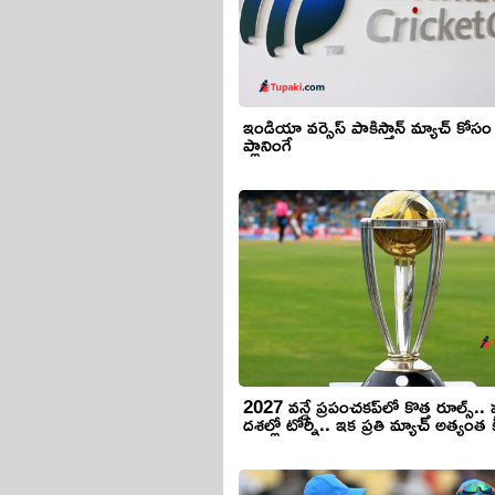
ఇండియా వర్సెస్ పాకిస్తాన్ మ్యాచ్ కోసం ఐ
ప్లానింగే
2027 వన్డే ప్రపంచకప్‌లో కొత్త రూల్స్.
దశల్లో టోర్నీ.. ఇక ప్రతి మ్యాచ్ అత్యంత