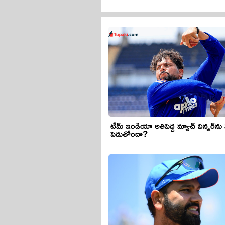
టీమ్ ఇండియా అతిపెద్ద మ్యాచ్ విన్నర్‌ను
పెడుతోందా?