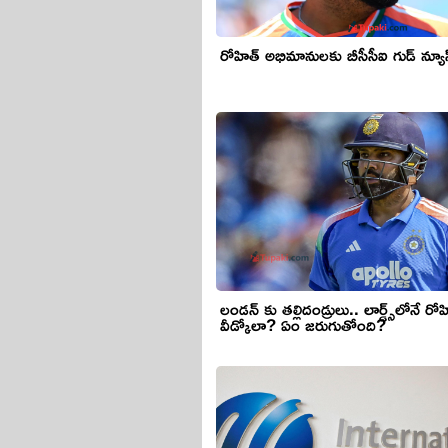
రోహిత్ అభిమానులకు బీసీసీఐ గుడ్ న్యూస
లండన్ కు తల్లిదండ్రులు.. లార్డ్స్‌లోనే రో
వీడ్కోలా? ఏం జరుగుతోంది?