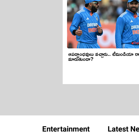
ఆపద్భాంధవులు వచ్చారు.. టీమిండియా ర
మారుతుందా?
Entertainment
Latest N