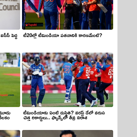
సీసీ పెద్ద
టీ20ల్లో టీమిండియా పతనానికి కారణమేంటి?
. మూడు
టీమిండియాకు ఏంటి దుస్థితి? వరస్ట్ డేలో వరుస
 కీలకం
చెత్త రికార్డులు.. ఫ్యాన్స్‌లో తీవ్ర నిరాశ