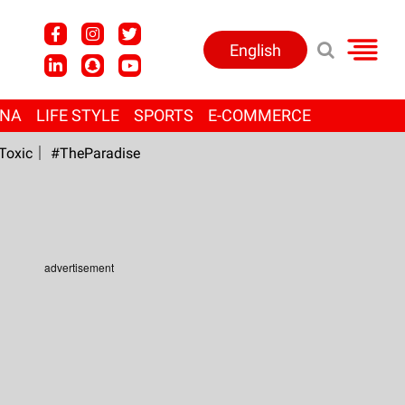
English
ANA
LIFE STYLE
SPORTS
E-COMMERCE
Toxic
#TheParadise
advertisement