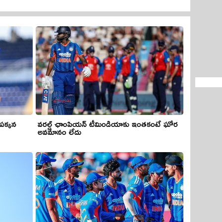
 పక్కన
వరల్డ్ ఛాంపియన్ టీమిండియాకు ఇంతకంటే ఘోర
అవమానం లేదు