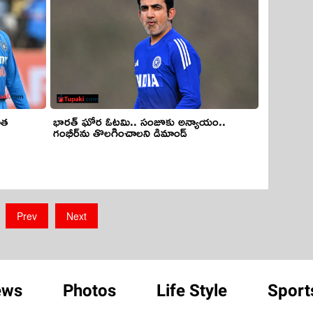
ాత
భారత్ ఘోర ఓటమి.. సంజూకు అన్యాయం..
గంభీర్‌ను తొలగించాలని డిమాండ్
Prev
Next
ews
Photos
Life Style
Sport