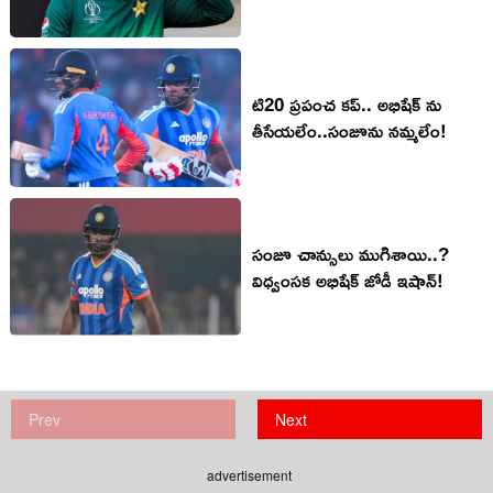
టి20 ప్ర‌పంచ క‌ప్.. అభిషేక్ ను
తీసేయ‌లేం..సంజూను న‌మ్మ‌లేం!
సంజూ చాన్సులు ముగిశాయి..?
విధ్వంస‌క అభిషేక్ జోడీ ఇషాన్!
Prev
Next
advertisement