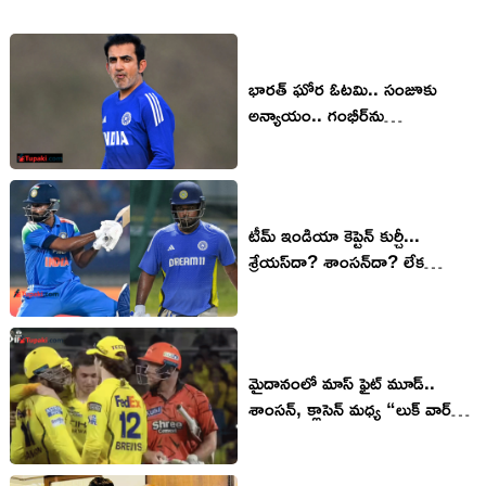
భారత్ ఘోర ఓటమి.. సంజూకు
అన్యాయం.. గంభీర్‌ను
తొలగించాలని డిమాండ్
టీమ్ ఇండియా కెప్టెన్ కుర్చీ...
శ్రేయస్‌దా? శాంసన్‌దా? లేక
సెలక్టర్లదే కన్ఫ్యూజనా!
మైదానంలో మాస్ ఫైట్ మూడ్..
శాంసన్, క్లాసెన్ మధ్య “లుక్ వార్”..
అసలేం జరిగిందంటే?