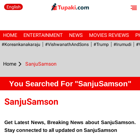
English
HOME
ENTERTAINMENT
NEWS
MOVIES REVIEWS
P
#Koreankanakaraju
#VishwanathAndSons
#Trump
#irumudi
#
Home
SanjuSamson
You Searched For "SanjuSamson"
SanjuSamson
Get Latest News, Breaking News about SanjuSamson.
Stay connected to all updated on SanjuSamson