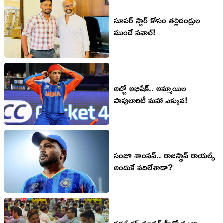
సూప‌ర్ స్టార్ కోసం త‌ల్లిదండ్రుల
ముందే స‌వాల్!
అబ్బో అభిషేక్.. అమ్మాయిల
పాపులారిటీ మ‌హా ఎక్కువ‌!
సంజూ శాంస‌న్.. రాజ‌స్థాన్ రాయ‌ల్స్
అందుకే వ‌దిలేశాడా?
వరల్డ్ కప్ సూపర్ హీరో సంజు