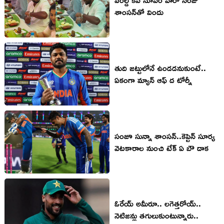
శాంసన్‌తో విందు
తుది జ‌ట్టులోనే ఉండ‌డ‌నుకుంటే..
ఏకంగా మ్యాన్ ఆఫ్ ద టోర్నీ
సంజూ సున్నా శాంస‌న్..కెప్టెన్ సూర్య
వెట‌కారాల నుంచి టేక్ ఏ బౌ దాక‌
ఓరేయ్ అమీరూ.. లగెత్తరోయ్..
నెటిజన్లు తగులుకుంటున్నారు..