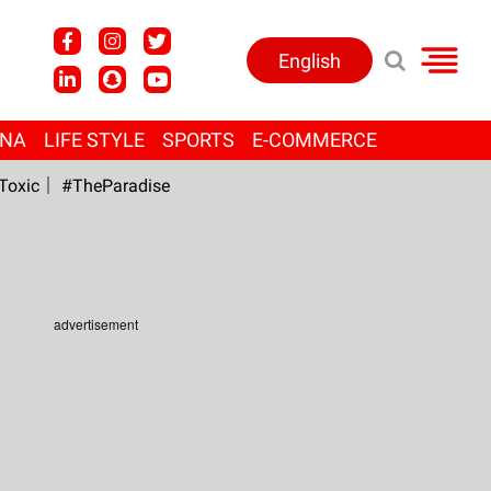
English
ANA
LIFE STYLE
SPORTS
E-COMMERCE
Toxic
#TheParadise
advertisement