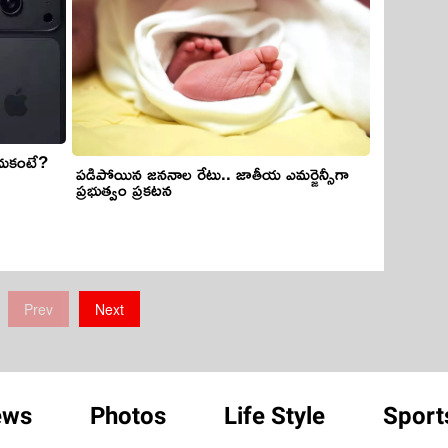
ందుకంటే?
పడిపోయిన జననాల రేటు.. జాతీయ ఎమర్జెన్సీగా
ప్రభుత్వం ప్రకటన
Prev
Next
ews
Photos
Life Style
Sport