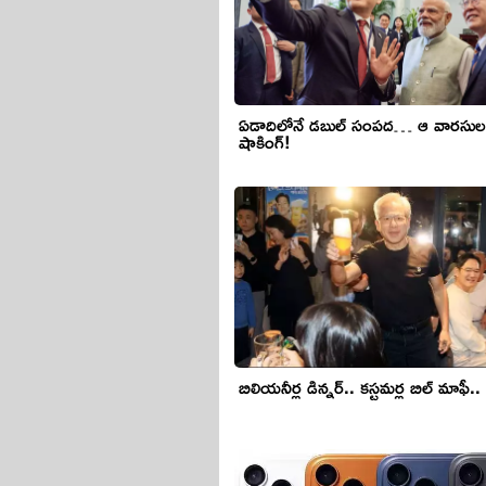
ఏడాదిలోనే డబుల్ సంపద… ఆ వారసుల 
షాకింగ్!
బిలియనీర్ల డిన్నర్.. కస్టమర్ల బిల్ మాఫీ..