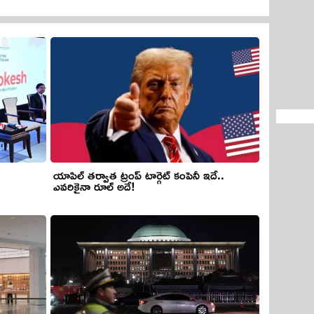
యాపిల్ తర్వాత ట్రంప్ టార్గెట్ కంపెనీ ఇదే..
ఎవరికైనా రూల్ అదే!