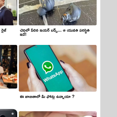
రైజ్
చెవిలో పేలిన ఇయర్ బడ్స్... ఆ యువతి పరిస్థితి
ఇదే!
ఈ జాబితాలో మీ ఫోన్లు ఉన్నాయా ?