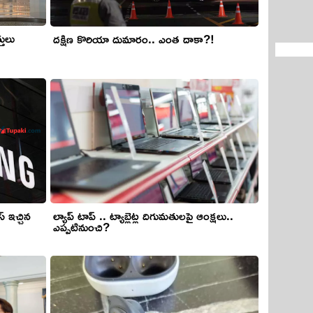
తులు
ద‌క్షిణ కొరియా దుమారం.. ఎంత దాకా?!
్ ఇచ్చిన
ల్యాప్ టాప్ .. ట్యాబ్లెట్ల దిగుమతులపై ఆంక్షలు..
ఎప్పటినుంచి?