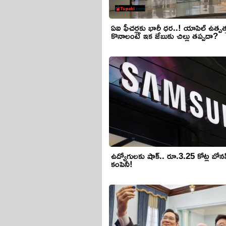
ఏఐ ఫీచర్లకు భారీ ధర..! యాపిల్ ఉత్పత్
కొనాలంటే ఇక జేబుకు చిల్లు తప్పదా?
ఉద్యోగులకు షాక్.. రూ.3.25 కోట్ల బోనస
కంపెనీ!