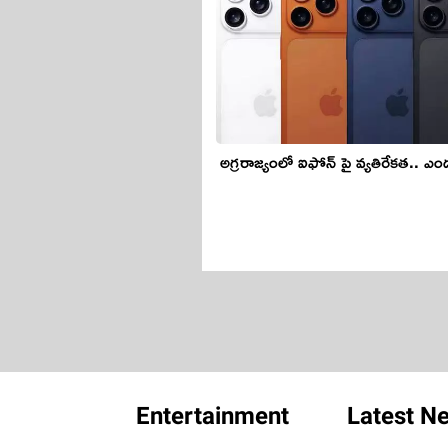
అగ్రరాజ్యంలో ఐఫోన్ పై వ్యతిరేకత.. ఎ
Entertainment
Latest N