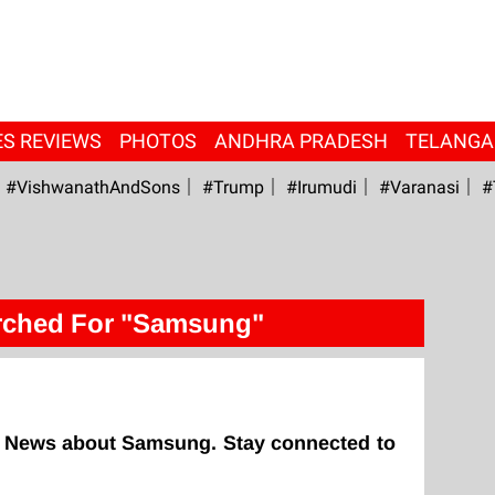
ES REVIEWS
PHOTOS
ANDHRA PRADESH
TELANG
#VishwanathAndSons
#Trump
#irumudi
#Varanasi
#
rched For "Samsung"
g News about Samsung. Stay connected to