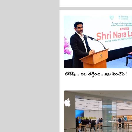
లోకేష్... అవి తగ్గించి...ఇవి పెంచేసి !