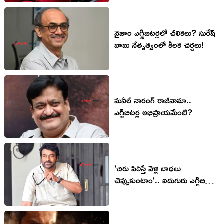
నైజాం ఎగ్జిబిటర్లలో చీలికలు? సురేష్
బాబు నేతృత్వంలో కీలక చర్చలు!
సునీల్ నారంగ్ రాజీనామా..
ఎగ్జిబిటర్ల అభిప్రాయమేంటి?
'చిరు పిలిస్తే వెళ్లి బాధలు
చెప్పుకుంటాం'.. ఐదుగురు ఎగ్జిబిటర్లు
రెడీ