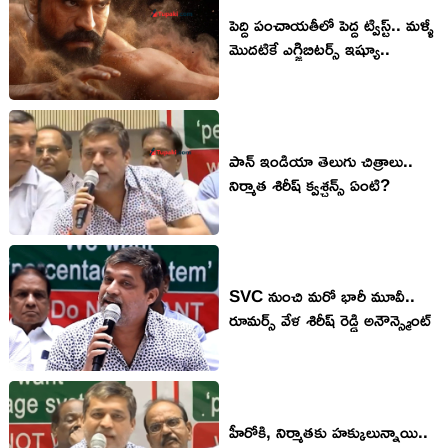
పెద్ది పంచాయతీలో పెద్ద ట్విస్ట్.. మళ్ళీ
మొదటికే ఎగ్జిబిటర్స్‌ ఇష్యూ..
పాన్ ఇండియా తెలుగు చిత్రాలు..
నిర్మాత శిరీష్ క్వశ్చన్స్ ఏంటి?
SVC నుంచి మరో భారీ మూవీ..
రూమర్స్ వేళ శిరీష్ రెడ్డి అనౌన్స్మెంట్
హీరోకి, నిర్మాతకు హక్కులున్నాయి..