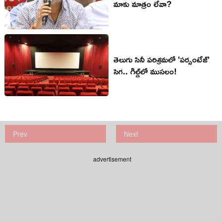
మాకు మాత్రం లేవా?
తెలుగు సినీ పరిశ్రమలో 'పర్సంటేజ్'
సెగ.. గిల్డ్‌లో ముసలం!
Prev
Next
advertisement