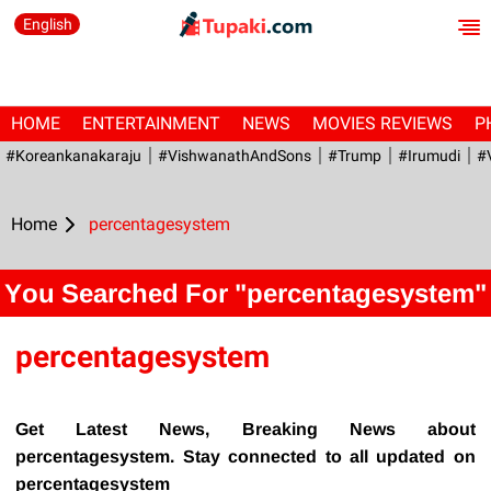
English
HOME
ENTERTAINMENT
NEWS
MOVIES REVIEWS
P
#Koreankanakaraju
#VishwanathAndSons
#Trump
#irumudi
#
Home
percentagesystem
You Searched For "percentagesystem"
percentagesystem
Get Latest News, Breaking News about
percentagesystem. Stay connected to all updated on
percentagesystem