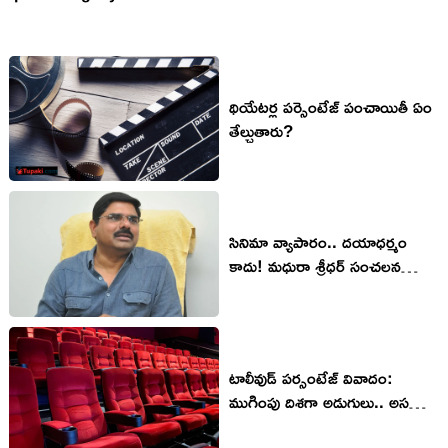
థియేటర్ల పర్సెంటేజ్ పంచాయితీ ఏం
తేల్చుతారు?
సినిమా వ్యాపారం.. దయాధర్మం
కాదు! మధురా శ్రీధర్ సంచలన
పోస్ట్‌!
టాలీవుడ్ పర్సంటేజ్ వివాదం:
ముగింపు దిశగా అడుగులు.. అసలేం
జరగబోతోంది?