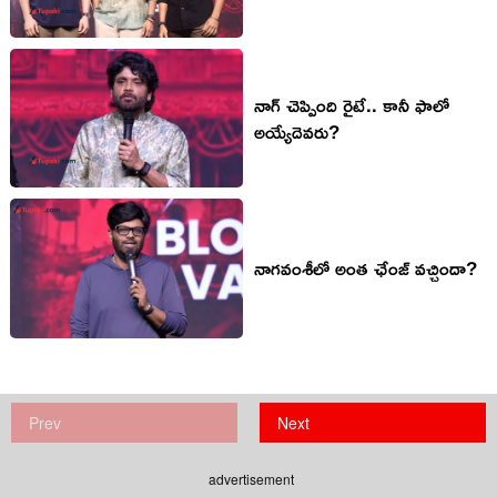
నాగ్ చెప్పింది రైటే.. కానీ ఫాలో
అయ్యేదెవరు?
నాగవంశీలో అంత ఛేంజ్ వచ్చిందా?
Prev
Next
advertisement