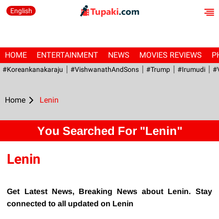
English
HOME
ENTERTAINMENT
NEWS
MOVIES REVIEWS
P
#Koreankanakaraju
#VishwanathAndSons
#Trump
#irumudi
#
Home
Lenin
You Searched For "Lenin"
Lenin
Get Latest News, Breaking News about Lenin. Stay
connected to all updated on Lenin