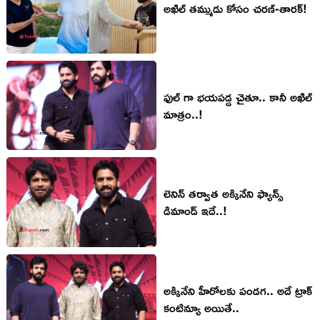
అఖిల్ త‌మ్ముడు కోసం చ‌ర‌ణ్‌-తార‌క్!
ఫుల్ గా భయపడ్డ చైతూ.. కానీ అఖిల్
మాత్రం..!
లెనిన్ తర్వాత అక్కినేని ఫ్యాన్స్
డిమాండ్ ఇదే..!
అక్కినేని హీరోలకు పండగ.. అదే ట్రాక్
కంటిన్యూ అయితే..