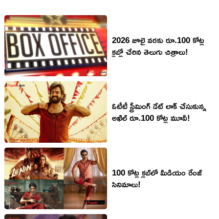
2026 జూలై వరకు రూ.100 కోట్ల
క్లబ్లో చేరిన తెలుగు చిత్రాలు!
ఓటీటీ స్ట్రీమింగ్ డేట్ లాక్ చేసుకున్న
అఖిల్ రూ.100 కోట్ల మూవీ!
100 కోట్ల క్లబ్‌లో మీడియం రేంజ్
సినిమాలు!