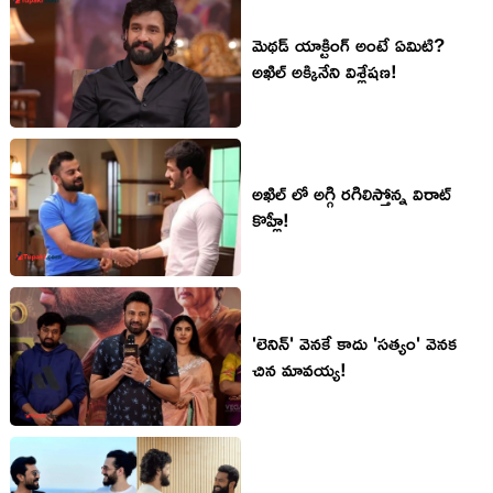
మెథడ్ యాక్టింగ్ అంటే ఏమిటి?
అఖిల్ అక్కినేని విశ్లేషణ!
అఖిల్ లో అగ్గి ర‌గిలిస్తోన్న విరాట్
కొహ్లీ!
'లెనిన్' వెన‌కే కాదు 'స‌త్యం' వెన‌క
చిన మావ‌య్య‌!