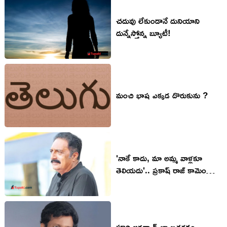
చ‌దువు లేకుండానే దునియాని
దున్నేస్తోన్న బ్యూటీ!
మంచి భాష ఎక్కడ దొరుకును ?
'నాకే కాదు, మా అమ్మ వాళ్లకూ
తెలియదు'.. ప్రకాష్ రాజ్ కామెంట్స్
పై మళ్లీ..
పూరి జ‌గ‌న్నాధ్ లా బ్ర‌త‌క‌డం