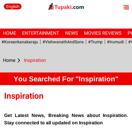
English
HOME
ENTERTAINMENT
NEWS
MOVIES REVIEWS
P
#Koreankanakaraju
#VishwanathAndSons
#Trump
#irumudi
#
Home
Inspiration
You Searched For "Inspiration"
Inspiration
Get Latest News, Breaking News about Inspiration.
Stay connected to all updated on Inspiration