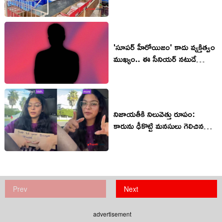
మెడలిస్ట్
'సూప‌ర్ హీరోయిజం' కాదు వ్య‌క్తిత్వం
ముఖ్యం.. ఈ సీనియ‌ర్ నటుడే
ఆద‌ర్శం!
నిజాయతీకి నిలువెత్తు రూపం:
కారును ఢీకొట్టి మనసులు గెలిచిన
బస్సు డ్రైవర్.. సాక్ష్యంగా నిలిచిన
మరో వ్యక్తి
Prev
Next
advertisement