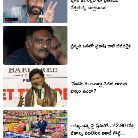
నేర్చుకున్న బుచ్చిబాబు!
ప్రకృతి ఒడిలో ప్రకాష్ రాజ్ జీవనశైలి
'మేడమ్'కు అవార్డు వెనుక ఆయన
హస్తం ఉందా?
అమ్మానాన్న పై ప్రేమతో.. ₹2.90 కోట్ల
జీతాన్ని వదిలేసిన ఐఐటీ గోల్డ్