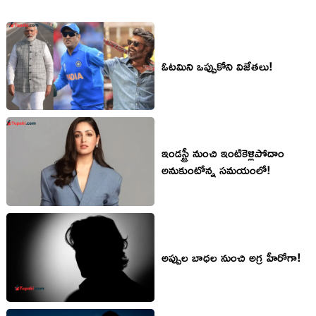
ఓట‌మిని ఒప్పుకోని విజేత‌లు!
ఇండ‌స్ట్రీ నుంచి ఇంటికెళ్లిపోదాం
అనుకుంటోన్న స‌మ‌యంలో!
అప్పుల బాధల నుంచి అగ్ర హీరోగా!