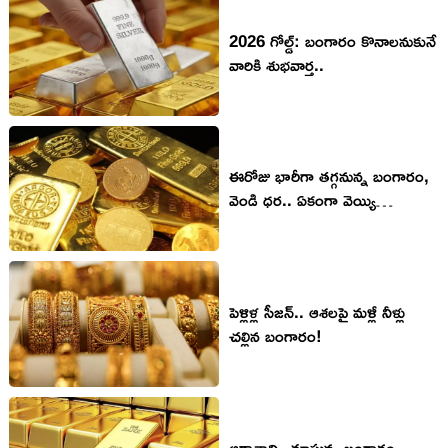
2026 గోల్డ్: బంగారం కొనాలనుకునే
వారికి శుభవార్త..
ఈరోజు భారీగా తగ్గనున్న బంగారం,
వెండి ధర.. ఏకంగా వెయ్యి
రూపాయల వరకు..12 ఏళ్ల తర్వాత
మొదటిసారి ఇలా!
పెళ్లిళ్ల సీజన్.. ఆశలపై మళ్లీ నీళ్లు
చల్లిన బంగారం!
ఆకాశాన్ని చూస్తున్న బంగారం