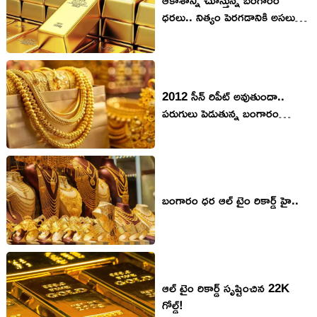
ధరలు.. నిత్యం పెరగడానికి అసలు
కారణం?
2012 సీన్ రిపీట్ అవుతుందా..
పరుగులు పెడుతున్న బంగారం
ఆగేదెప్పుడు?
బంగారం ధర ఆల్ టైం రికార్డ్ హై..
ఆల్ టైం రికార్డ్ సృష్టించిన 22K
గోల్డ్!