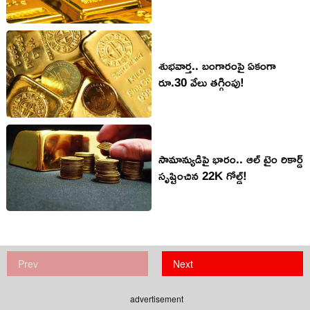
శుభవార్త.. బంగారంపై ఏకంగా
రూ.30 వేలు తగ్గింపు!
సామాన్యుడిపై భారం.. ఆల్ టైం రికార్డ్
సృష్టించిన 22K గోల్డ్!
Prev
Next
advertisement