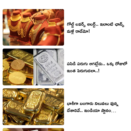
గోల్డ్ లవర్స్ అలర్ట్.. ఇలాంటి ఛాన్స్
మళ్లీ రాదేమో!
పసిడి పరుగు ఆగట్లేదు.. ఒక్క రోజులో
ఇంత పెరుగుదలా..!
భారీగా బంగారు నిలువలు వున్న
దేశాలివే.. ఇండియా స్థానం
ఎంతంటే?