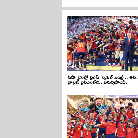
ఫిఫా ఫైనల్లో ట్రంప్ 'స్పెషల్ ఎంట్రీ'.. ఆట స్పెయిన్‌ది..
హైలైట్ ప్రెసిడెంట్‌ది.. పరువుపాయే..