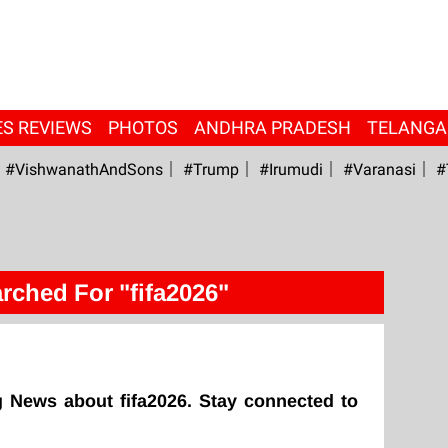
ES REVIEWS
PHOTOS
ANDHRA PRADESH
TELANG
#VishwanathAndSons
#Trump
#irumudi
#Varanasi
#
rched For "fifa2026"
 News about fifa2026. Stay connected to