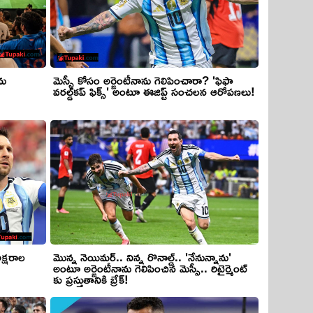
ను
మెస్సీ కోసం అర్జెంటీనాను గెలిపించారా? 'ఫిఫా
వరల్డ్‌కప్ ఫిక్స్' అంటూ ఈజిప్ట్ సంచలన ఆరోపణలు!
మొన్న నెయిమర్.. నిన్న రొనాల్డ్.. 'నేనున్నాను'
అంటూ అర్జెంటీనాను గెలిపించిన మెస్సీ.. రిటైర్మెంట్
కు ప్రస్తుతానికి బ్రేక్!