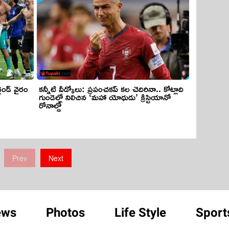
్లండ్ వైరం
కన్నీటి వీడ్కోలు: ప్రపంచకప్ కల చెదిరినా.. కోట్లాది
గుండెల్లో నిలిచిన ‘మహా యోధుడు’ క్రిస్టియానో
రోనాల్డో
Prev
Next
ews
Photos
Life Style
Sport