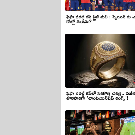
ఫిఫా వరల్డ్ కప్ ప్రైజ్ మనీ : స్పెయిన్ కు
కోట్లో తెలుసా?
ఫిఫా వరల్డ్ కప్‌లో సరికొత్త చరిత్ర.. విజ
తొలిసారిగా 'ఛాంపియన్‌షిప్ రింగ్స్'!