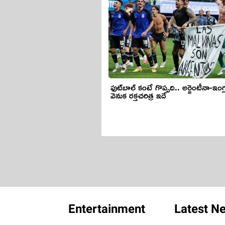
ఫుట్‌బాల్ కంటే గొప్పది.. అర్జెంటీనా-ఇంగ
వెనుక రక్తచరిత్ర ఇదే
Entertainment
Latest N