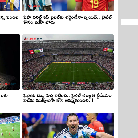
 ఎన్ని వందల
ఫిఫా వరల్డ్ కప్ ఫైనల్‌కు అర్జెంటీనా-స్పెయిన్.. టైటిల్
కోసం మహా పోరు
ేతలకు
ఫిఫాకు డబ్బు పిచ్చి పట్టింది.. ఫైనల్ తర్వాత స్టేడియం
పిచ్‌ను ముక్కలుగా కోసి అమ్ముతుందట..!