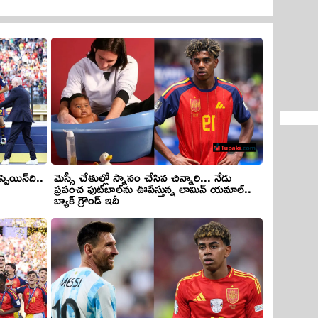
మెస్సీ చేతుల్లో స్నానం చేసిన చిన్నారి... నేడు
ప్రపంచ ఫుట్‌బాల్‌ను ఊపేస్తున్న లామిన్ యమాల్..
బ్యాక్ గ్రౌండ్ ఇదీ