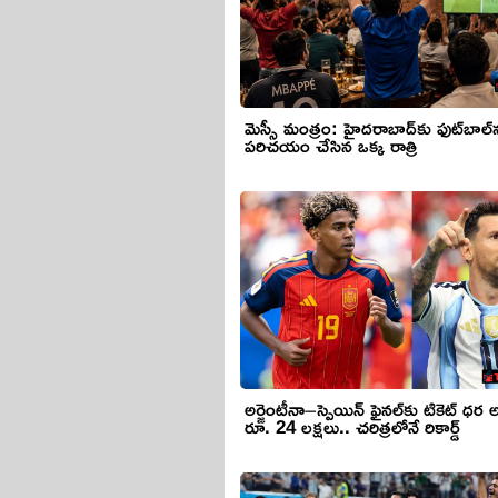
మెస్సీ మంత్రం: హైదరాబాద్‌కు ఫుట్‌బాల్‌
పరిచయం చేసిన ఒక్క రాత్రి
అర్జెంటీనా–స్పెయిన్ ఫైనల్‌కు టికెట్ ధర అక్షరాల
రూ. 24 లక్షలు.. చరిత్రలోనే రికార్డ్