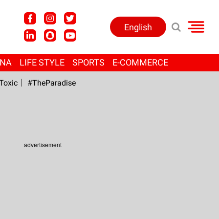
English
ANA
LIFE STYLE
SPORTS
E-COMMERCE
Toxic
#TheParadise
advertisement