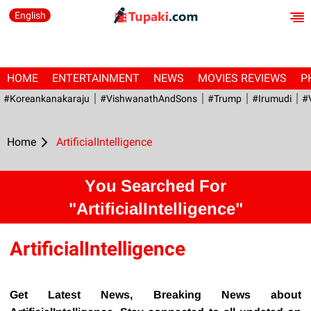
English
HOME
ENTERTAINMENT
NEWS
MOVIES REVIEWS
P
#Koreankanakaraju
#VishwanathAndSons
#Trump
#irumudi
#
Home
ArtificialIntelligence
You Searched For
"ArtificialIntelligence"
ArtificialIntelligence
Get Latest News, Breaking News about