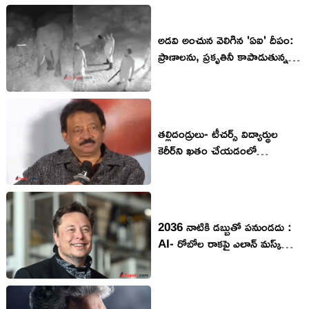
అడవి అంచున వెలిగిన 'ఏఐ' దీపం:
ప్రాణాలను, ప్రకృతినీ కాపాడుతున్న
నయా కాపలాదారుడు
త‌ల్లిదండ్రులు- టీచ‌ర్స్ విద్యార్థుల
కెరీర్‌ని ఖ‌తం చేయ‌డంలో
భాగ‌స్వాములు!- RGV
2036 నాటికి డబ్బుతో పనుండదు :
AI- రోబోల రాక‌పై ఎలాన్ మస్క్
సంచ‌ల‌న వ్యాఖ్య‌లు