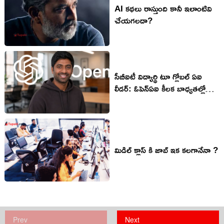
AI కథలు రాస్తుంది కానీ ఇలాంటివి
చేయ‌గ‌ల‌దా?
సీబీఐటీ విద్యార్థి టూ గ్లోబల్ ఏఐ
లీడర్: ఓపెన్‌ఏఐ కీలక బాధ్యతల్లో
మన తెలుగు తేజం..
మిడిల్ క్లాస్ కి జాబ్ ఇక కలగానేనా ?
Prev
Next