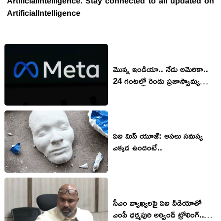
ArtificialIntelligence. Stay connected to all updated on
ArtificialIntelligence
మొన్న ఇండియా.. నేడు అమెరికా..
24 గంటల్లో రెండు ప్రజాస్వామ్య
దేశాల్లో మెటాకు షాక్..
ఏఐ మిస్ యూజ్: అసలు సమస్య
ఎక్కడ ఉందంటే..
సీఎం వ్యాఖ్యలపై ఏఐ వీడియోతో
ఎంపీ ధర్మపురి అర్వింద్ ట్రోలింగ్..