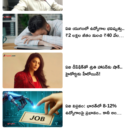
మామూలు మాస్ కాదు ఇదీ..
ఏఐ యుగంలో ఉద్యోగాల భవిష్యత్తు..
₹2 లక్షల జీతం నుంచి ₹40 వేలకు
పతనం
ఏఐ డీప్‌ఫేక్‌తో శ్రుతి హాసన్‌కు షాక్..
హైకోర్టుకు హీరోయిన్!
ఏఐ విప్లవం: భారత్‌లో 8-12%
ఉద్యోగాలపై ప్రభావం.. కానీ అంతా
నష్టమే కాదు