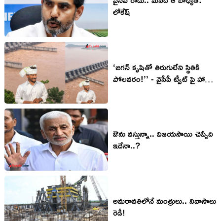
లోకేష్‌
‘జగన్ కృషితో తిరుగులేని స్థితికి
పోలవరం!’’ - వైసీపీ ట్వీట్ పై హాట్
డిబేట్
ఔను వస్తున్నా.. విజయసాయి చెప్పేది
ఇదేనా..?
అమ‌రావ‌తిలోనే మంత్రులు.. నివాసాలు
రెడీ!