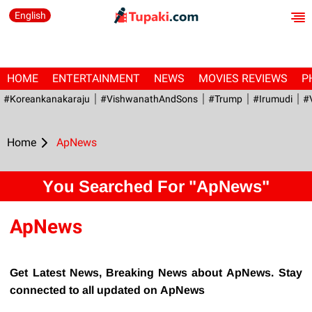
English
HOME
ENTERTAINMENT
NEWS
MOVIES REVIEWS
P
#Koreankanakaraju
#VishwanathAndSons
#Trump
#irumudi
#
Home
ApNews
You Searched For "ApNews"
ApNews
Get Latest News, Breaking News about ApNews. Stay
connected to all updated on ApNews