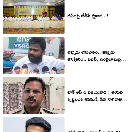
బీసీల‌పై టీడీపీ స్ట్రాట‌జీ.. !
అప్పుడు అనుచితం.. ఇప్పుడు
ఆసక్తికరం.. పవన్, చంద్రబాబుపై
బోరుగడ్డ తాజా వ్యాఖ్యలు
టాక్ ఆఫ్ ద విజయవాడ : ఆయన
కృష్ణలంక శివమణి, సీఐ నాగరాజుపై
హాట్ డిబేట్!
వైసీపీ రాదు.. మ‌న‌దే ఆ బాధ్య‌త‌: