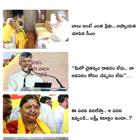
బాబు అంటే ఎంత ప్రేమ...అప్యాయత
చూపిన సీఎం
‘‘మీలో చైతన్యం రావడం లేదు.. నా
అవసరం కోసం చెప్పడం లేదు’’
చంద్రబాబు ఆసక్తికర వ్యాఖ్యలు
ఈ ప‌ద‌వి వ‌దిలేస్తా.. ఆ ప‌ద‌వి
ఇవ్వండి.. ల‌క్ష్మీ క‌టాక్షం ఉందా..?