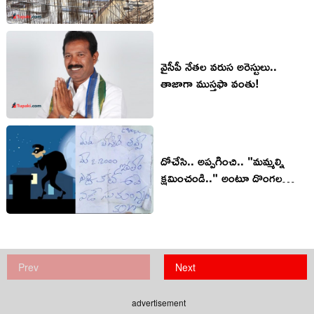
వైసీపీ నేత‌ల వ‌రుస అరెస్టులు..
తాజాగా ముస్త‌ఫా వంతు!
దోచేసి.. అప్పగించి.. "మమ్మల్ని
క్షమించండి.." అంటూ దొంగల
క్షమాపణ లేఖ.. వైరల్
Prev
Next
advertisement