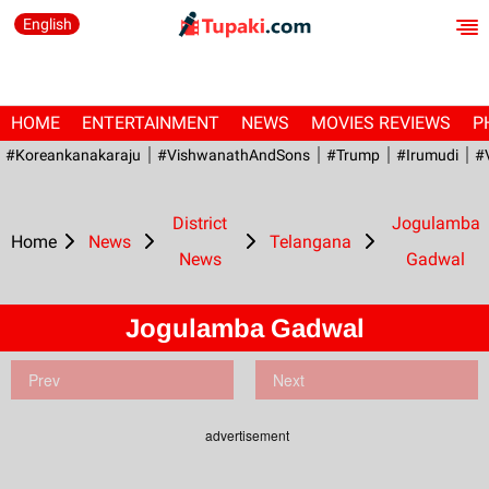
English
HOME
ENTERTAINMENT
NEWS
MOVIES REVIEWS
P
#Koreankanakaraju
#VishwanathAndSons
#Trump
#irumudi
#
District
Jogulamba
Home
News
Telangana
News
Gadwal
Jogulamba Gadwal
Prev
Next
advertisement