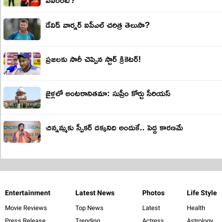
డేవిడ్ వార్నర్ ఐపీఎల్ చరిత్ర తెలుసా?
ప్రజలకు సారీ చెప్పిన స్టార్ క్రికెటర్!
జైళ్ల‌లో అంట‌రానితమా: సుప్రీం కోర్టు సీరియ‌స్‌
చిన్నమ్మకు స్పీకర్ దక్కనిది అందుకే.. పెద్ద కారణమే
Entertainment
Latest News
Photos
Life Style
Movie Reviews
Top News
Latest
Health
Press Release
Trending
Actress
Astrology