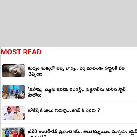
MOST READ
మద్యం మత్తులో ఉన్న భార్య.. భర్త మాటలకు గొడ్డలికి పని
చెప్పింది!
'ఐబొమ్మ' దెబ్బకు కదిలిన ఇండస్ట్రీ.. సజ్జనార్‌ను కలిసిన స్టార్
హీరోలు
లోకేష్ కి బాబు గురువు...జగన్ కి ఎవరు ?
టి20 అండర్-19 ప్రపంచ కప్.. తెలుగమ్మాయిలు ముగ్గురు..కెప్టెన
ఎవరంటే?