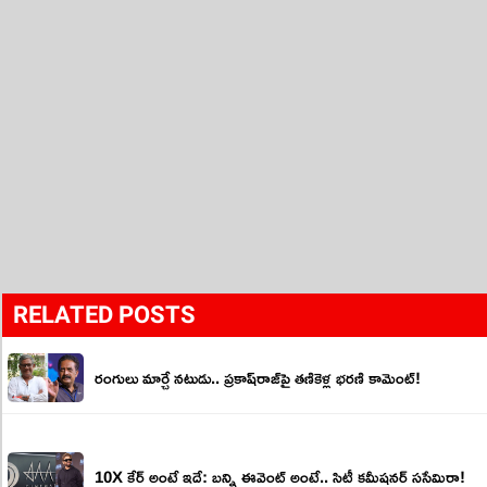
RELATED POSTS
రంగులు మార్చే న‌టుడు.. ప్ర‌కాష్‌రాజ్‌పై త‌ణికెళ్ల భ‌ర‌ణి కామెంట్!
10X కేర్ అంటే ఇదే: బ‌న్ని ఈవెంట్ అంటే.. సిటీ క‌మీష‌న‌ర్ స‌సేమిరా!