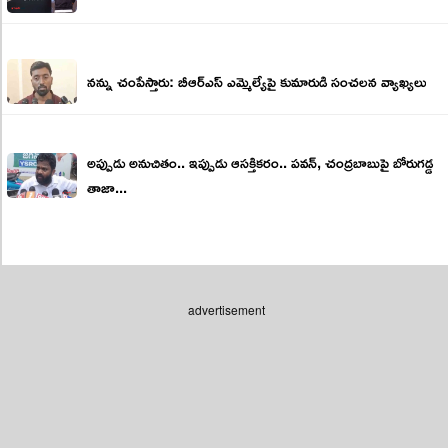
న‌న్ను చంపేస్తారు: బీఆర్ఎస్ ఎమ్మెల్యేపై కుమారుడి సంచ‌ల‌న వ్యాఖ్య‌లు
అప్పుడు అనుచితం.. ఇప్పుడు ఆసక్తికరం.. పవన్, చంద్రబాబుపై బోరుగడ్డ
తాజా...
advertisement