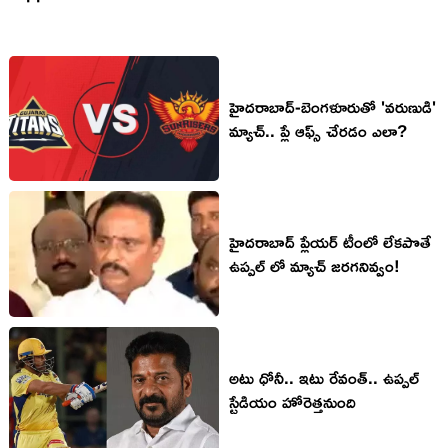
హైదరాబాద్-బెంగళూరుతో 'వరుణుడి'
మ్యాచ్.. ప్లే ఆఫ్స్ చేరడం ఎలా?
హైదరాబాద్ ప్లేయర్ టీంలో లేకపొతే
ఉప్పల్ లో మ్యాచ్ జరగనివ్వం!
అటు ధోనీ.. ఇటు రేవంత్.. ఉప్పల్
స్టేడియం హోరెత్తనుంది