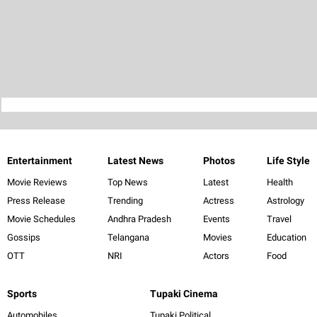
Entertainment
Latest News
Photos
Life Style
Movie Reviews
Top News
Latest
Health
Press Release
Trending
Actress
Astrology
Movie Schedules
Andhra Pradesh
Events
Travel
Gossips
Telangana
Movies
Education
OTT
NRI
Actors
Food
Sports
Tupaki Cinema
Automobiles
Tupaki Political