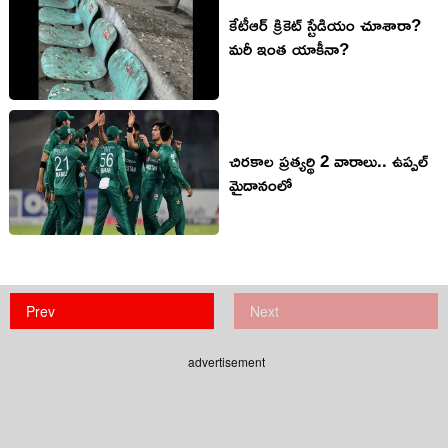
కేటీఆర్ క్రికెట్ స్టేడియం చూశారా?
మరీ ఇంత యాకీనా?
చిరకాల ప్రత్యర్థి 2 వారాలు.. ఉప్పల్
మైదానంలో
Prev
Next
advertisement