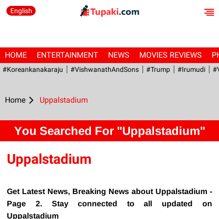
English
HOME
ENTERTAINMENT
NEWS
MOVIES REVIEWS
P
#Koreankanakaraju
#VishwanathAndSons
#Trump
#irumudi
#
Home
Uppalstadium
You Searched For "Uppalstadium"
Uppalstadium
Get Latest News, Breaking News about Uppalstadium -
Page 2. Stay connected to all updated on
Uppalstadium