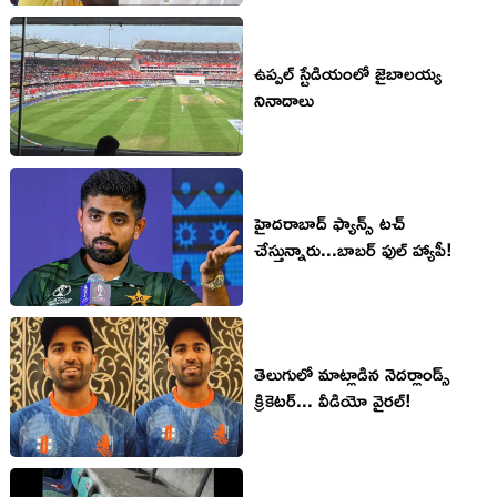
ఉప్పల్ స్టేడియంలో జైబాలయ్య
నినాదాలు
హైదరాబాద్ ఫ్యాన్స్ టచ్
చేస్తున్నారు...బాబర్ ఫుల్ హ్యాపీ!
తెలుగులో మాట్లాడిన నెదర్లాండ్స్
క్రికెటర్... వీడియో వైరల్!