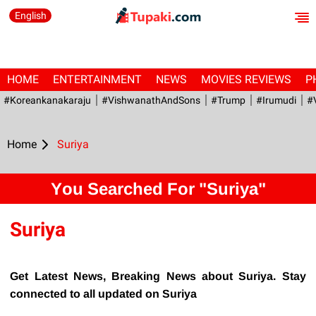
English
HOME
ENTERTAINMENT
NEWS
MOVIES REVIEWS
P
#Koreankanakaraju
#VishwanathAndSons
#Trump
#irumudi
#
Home
Suriya
You Searched For "Suriya"
Suriya
Get Latest News, Breaking News about Suriya. Stay
connected to all updated on Suriya