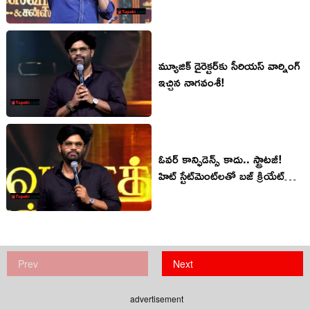
మీడియాలో ట్రెండ్!
మ్యూజిక్ డైరెక్టర్‌కు సీరియస్ వార్నింగ్
ఇచ్చిన నాగవంశీ!
ఓవర్ కాన్ఫిడెన్స్ కాదు.. స్ట్రాటజీ!
హిట్ స్టేట్‌మెంట్‌లతో బజ్ క్రియేట్
చేస్తున్న మేకర్స్!
Prev
Next
advertisement