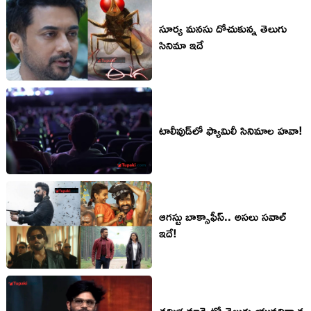
సూర్య మనసు దోచుకున్న తెలుగు
సినిమా ఇదే
టాలీవుడ్‌లో ఫ్యామిలీ సినిమాల హవా!
ఆగస్టు బాక్సాఫీస్.. అసలు సవాల్
ఇదే!
తమిళ మార్కెట్లో తెలుగు యువ‌నిర్మాత‌