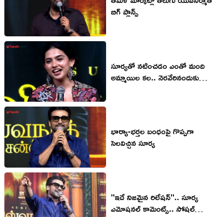
బిగ్ ప్లాన్స్
సూర్యతో నటించడం ఎంతో మంది
అమ్మాయిల కల.. నెరవేరినందుకు
హ్యాపీ: మమితా బైజు
భార్యా-భ‌ర్త‌ల బంధంపై గొప్ప‌గా
సెల‌విచ్చిన సూర్య‌
''ఇదే నిజమైన రిలేషన్''.. సూర్య
ఎమోషనల్ కామెంట్స్.. సోషల్