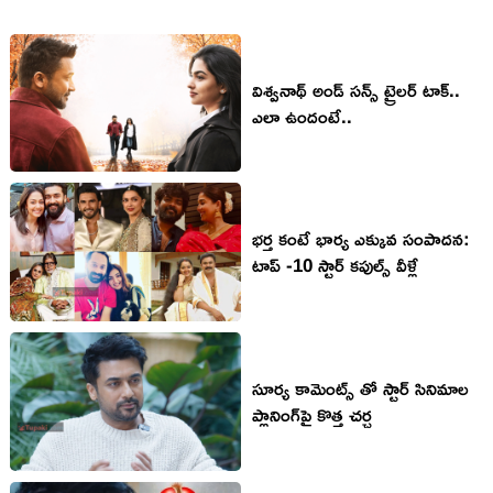
విశ్వనాథ్ అండ్ సన్స్ ట్రైలర్ టాక్..
ఎలా ఉందంటే..
భ‌ర్త కంటే భార్య‌ ఎక్కువ సంపాద‌న‌:
టాప్ -10 స్టార్ క‌పుల్స్ వీళ్లే
సూర్య కామెంట్స్ తో స్టార్ సినిమాల
ప్లానింగ్‌పై కొత్త చర్చ