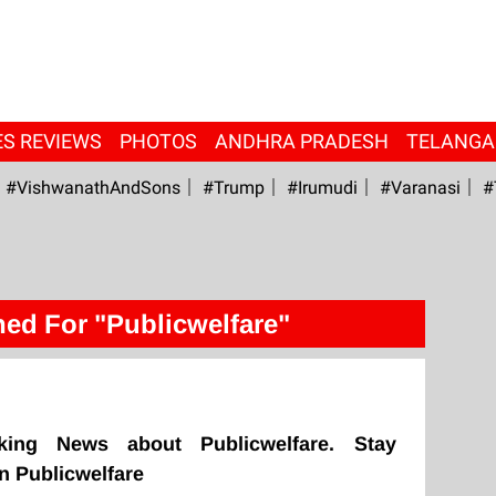
ES REVIEWS
PHOTOS
ANDHRA PRADESH
TELANG
#VishwanathAndSons
#Trump
#irumudi
#Varanasi
#
ed For "Publicwelfare"
king News about Publicwelfare. Stay
n Publicwelfare