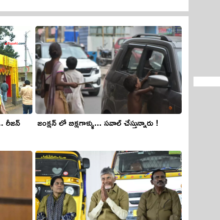
. రీజ‌న్
జంక్షన్ లో బిక్షగాళ్ళు... సవాల్ చేస్తున్నారు !