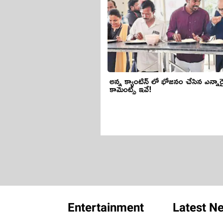
అన్న క్యాంటిన్ లో భోజనం చేసిన ఎన్నారై
కామెంట్స్ ఇవే!
Entertainment
Latest N