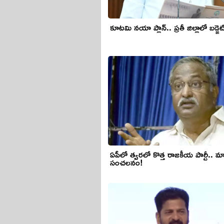
కూటమి నయా ప్లాన్.. ప్రతీ జిల్లాలో బడ్జెట
ఏపీలో త్వరలో కొత్త రాజకీయ పార్టీ.. మ
సంచలనం!