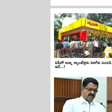
ఏపీలో అన్నా క్యాంటీన్ల‌కు పెరిగిన సంద‌డి.
ఇదే...!