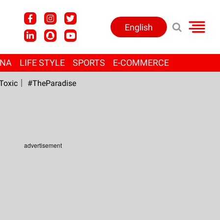
English
ANA
LIFE STYLE
SPORTS
E-COMMERCE
Toxic
#TheParadise
advertisement