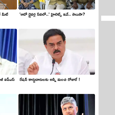
్ మీట్
'ఆటో డ్రైవ‌ర్ల సేవ‌లో..' హైలెట్స్ ఇవే.. తెలుసా?
ాజీ ఐపీఎస్
రేషన్ కార్డుదారులకు అన్నీ మంచి రోజులే !