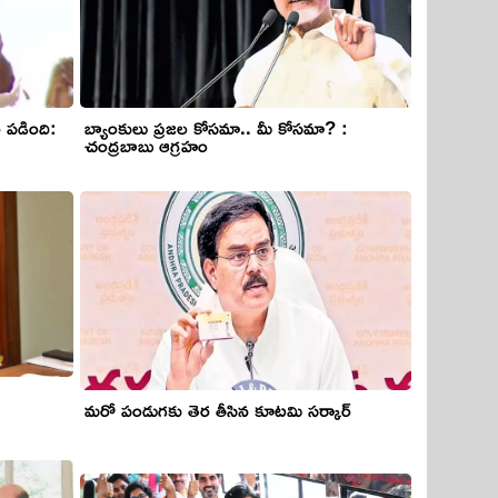
 ప‌డింది:
బ్యాంకులు ప్ర‌జ‌ల కోస‌మా.. మీ కోస‌మా? :
చంద్ర‌బాబు ఆగ్ర‌హం
మరో పండుగకు తెర తీసిన కూటమి సర్కార్