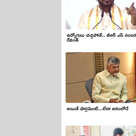
ఉద్యోగులు చ‌చ్చిపోతే.. బీఆర్ ఎస్ సంబ‌ర
రేవంత్
అయితే పార్లమెంట్...లేదా జనంలోనే