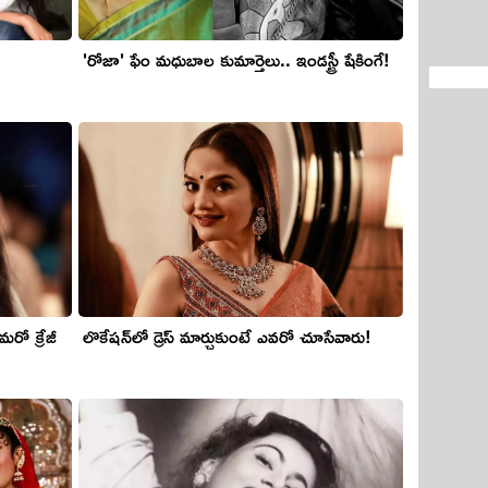
'రోజా' ఫేం మ‌ధుబాల కుమార్తెలు.. ఇండ‌స్ట్రీ షేకింగే!
రో క్రేజీ
లొకేష‌న్‌లో డ్రెస్ మార్చుకుంటే ఎవ‌రో చూసేవారు!