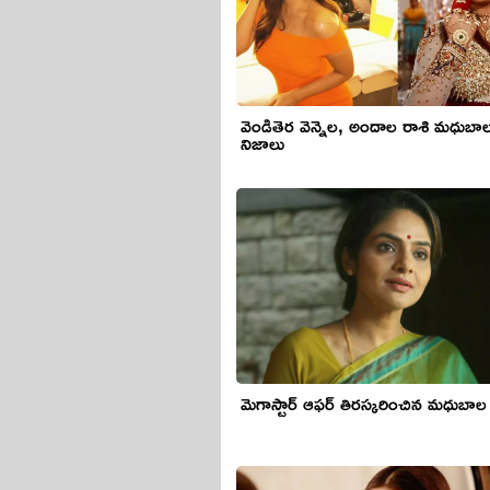
వెండితెర వెన్నెల, అందాల రాశి మధుబా
నిజాలు
మెగాస్టార్ ఆఫ‌ర్ తిర‌స్క‌రించిన మ‌ధుబాల‌