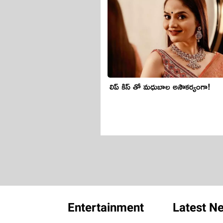
లిప్ కిస్ తో మ‌ధుబాల అసౌక‌ర్యంగా!
Entertainment
Latest N