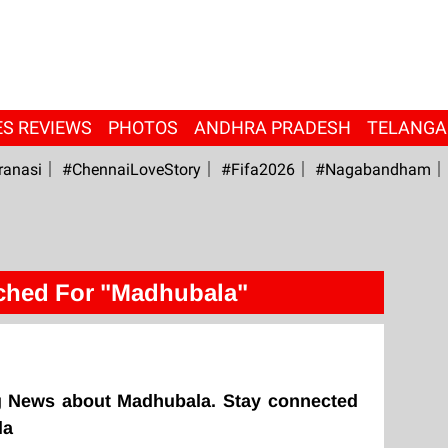
ES REVIEWS
PHOTOS
ANDHRA PRADESH
TELANG
ranasi
#ChennaiLoveStory
#fifa2026
#Nagabandham
ched For "Madhubala"
g News about Madhubala. Stay connected
la