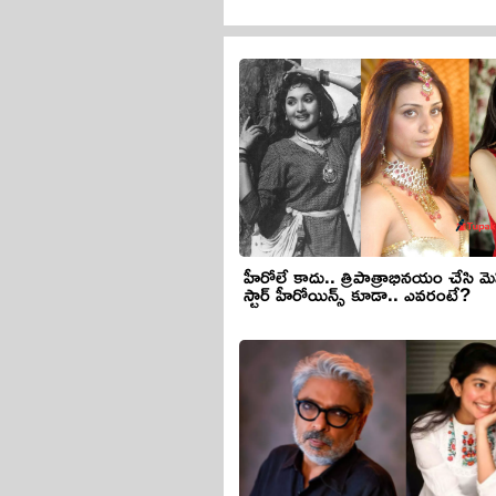
హీరోలే కాదు.. త్రిపాత్రాభినయం చేసి మె
స్టార్ హీరోయిన్స్ కూడా.. ఎవరంటే?