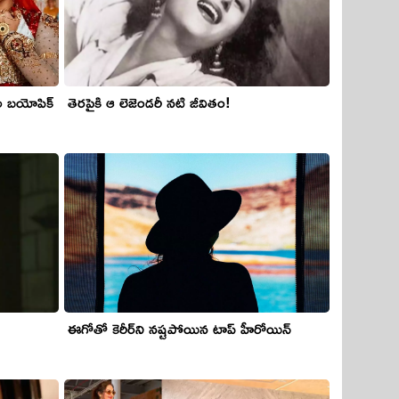
ల బయోపిక్‌
తెర‌పైకి ఆ లెజెండ‌రీ న‌టి జీవితం!
ఈగోతో కెరీర్‌ని న‌ష్ట‌పోయిన టాప్ హీరోయిన్