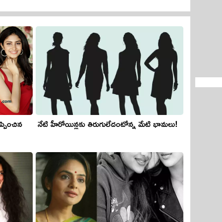
ప్పించిన
నేటి హీరోయిన్లకు తిరుగులేదంటోన్న మేటి భామ‌లు!