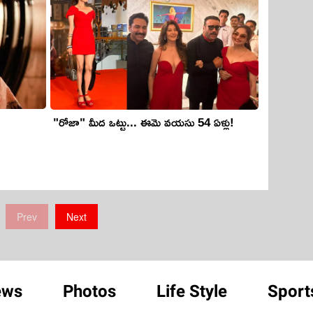
"రోజా" మీద ఒట్టు... ఈమె వయసు 54 ఏళ్లు!
Prev
Next
ews
Photos
Life Style
Sport