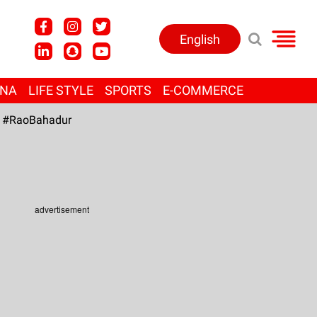
English
ANA
LIFE STYLE
SPORTS
E-COMMERCE
#RaoBahadur
advertisement