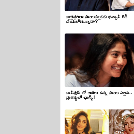
వాళ్లిద్ద‌రిలా సాయిప‌ల్ల‌విని భ‌న్సాలీ రెడీ
చేయ‌బోతున్నాడా?
బాలీవుడ్ లో బిజీగా ఉన్న సాయి పల్లవి.. మ
ప్రాజెక్టులో ఛాన్స్!