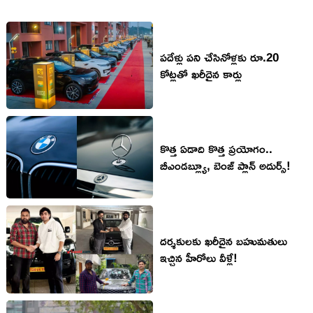
పదేళ్లు పని చేసినోళ్లకు రూ.20
కోట్లతో ఖరీదైన కార్లు
కొత్త ఏడాది కొత్త ప్రయోగం..
బీఎండబ్ల్యూ, బెంజ్ ప్లాన్ అదుర్స్!
దర్శకులకు ఖరీదైన బహుమతులు
ఇచ్చిన హీరోలు వీళ్లే!