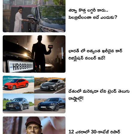
శర్వా కొత్త లగ్జరీ కారు..
సెలబ్రిటీలంతా అదే ఎందుకు?
భారత్ లో అత్యంత ఖరీదైన కార్
రిజిస్ట్రేషన్ నంబర్ ఇదే!
దేశంలో మరెక్కడా లేని ట్రెండ్ తెలుగు
రాష్ట్రాల్లో!
12 ఎక‌రాల్లో 30-కాటేజ్ రిసార్ట్