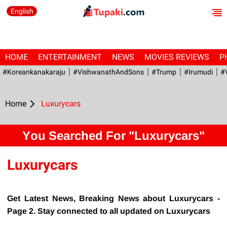
English
HOME
ENTERTAINMENT
NEWS
MOVIES REVIEWS
P
#Koreankanakaraju
#VishwanathAndSons
#Trump
#irumudi
#
Home
Luxurycars
You Searched For "Luxurycars"
Luxurycars
Get Latest News, Breaking News about Luxurycars -
Page 2. Stay connected to all updated on Luxurycars