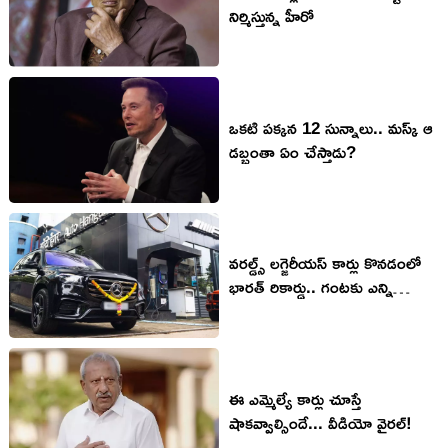
నిర్మిస్తున్న హీరో
ఒకటి పక్కన 12 సున్నాలు.. మస్క్ ఆ
డబ్బంతా ఏం చేస్తాడు?
వరల్డ్స్ లగ్జెరీయస్ కార్లు కొనడంలో
భారత్ రికార్డు.. గంటకు ఎన్ని
అమ్ముడయ్యాయంటే..?
ఈ ఎమ్మెల్యే కార్లు చూస్తే
షాకవ్వాల్సిందే... వీడియో వైరల్!