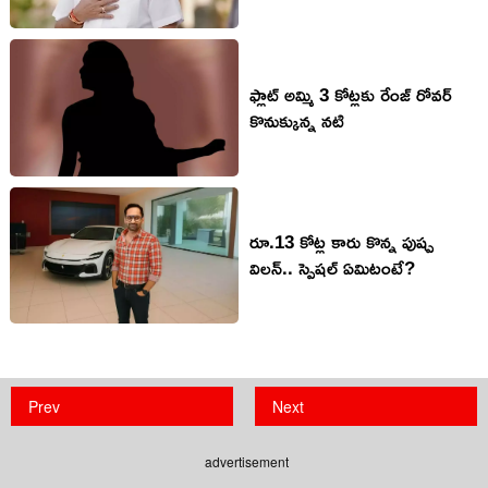
ఫ్లాట్ అమ్మి 3 కోట్ల‌కు రేంజ్ రోవ‌ర్
కొనుక్కున్న న‌టి
రూ.13 కోట్ల కారు కొన్న పుష్ప
విలన్.. స్పెషల్ ఏమిటంటే?
Prev
Next
advertisement