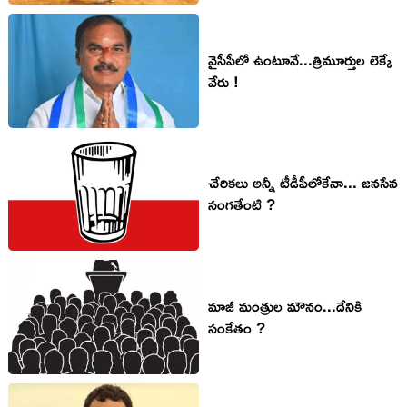
వైసీపీలో ఉంటూనే...త్రిమూర్తుల లెక్కే
వేరు !
చేరికలు అన్నీ టీడీపీలోకేనా... జనసేన
సంగతేంటి ?
మాజీ మంత్రుల మౌనం...దేనికి
సంకేతం ?