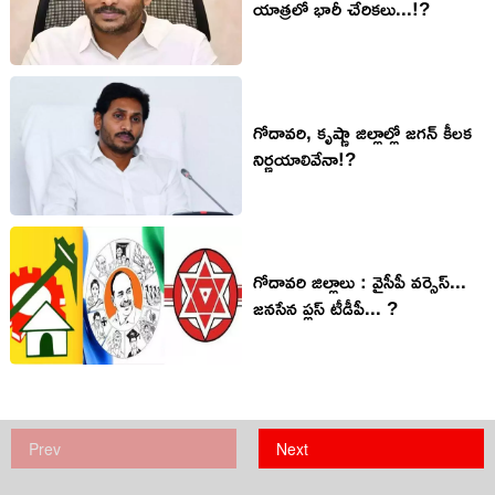
యాత్రలో భారీ చేరికలు...!?
గోదావరి, కృష్ణా జిల్లాల్లో జగన్ కీలక
నిర్ణయాలివేనా!?
గోదావరి జిల్లాలు : వైసీపీ వర్సెస్...
జనసేన ప్లస్ టీడీపీ... ?
Prev
Next