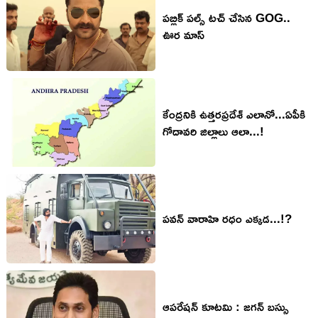
పబ్లిక్ పల్స్ టచ్ చేసిన GOG..
ఊర మాస్
కేంద్రనికి ఉత్తరప్రదేశ్ ఎలానో...ఏపీకి
గోదావరి జిల్లాలు ఆలా...!
పవన్ వారాహి రధం ఎక్కడ...!?
ఆపరేషన్ కూటమి : జగన్ బస్సు