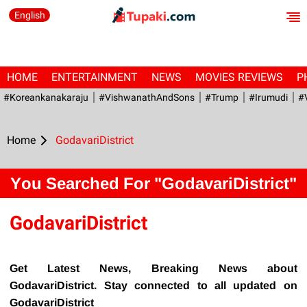
English
HOME
ENTERTAINMENT
NEWS
MOVIES REVIEWS
P
#Koreankanakaraju
#VishwanathAndSons
#Trump
#irumudi
#
Home
GodavariDistrict
You Searched For "GodavariDistrict"
GodavariDistrict
Get Latest News, Breaking News about
GodavariDistrict. Stay connected to all updated on
GodavariDistrict