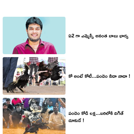
ఏ2 గా ఎమ్మెల్సీ అనంత బాబు భార్య
కో అంటే కోటీ...పందెం నీదా నాదా !
పందెం కోడి లక్ష...బరిలోకి దిగితే
దూకుడే !