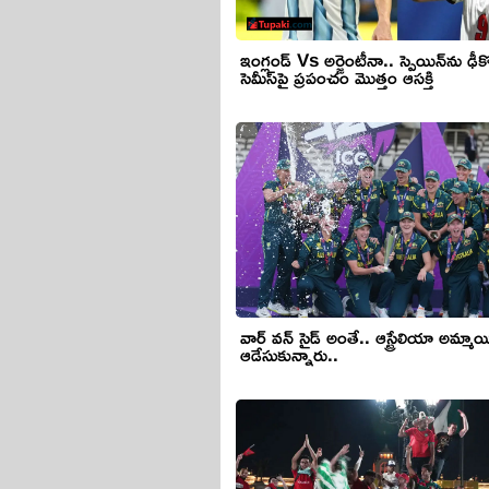
ఇంగ్లండ్‌ Vs అర్జెంటీనా.. స్పెయిన్‌ను ఢీక
సెమీస్‌పై ప్రపంచం మొత్తం ఆసక్తి
వార్ వన్ సైడ్ అంతే.. ఆస్ట్రేలియా అమ్మా
ఆడేసుకున్నారు..