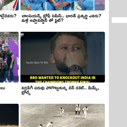
చాంపియన్స్ ట్రోఫీ సెమీస్.. భారత్ ప్రత్యర్థి ఎవరు?
ొట్టేదెవరు?
మళ్లీ అఫ్ఘానిస్థాన్ తో ఫైట్?
విర్రవీగి పరువు పోగొట్టుకున్న బెన్ డకెట్.. మీమ్స్,
యిలు
ట్రోల్స్