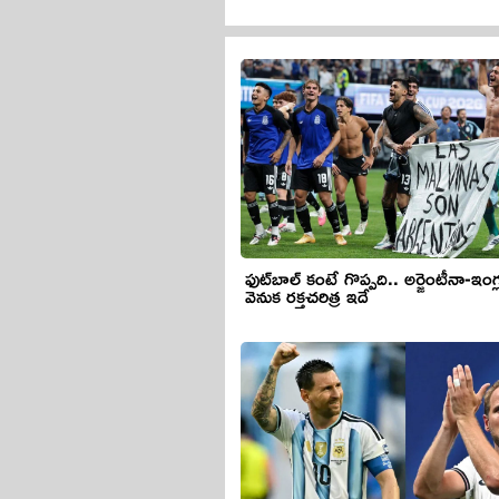
ఫుట్‌బాల్ కంటే గొప్పది.. అర్జెంటీనా-ఇంగ
వెనుక రక్తచరిత్ర ఇదే