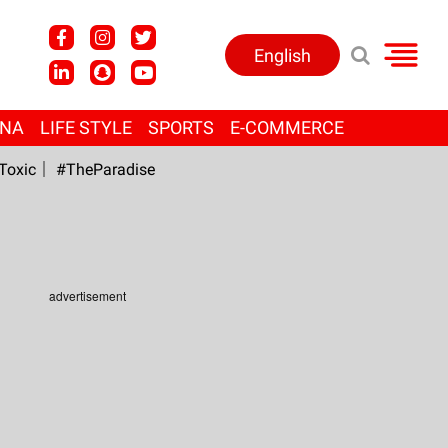
English
ANA
LIFE STYLE
SPORTS
E-COMMERCE
Toxic
#TheParadise
advertisement