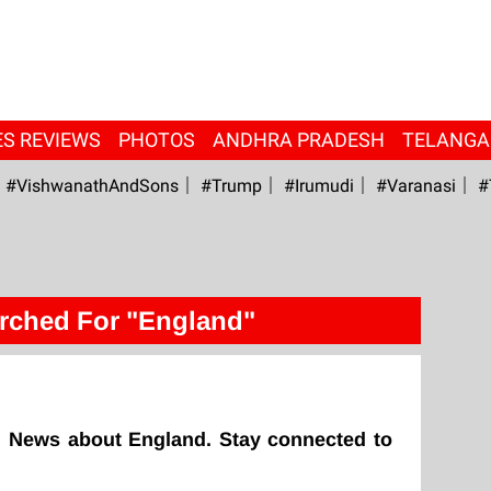
ES REVIEWS
PHOTOS
ANDHRA PRADESH
TELANG
#VishwanathAndSons
#Trump
#irumudi
#Varanasi
#
rched For "England"
g News about England. Stay connected to