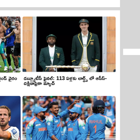
డబ్ల్యూటీసీ ఫైనల్: 113 ఏళ్లకు లార్డ్స్ లో ఆసీస్-
్లండ్ వైరం
దక్షిణాఫ్రికా మ్యాచ్