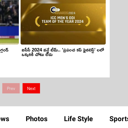
గ్లండ్
ఐసీసీ 2024 వన్డే టీమ్.. 'ప్రపంచ కప్ ఫైనలిస్ట్' లలో
ఒక్కరికీ చోటు లేదు
Prev
Next
ews
Photos
Life Style
Sport