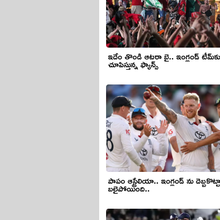
ఇదేం తొండి ఆటరా బై.. ఇంగ్లండ్ టీమ్‌క
చూపిస్తున్న ఫ్యాన్స్
పాపం ఆస్ట్రేలియా.. ఇంగ్లండ్ ను దెబ్బకొట్ట
బలైపోయింది..