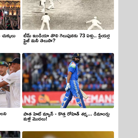
ు చుక్కలు
టీమ్ ఇండియా తొలి గెలుపునకు 73 ఏళ్లు.. ప్లేయర్ల
ప్రైజ్ మనీ తెలుసా?
ాలని
పాత హిట్ మ్యాన్ - కొత్త రోహిత్ శర్మ... డిమాండ్లు
మళ్లీ మొదలు!