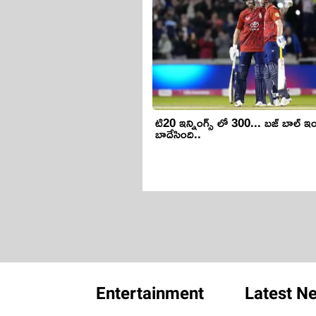
టి20 ఇన్నింగ్స్ లో 300... బ‌జ్ బాల్ ఇం
బాదేసింది..
Entertainment
Latest N