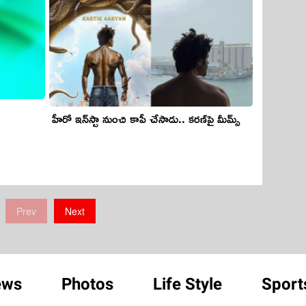
హీరో ఇన్‌స్టా నుంచి కాపీ చేసాడు.. క‌ర‌ణ్‌పై మీమ్స్
Prev
Next
ews
Photos
Life Style
Sport