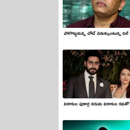
పోగొట్టుకున్న చోటే వెతుక్కుంటున్న దిల్
విడాకుల పుకార్ల న‌డుమ విడాకుల క‌థ‌తో