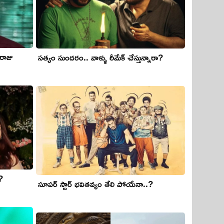
 రాజు
సత్యం సుందరం.. వాళ్ళు రీమేక్ చేస్తున్నారా?
?
సూపర్‌ స్టార్‌ భవితవ్యం తేలి పోయేనా..?