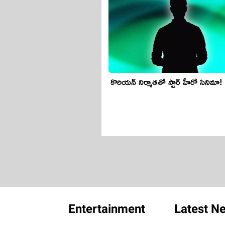
కొరియ‌న్ నిర్మాత‌తో స్టార్ హీరో సినిమా!
Entertainment
Latest N