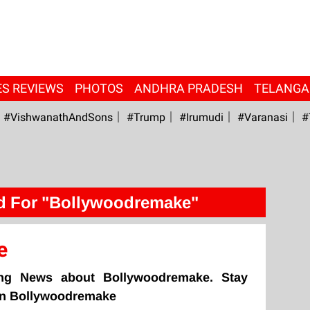
ES REVIEWS
PHOTOS
ANDHRA PRADESH
TELANG
#VishwanathAndSons
#Trump
#irumudi
#Varanasi
#
d For "Bollywoodremake"
e
ing News about Bollywoodremake. Stay
 on Bollywoodremake