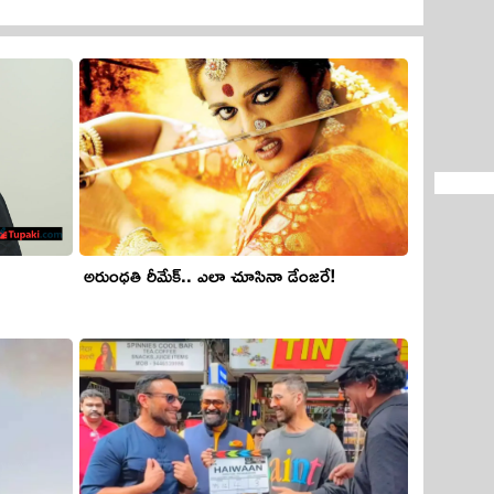
అరుంధ‌తి రీమేక్.. ఎలా చూసినా డేంజ‌రే!