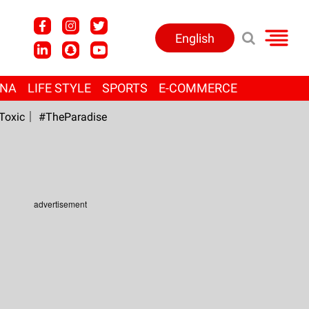
English
ANA
LIFE STYLE
SPORTS
E-COMMERCE
Toxic
#TheParadise
advertisement