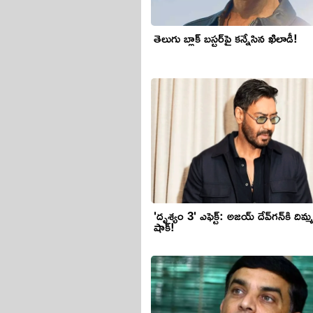
తెలుగు బ్లాక్ బ‌స్ట‌ర్‌పై క‌న్నేసిన ఖిలాడీ!
'దృశ్యం 3' ఎఫెక్ట్‌: అజ‌య్ దేవ్‌గ‌న్‌కి దిమ్మ‌
షాక్!