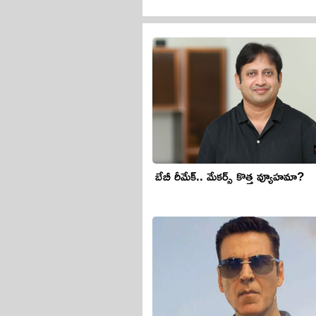
బేబీ రీమేక్.. మేకర్స్ కొత్త వ్యూహమా?