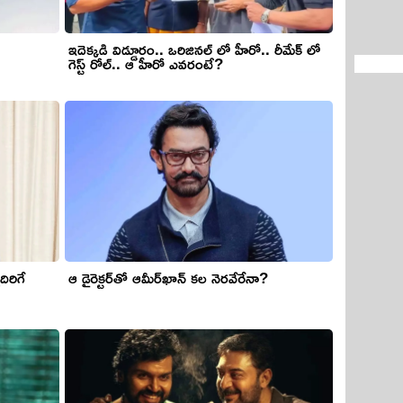
ఇదెక్కడి విడ్డూరం.. ఒరిజినల్ లో హీరో.. రీమేక్ లో
గెస్ట్ రోల్.. ఆ హీరో ఎవరంటే?
దిరిగే
ఆ డైరెక్ట‌ర్‌తో ఆమీర్‌ఖాన్ క‌ల నెర‌వేరేనా?