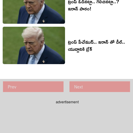
ట్రంప్ ఓడినట్టా.. గెలిచినట్టా..?
ఇరాన్ పాఠం!
ట్రంప్ పీచేముడ్.. ఇరాన్ తో డీల్..
యుద్ధానికి బ్రేక్
Prev
Next
advertisement