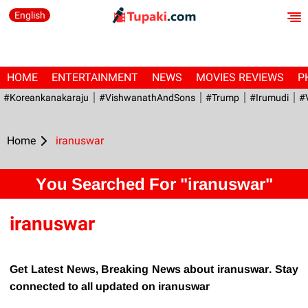
English
HOME
ENTERTAINMENT
NEWS
MOVIES REVIEWS
P
#Koreankanakaraju
#VishwanathAndSons
#Trump
#irumudi
#
Home
iranuswar
You Searched For "iranuswar"
iranuswar
Get Latest News, Breaking News about iranuswar. Stay
connected to all updated on iranuswar