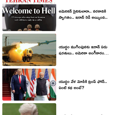
అమెరికన్ సైనికులారా.. నరకానికి
స్వాగతం.. ఇరాన్ రెడీ అయ్యింది..
యుద్ధం ముగింపునకు ఇరాన్‌ ఏడు
షరతులు.. అమెరికా అంగీకారం
సందేహమే!
యుద్ధం వేళ మోదీకి ట్రంప్ ఫోన్..
ఏంటి కథ అంటే?