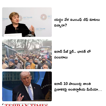
యద్ధం వేళ ఐఎంఎఫ్ చీఫ్ మాటలు
విన్నారా?
ఇరాన్ సీజ్ ఫైర్.. భారత్ లో
సంబరాలు
ఇరాన్ 10 పాయింట్ల శాంతి
ప్రణాళికపై అంతర్జాతీయ మీడియా
సంస్థలు ఏమన్నాయి?