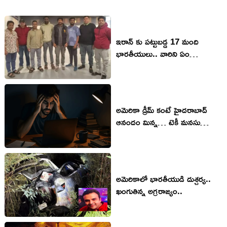
ఇరాన్ కు పట్టుబడ్డ 17 మంది
భారతీయులు.. వారిని ఏం
చేశారంటే..?
అమెరికా డ్రీమ్ కంటే హైదరాబాద్
ఆనందం మిన్న… టెకీ మనసు
గెలిచిన నిర్ణయం!
అమెరికాలో భారతీయుడి దుశ్చర్య..
ఖంగుతిన్న అగ్రరాజ్యం..