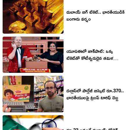
దుబాయ్‌ బిగ్‌ టికెట్‌.. భారతీయుడికి
బంగారు వర్షం
యూఏఈలో జాక్‌పాట్: ఒక్క
టికెట్‌తో కోటీశ్వరుడైన తమిళ
భారతీయుడు!
డల్లాస్‌లో పార్లేజీ బిస్కెట్ రూ.370..
భారతీయులపై ట్రంప్ టారిఫ్ దెబ్బ
రూ.23 లక్షలకే దుబాయ్ గోల్డెన్