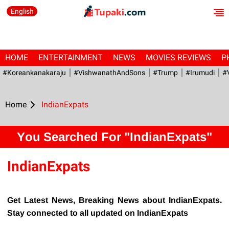
English
HOME
ENTERTAINMENT
NEWS
MOVIES REVIEWS
P
#Koreankanakaraju
#VishwanathAndSons
#Trump
#irumudi
#
Home
IndianExpats
You Searched For "IndianExpats"
IndianExpats
Get Latest News, Breaking News about IndianExpats.
Stay connected to all updated on IndianExpats