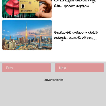
వీసా.. షరతులు వర్తిస్తాయి
తెలుగువారిని దారుణంగా చంపిన
పాకిస్థానీ.. దుబాయ్ లో ఏమి
జరిగింది?
Prev
Next
advertisement