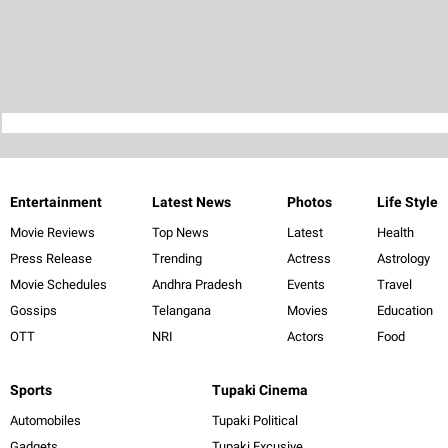
Entertainment
Latest News
Photos
Life Style
Movie Reviews
Top News
Latest
Health
Press Release
Trending
Actress
Astrology
Movie Schedules
Andhra Pradesh
Events
Travel
Gossips
Telangana
Movies
Education
OTT
NRI
Actors
Food
Sports
Tupaki Cinema
Automobiles
Tupaki Political
Gadgets
Tupaki Excusive