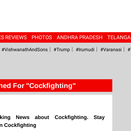
ES REVIEWS
PHOTOS
ANDHRA PRADESH
TELANG
#VishwanathAndSons
#Trump
#irumudi
#Varanasi
#
hed For "Cockfighting"
king News about Cockfighting. Stay
n Cockfighting