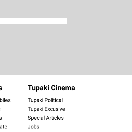
s
Tupaki Cinema
iles
Tupaki Political
s
Tupaki Excusive
s
Special Articles
ate
Jobs