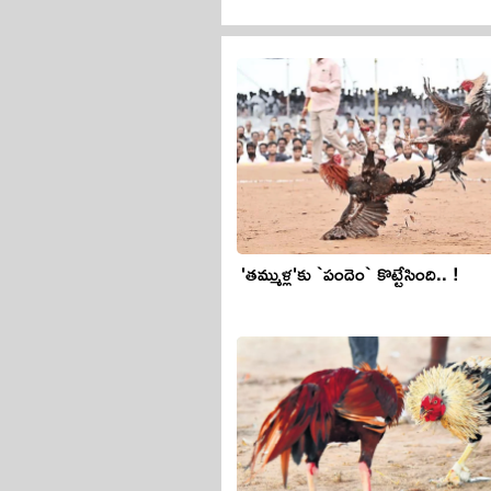
'త‌మ్ముళ్ల‌'కు `పందెం` కొట్టేసింది.. !