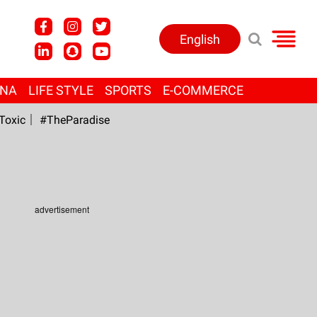
English
ANA
LIFE STYLE
SPORTS
E-COMMERCE
Toxic
#TheParadise
advertisement