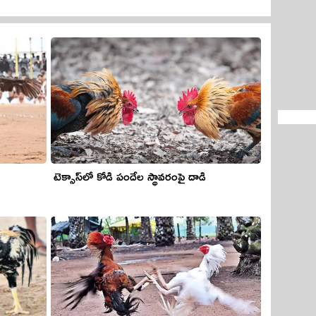
టెక్సాస్‌లో కోడి పందేల స్థావరంపై దాడి