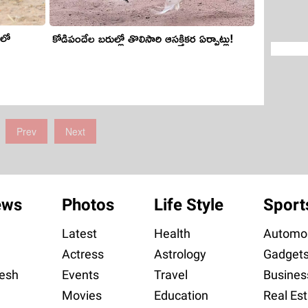
కోడిపందేల బరుల్లో తొలిసారి ఆసక్తికర ఏర్పాట్లు!
Prev
Next
ews
Photos
Life Style
Sport
Latest
Health
Automob
Actress
Astrology
Gadget
esh
Events
Travel
Busines
Movies
Education
Real Est