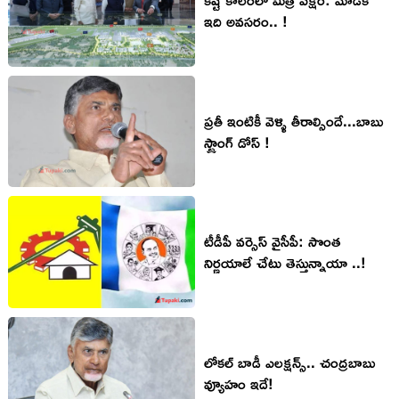
ఇది అవ‌స‌రం.. !
ప్రతీ ఇంటికీ వెళ్ళి తీరాల్సిందే...బాబు
స్ట్రాంగ్ డోస్ !
టీడీపీ వ‌ర్సెస్ వైసీపీ: సొంత
నిర్ణ‌యాలే చేటు తెస్తున్నాయా ..!
లోక‌ల్ బాడీ ఎల‌క్ష‌న్స్‌.. చంద్ర‌బాబు
వ్యూహం ఇదే!