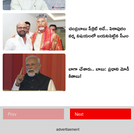
చంద్రబాబు సీక్రెట్ అదే.. పిఠాపురం
వర్మ విషయంలో బయటపెట్టిన సీఎం
బాగా చేశారు.. బాబు: ప్ర‌ధాని మోడీ
కితాబు!
Prev
Next
advertisement