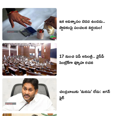
ఇక అవిశ్వాసం బెడద ఉండదు..
స్థానికంపై సంచలన నిర్ణయం!
17 నుంచి ఏపీ అసెంబ్లీ.. వైసీపీ
సెంట్రిక్‌గా వ్యూహ ర‌చ‌న‌
చంద్ర‌బాబుకు 'మ‌న‌సు' లేదు: జ‌గ‌న్
ఫైర్‌