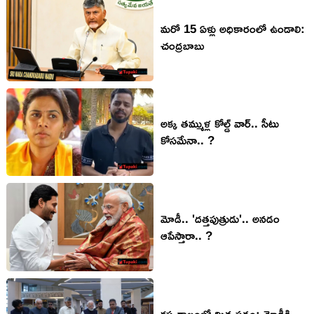
మ‌రో 15 ఏళ్లు అధికారంలో ఉండాలి:
చంద్ర‌బాబు
అక్క త‌మ్ముళ్ల కోల్డ్ వార్‌.. సీటు
కోస‌మేనా.. ?
మోడీ.. 'ద‌త్త‌పుత్రుడు'.. అన‌డం
ఆపేస్తారా.. ?
క‌ష్ట కాలంలో మిత్ర ప‌క్షం: మోడీకి