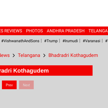
ES REVIEWS
PHOTOS
ANDHRA PRADESH
TELANG
#VishwanathAndSons
#Trump
#irumudi
#Varanasi
#
 News
Telangana
Bhadradri Kothagudem
radri Kothagudem
Prev
Next