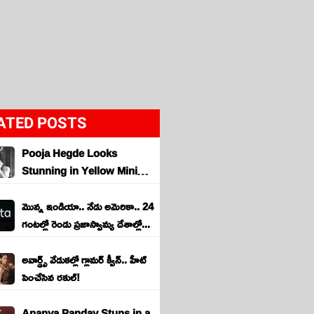
ATED POSTS
Pooja Hegde Looks
Stunning in Yellow Mini
Dress with Chic Cafe
Fashion...
మొన్న ఇండియా.. నేడు అమెరికా.. 24
గంటల్లో రెండు ప్రజాస్వామ్య దేశాల్లో...
అవార్డ్స్ వేడుకల్లో గ్లామర్ క్వీన్.. హీట్
పెంచేసిన రకుల్!
Ananya Panday Stuns in a