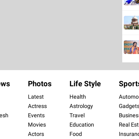
ews
Photos
Life Style
Sport
Latest
Health
Automob
Actress
Astrology
Gadget
esh
Events
Travel
Busines
Movies
Education
Real Est
Actors
Food
Insuran