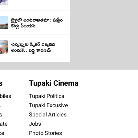
జైళ్ల‌లో అంట‌రానితమా: సుప్రీం
కోర్టు సీరియ‌స్‌
చిన్నమ్మకు స్పీకర్ దక్కనిది
అందుకే.. పెద్ద కారణమే
s
Tupaki Cinema
iles
Tupaki Political
s
Tupaki Excusive
s
Special Articles
ate
Jobs
ce
Photo Stories