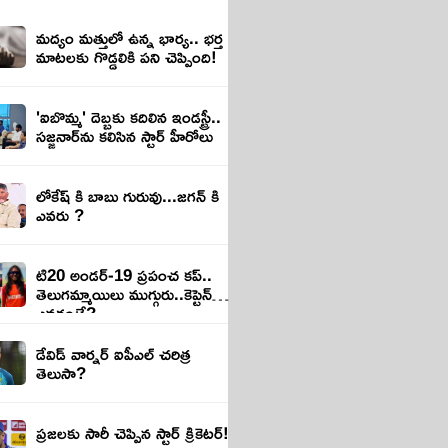
మద్యం మత్తులో ఉన్న భార్య.. భర్త
మాటలకు గొడ్డలికి పని చెప్పింది!
'ఐబొమ్మ' దెబ్బకు కదిలిన ఇండస్ట్రీ..
సజ్జనార్‌ను కలిసిన స్టార్ హీరోలు
లోకేష్ కి బాబు గురువు...జగన్ కి
ఎవరు ?
టి20 అండర్-19 ప్రపంచ కప్..
తెలుగమ్మాయిలు ముగ్గురు..కెప్టెన్
ఎవరంటే?
డేవిడ్ వార్నర్ ఐపీఎల్ చరిత్ర
తెలుసా?
ప్రజలకు సారీ చెప్పిన స్టార్ క్రికెటర్!