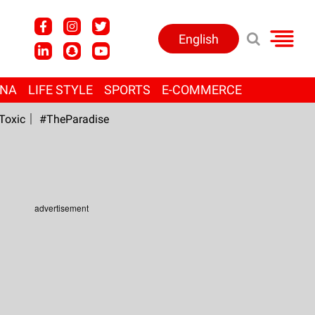
English
ANA
LIFE STYLE
SPORTS
E-COMMERCE
Toxic
#TheParadise
advertisement