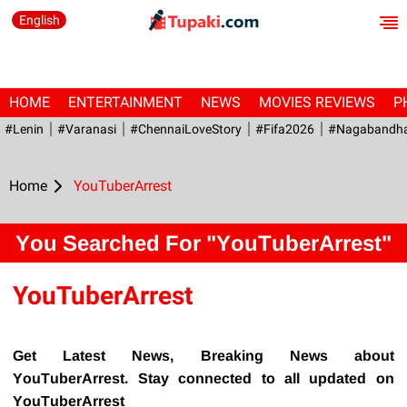
English
HOME
ENTERTAINMENT
NEWS
MOVIES REVIEWS
P
#Lenin
#Varanasi
#ChennaiLoveStory
#fifa2026
#Nagabandh
Home
YouTuberArrest
You Searched For "YouTuberArrest"
YouTuberArrest
Get Latest News, Breaking News about
YouTuberArrest. Stay connected to all updated on
YouTuberArrest