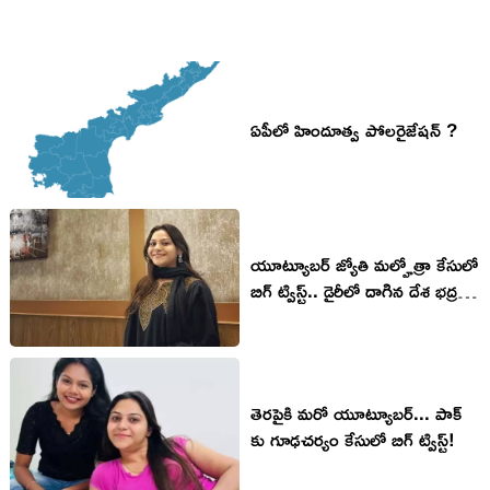
ఏపీలో హిందూత్వ పోలరైజేషన్ ?
యూట్యూబర్ జ్యోతి మల్హోత్రా కేసులో
బిగ్ ట్విస్ట్.. డైరీలో దాగిన దేశ భద్రత
రహస్యాలు
తెరపైకి మరో యూట్యూబర్... పాక్
కు గూఢచర్యం కేసులో బిగ్ ట్విస్ట్!