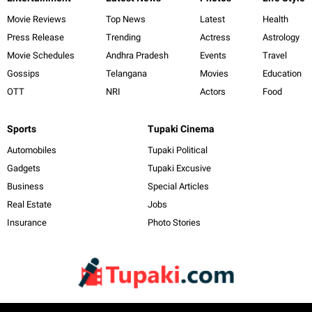
Movie Reviews
Top News
Latest
Health
Press Release
Trending
Actress
Astrology
Movie Schedules
Andhra Pradesh
Events
Travel
Gossips
Telangana
Movies
Education
OTT
NRI
Actors
Food
Sports
Tupaki Cinema
Automobiles
Tupaki Political
Gadgets
Tupaki Excusive
Business
Special Articles
Real Estate
Jobs
Insurance
Photo Stories