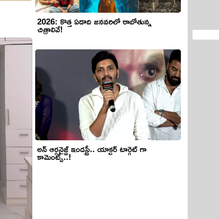
2026: కొత్త ఏడాది జనవరిలో రాబోతున్న
చిత్రాలివే!
అన్ ఆర్గనైజ్డ్ ఇండస్ట్రీ.. యాక్టర్ టార్గెట్ గా
కామెంట్స్..!