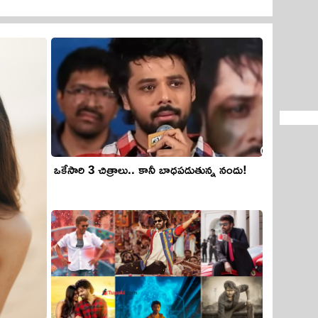
ఒకేసారి 3 చిత్రాలు.. కానీ బాధపడుతున్న నందు!