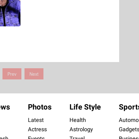
Prev
Next
ews
Photos
Life Style
Sport
Latest
Health
Automob
Actress
Astrology
Gadget
esh
Events
Travel
Busines