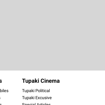
s
Tupaki Cinema
iles
Tupaki Political
s
Tupaki Excusive
s
Special Articles