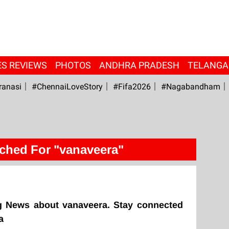
ES REVIEWS
PHOTOS
ANDHRA PRADESH
TELANG
ranasi
#ChennaiLoveStory
#fifa2026
#Nagabandham
ched For "vanaveera"
g News about vanaveera. Stay connected
a