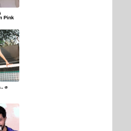
s
m Pink
రి.. ఆ