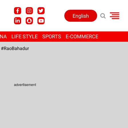
English
ANA
LIFE STYLE
SPORTS
E-COMMERCE
#RaoBahadur
advertisement