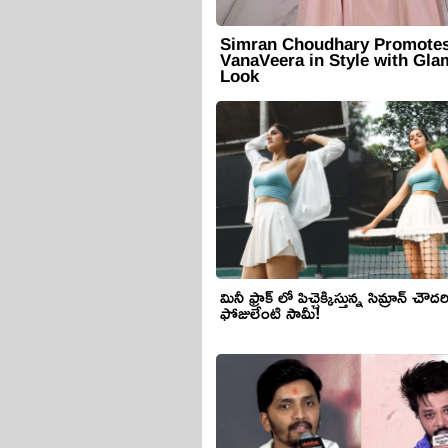
Simran Choudhary Promote
VanaVeera in Style with Gla
Look
మినీ ఫ్రాక్ లో పిచ్చెక్కిస్తున్న సిమ్రాన్ చౌద
ఫోజులేంటి సామీ!