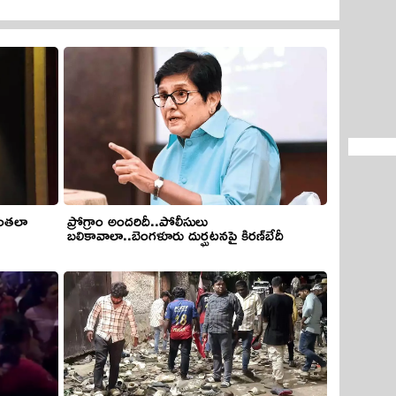
 అంతలా
ప్రోగ్రాం అందరిదీ..పోలీసులు
బలికావాలా..బెంగళూరు దుర‍్ఘటనపై కిరణ్‌బేదీ