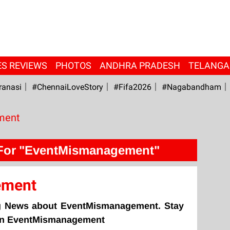
ES REVIEWS
PHOTOS
ANDHRA PRADESH
TELANG
ranasi
#ChennaiLoveStory
#fifa2026
#Nagabandham
ment
For "EventMismanagement"
ement
ng News about EventMismanagement. Stay
 on EventMismanagement