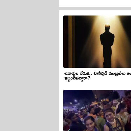
అవార్డుల వేడుక.. టాలీవుడ్ సెలబ్రిటీలు
ఇబ్బందిపడ్డారా?