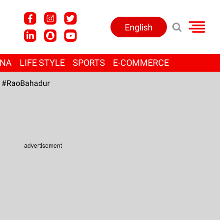
English
ANA
LIFE STYLE
SPORTS
E-COMMERCE
#RaoBahadur
advertisement