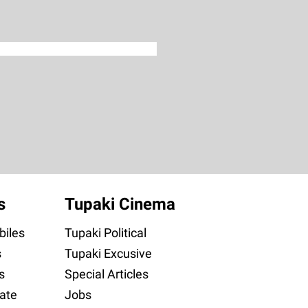
s
Tupaki Cinema
iles
Tupaki Political
s
Tupaki Excusive
s
Special Articles
ate
Jobs