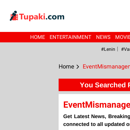
HOME
ENTERTAINMENT
NEWS
MOVI
#Lenin
#Va
Home
EventMismanage
You Searched 
EventMismanag
Get Latest News, Breaki
connected to all updated