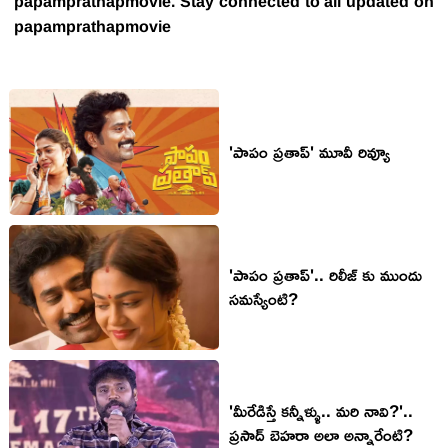
papamprathapmovie. Stay connected to all updated on
papamprathapmovie
'పాపం ప్రతాప్' మూవీ రివ్యూ
'పాపం ప్రతాప్'.. రిలీజ్ కు ముందు
సమస్యేంటి?
'మీరేడిస్తే కన్నీళ్ళు.. మరి నావి?'..
ప్రసాద్ బెహరా అలా అన్నారేంటి?