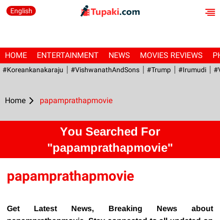
English
HOME
ENTERTAINMENT
NEWS
MOVIES REVIEWS
P
#Koreankanakaraju
#VishwanathAndSons
#Trump
#irumudi
#
Home
papamprathapmovie
You Searched For
"papamprathapmovie"
papamprathapmovie
Get Latest News, Breaking News about