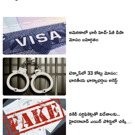
అమెరికాలో భారీ హెచ్-1బీ వీసా
మోసం బహిర్గతం
టెక్సాస్‌లో 33 కోట్లు మోసం:
భారతీయ భార్యాభర్తలు అరెస్ట్‌
నకిలీ సర్టిఫికెట్లతో విదేశాలకు..
హైదరాబాద్ ఎయిర్ పోర్టులో చిక్కిన
విద్యార్థులు