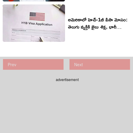
అమెరికాలో హెచ్-1బీ వీసా మోసం:
తెలుగు వ్యక్తికి జైలు శిక్ష, భారీ
జరిమానా!
Prev
Next
advertisement