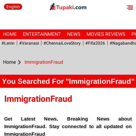
English
HOME
ENTERTAINMENT
NEWS
MOVIES REVIEWS
P
#Lenin
#Varanasi
#ChennaiLoveStory
#fifa2026
#Nagabandh
Home
ImmigrationFraud
You Searched For "ImmigrationFraud"
ImmigrationFraud
Get Latest News, Breaking News about
ImmigrationFraud. Stay connected to all updated on
ImmigrationFraud