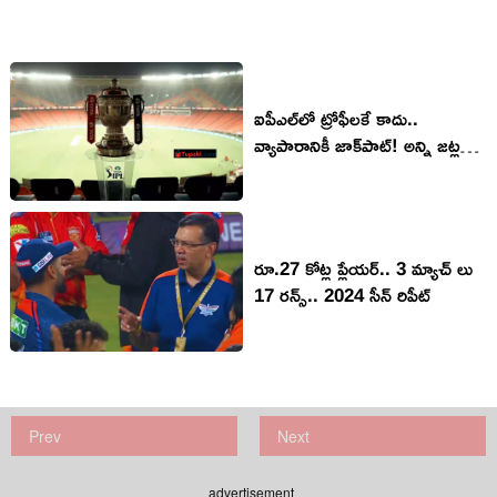
ఐపీఎల్‌లో ట్రోఫీలకే కాదు..
వ్యాపారానికీ జాక్‌పాట్! అన్ని జట్లకు
కోట్లలో లాభాలు
రూ.27 కోట్ల ప్లేయర్.. 3 మ్యాచ్ లు
17 రన్స్.. 2024 సీన్ రిపీట్
Prev
Next
advertisement