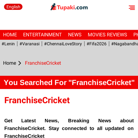
English
HOME
ENTERTAINMENT
NEWS
MOVIES REVIEWS
P
#Lenin
#Varanasi
#ChennaiLoveStory
#fifa2026
#Nagabandh
Home
FranchiseCricket
You Searched For "FranchiseCricket"
FranchiseCricket
Get Latest News, Breaking News about
FranchiseCricket. Stay connected to all updated on
FranchiseCricket