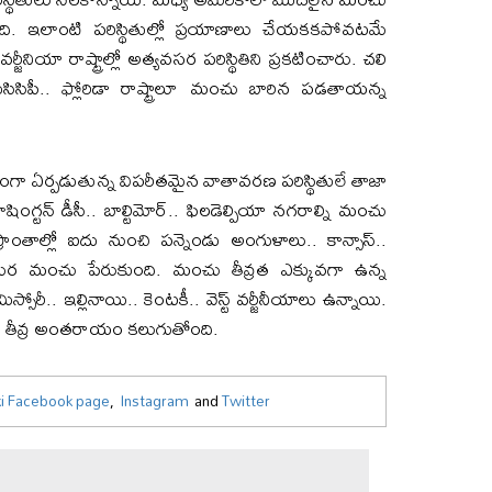
ి. ఇలాంటి పరిస్థితుల్లో ప్రయాణాలు చేయకకపోవటమే
జీనియా రాష్ట్రాల్లో అత్యవసర పరిస్థితిని ప్రకటించారు. చలి
ే మిసిసిపీ.. ఫ్లోరిడా రాష్ట్రాలూ మంచు బారిన పడతాయన్న
 కారణంగా ఏర్పడుతున్న విపరీతమైన వాతావరణ పరిస్థితులే తాజా
ాషింగ్టన్ డీసీ.. బాల్టిమోర్.. ఫిలడెల్పియా నగరాల్ని మంచు
రాంతాల్లో ఐదు నుంచి పన్నెండు అంగుళాలు.. కాన్సాస్..
ేర మంచు పేరుకుంది. మంచు తీవ్రత ఎక్కువగా ఉన్న
మిస్సోరీ.. ఇల్లినాయి.. కెంటకీ.. వెస్ట్ వర్జీనీయాలు ఉన్నాయి.
 తీవ్ర అంతరాయం కలుగుతోంది.
i Facebook page
,
Instagram
and
Twitter