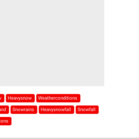
w
Heavysnow
Weatherconditions
and
Snowrains
Heavysnowfall
Snowfall
ions