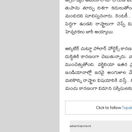
తుపాను తూర్పు దిశగా కదులుతోంద
మంచిదని సూచిస్తుననారు. కెంటకీ.. వర్
పెద్దగా ఉండని రాష్ట్రాలుగా చెప్ప
హెచ్చరికలు జారీ అయ్యాయి.
ఆర్కిటిక్ చుట్టూ పోలార్ వోర్టెక్స్
దుస్థితికి కారణంగా చెబుతున్నారు. వ
ముంచెత్తుతోంది. వర్జీనియా ఇతర ప్
ఇండియానాల్లో ఇరవై అంగుళాల మ
మరికొన్ని రాష్ట్రాల విషయానికి వస్తే.. 
మంచు కారణంగా విమాన సర్వీసులకు
Click to follow
Tupak
advertisement