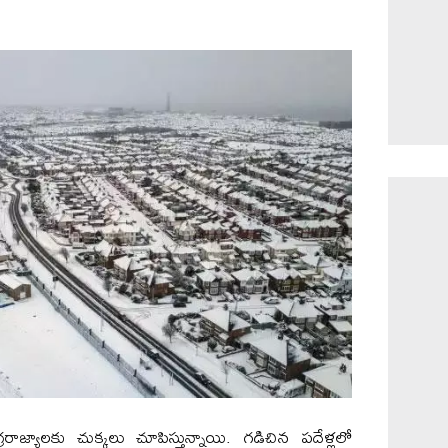
ాజ్యాలకు చుక్కలు చూపిస్తున్నాయి. గడిచిన పదేళ్లలో