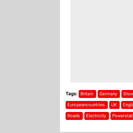
Tags:
Britain
Germany
Sno
Europeancountries
UK
Engl
Roads
Electricity
Powerstat