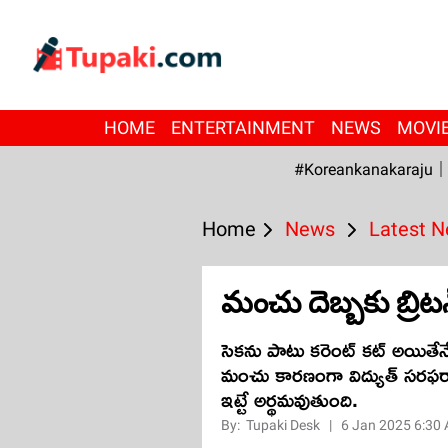
HOME
ENTERTAINMENT
NEWS
MOVI
#Koreankanakaraju
Home
News
Latest 
మంచు దెబ్బకు బ్రిటన
సెకను పాటు కరెంట్ కట్ అయితేన
మంచు కారణంగా విద్యుత్ సరఫరా
ఇట్టే అర్థమవుతుంది.
By:
Tupaki Desk
|
6 Jan 2025 6:30