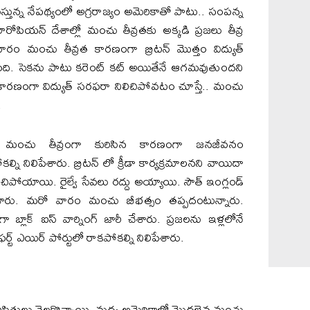
తున్న నేపథ్యంలో అగ్రరాజ్యం అమెరికాతో పాటు.. సంపన్న
ోపియన్ దేశాల్లో మంచు తీవ్రతకు అక్కడి ప్రజలు తీవ్ర
ారం మంచు తీవ్రత కారణంగా బ్రిటన్ మొత్తం విద్యుత్
ది. సెకను పాటు కరెంట్ కట్ అయితేనే ఆగమవుతుందని
కారణంగా విద్యుత్ సరఫరా నిలిచిపోవటం చూస్తే.. మంచు
.
ూ మంచు తీవ్రంగా కురిసిన కారణంగా జనజీవనం
ని నిలిపేశారు. బ్రిటన్ లో క్రీడా కార్యక్రమాలనని వాయిదా
ిచిపోయాయి. రైల్వే సేవలు రద్దు అయ్యాయి. సౌత్ ఇంగ్లండ్
ేశారు. మరో వారం మంచు బీభత్సం తప్పదంటున్నారు.
బ్లాక్ ఐస్ వార్నింగ్ జారీ చేశారు. ప్రజలను ఇళ్లలోనే
్ట్ ఎయిర్ పోర్టులో రాకపోకల్ని నిలిపేశారు.
ిస్థితులు నెలకొన్నాయి. మధ్య అమెరికాలో మొదలైన మంచు