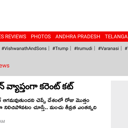
ES REVIEWS
PHOTOS
ANDHRA PRADESH
TELANG
#VishwanathAndSons
#Trump
#irumudi
#Varanasi
#
News
్ వ్యాప్తంగా కరెంట్ కట్
ే ఆగమవుతుందని చెప్పే దేశంలో రోజు మొత్తం
 నిలిచిపోవటం చూస్తే.. మంచు తీవ్రత ఎంతన్నది
 AM