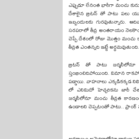
ఎప్పుడూ లేనంత భారీగా మంచు కురుస్
దేశాలైన బ్రిటన్ తో పాటు పలు యూర
ఇబ్బందులకు గురవుతున్నారు. ఆదివ
సరపరాలో తీవ్ర అంతరాయం నెలకొం
చెప్పే దేశంలో రోజు మొత్తం మంచు 
తీవ్రత ఎంతన్నది ఇట్టే అర్థమవుతుంది
బ్రిటన్ తో పాటు జర్మనీలోన
స్తంభించిదిపోయింది. విమాన రాకపోకల్
పడ్డాయి. వాహనాలు ఎక్కడికక్కడ నిల
లో ఎనిమిదో హెచ్చరికను జారీ చ
జర్మనీలోనూ మంచు తీవ్రత కారణంగా 
ఉండాలని చెప్పటంతో పాటు.. ఫ్రాంక్ ఫర
అగ్రరాజ్యం అమెరికాలోనూ దారుణ పర