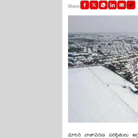
Share:
మారిన వాతావరణ పరిస్థితులు అగ్రర