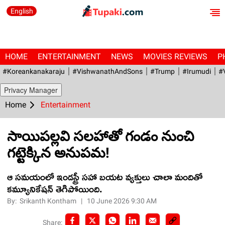
English
HOME
ENTERTAINMENT
NEWS
MOVIES REVIEWS
P
#Koreankanakaraju
#VishwanathAndSons
#Trump
#irumudi
#
Privacy Manager
Home
Entertainment
సాయిపల్ల‌వి స‌ల‌హాతో గండం నుంచి
గ‌ట్టెక్కిన అనుప‌మ‌!
ఆ సమయంలో ఇండస్ట్రీ స‌హా బ‌య‌ట వ్య‌క్తులు చాలా మందితో
కమ్యూనికేషన్ తెగిపోయింది.
By:
Srikanth Kontham
|
10 June 2026 9:30 AM
Share: