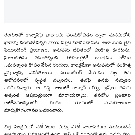
రంగులతో కాన్వాస్‌పై భావాలను పంచుకోవడం ద్వారా మనసులోని
భారాన్ని దించుకోవచ్చని సాయి పల్లవి సూచించారుట‌. అలా మొద లైన
పెయింటింగ్ ప్రయాణం, అనుపమ జీవితంలో సరికొత్త ఊరటను,
ప్రశాంతతను తసుకొచ్చింది. తొలినాళ్లలో కాలక్షేపం కోసం
..మనశ్శాంతి కోసం వేసిన రంగులు, కాలక్రమేణా అనుపమలో సరికొత్త
నైపుణ్యాన్ని వెలికితీశాయి. పెయింటింగ్ వేయ‌డం వల్ల తన
ఆలోచనలలో స్పష్టత వచ్చిందని.. తనపై తనకు నమ్మకం
పెరిగిందన్నారు. ఆ కష్ట కాలంలో కాన్వాస్ బోర్డు, బ్రష్‌లు తనకు
అత్యంత ఆప్తమిత్రులుగా మారాయన్నారు. తనలోని ప్రతికూల
ఆలోచనలన్నింటినీ రంగుల రూపంలో సానుకూలంగా
మార్చుకోగలిగానని వివరించారు.
చిత్ర పరిశ్రమలో నటీనటుల మధ్య పోటీ వాతావరణం ఉంటుందనే
అభిప్రాయం సమాజంలో ఉంది. కానీ ఒకే రంగంలో ఉన్న ఇద్దరు స్టార్