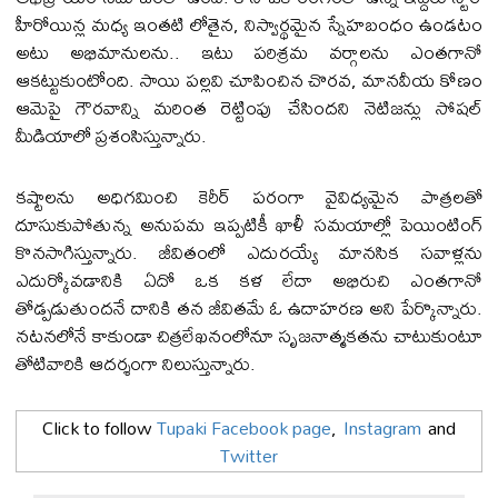
హీరోయిన్ల మధ్య ఇంతటి లోతైన, నిస్వార్థమైన స్నేహబంధం ఉండటం
అటు అభిమానులను.. ఇటు పరిశ్రమ వర్గాలను ఎంతగానో
ఆకట్టుకుంటోంది. సాయి పల్లవి చూపించిన చొరవ, మానవీయ కోణం
ఆమెపై గౌరవాన్ని మరింత రెట్టింపు చేసింద‌ని నెటిజన్లు సోషల్
మీడియాలో ప్రశంసిస్తున్నారు.
కష్టాలను అధిగమించి కెరీర్ పరంగా వైవిధ్యమైన పాత్రలతో
దూసుకుపోతున్న అనుపమ ఇప్పటికీ ఖాళీ సమయాల్లో పెయింటింగ్
కొనసాగిస్తున్నారు. జీవితంలో ఎదురయ్యే మానసిక సవాళ్లను
ఎదుర్కోవడానికి ఏదో ఒక కళ లేదా అభిరుచి ఎంతగానో
తోడ్పడుతుందనే దానికి తన జీవితమే ఓ ఉదాహరణ అని పేర్కొన్నారు.
నటనలోనే కాకుండా చిత్రలేఖనంలోనూ సృజనాత్మకతను చాటుకుంటూ
తోటివారికి ఆదర్శంగా నిలుస్తున్నారు.
Click to follow
Tupaki Facebook page
,
Instagram
and
Twitter