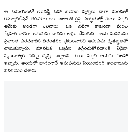
ఆ సమయంలో ఇండస్ట్రీ స‌హా బ‌య‌ట వ్య‌క్తులు చాలా మందితో
కమ్యూనికేషన్ తెగిపోయింది. అలాంటి క్లిష్ట పరిస్థితుల్లో సాయి పల్లవి
ఆమెకు అండగా నిలిచారు. ఒక నటిగా కాకుండా మంచి
స్నేహితురాలిగా అనుపమ బాధను అర్థం చేసుకుని.. ఆమె మనసును
ప్రశాంత పరచడానికి నిరంతరం శ్రమించారని అనుపమ కృతజ్ఞతతో
చాటుకున్నారు. మానసిక ఒత్తిడిని తగ్గించుకోవడానికి ఏదైనా
సృజనాత్మక పనిపై దృష్టి పెట్టాలని సాయి పల్లవి ఆమెకు సలహా
ఇచ్చారు. అందులో భాగంగానే అనుపమకు పెయింటింగ్ అలవాటును
పరిచయం చేశారు.