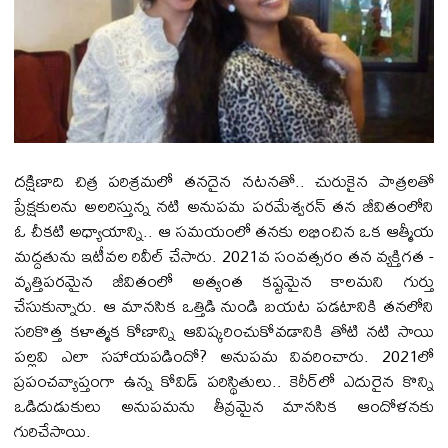
దక్షిణాది చిత్ర పరిశ్రమలో తనదైన నటనతో.. చురుకైన పాత్రలతో
ప్రేక్షకులను అలరిస్తున్న నటి అనుపమ పరమేశ్వరన్ త‌న జీవితంలోని
ఓ చీకటి అధ్యాయాన్ని.. ఆ సమయంలో తనకు లభించిన ఒక ఆత్మీయ
మద్దతును ఇటీవల రివీల్ చేసారు. 2021వ సంవత్సరం తన వ్యక్తిగత -
వృత్తిపరమైన జీవితంలో అత్యంత కష్టమైన కాలమని గుర్తు
చేసుకున్నారు. ఆ మానసిక ఒత్తిడి నుండి బయట పడటానికి తనలోని
సరికొత్త కళాత్మక కోణాన్ని ఆవిష్కరించుకోవడానికి తోటి నటి సాయి
పల్లవి ఎలా సహాయపడిందో? అనుపమ వివరించారు. 2021లో
ప్రపంచవ్యాప్తంగా ఉన్న కోవిడ్ పరిస్థితులు.. కెరీర్‌లో ఎదురైన కొన్ని
ఒడిదుడుకులు అనుపమను తీవ్రమైన మానసిక ఆందోళనకు
గురిచేసాయి.