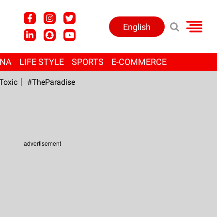
English
ANA
LIFE STYLE
SPORTS
E-COMMERCE
Toxic
#TheParadise
advertisement