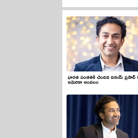
భారత సంతతికి చెందిన వినయ్ ప్రసాద్‌ క
అమెరికా అందలం