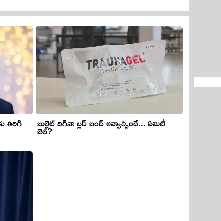
బుల్లెట్ దిగినా బ్లడ్ బంద్ అవ్వాల్సిందే... ఏమిటీ
ు తిరిగి
జెల్?