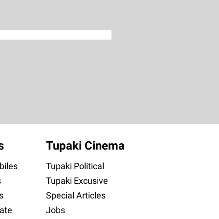
s
Tupaki Cinema
iles
Tupaki Political
s
Tupaki Excusive
s
Special Articles
ate
Jobs