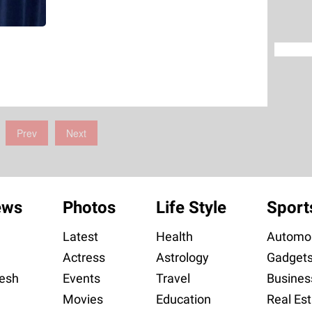
Prev
Next
ews
Photos
Life Style
Sport
Latest
Health
Automob
Actress
Astrology
Gadget
esh
Events
Travel
Busines
Movies
Education
Real Est