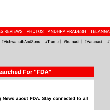
ES REVIEWS
PHOTOS
ANDHRA PRADESH
TELANG
#VishwanathAndSons
#Trump
#irumudi
#Varanasi
#
earched For "FDA"
g News about FDA. Stay connected to all