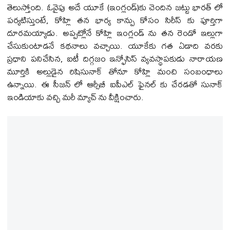
తెలుస్తోంది. ఓవైపు అదే యూకే (ఇంగ్లండ్)కు చెందిన జట్టు భారత్ లో
పర్యటిస్తుంటే, కోహ్లి తన భార్య కాన్పు కోసం సిరీస్ కు పూర్తిగా
దూరమయ్యాడు. అప్పట్లోనే కోహ్లి ఇంగ్లండ్ ను తన రెండో ఇల్లుగా
చేసుకుంటాడనే కథనాలు వచ్చాయి. యూకేకు గత ఏడాది వరకు
ప్రధాని పనిచేసిన, ఐటీ దిగ్గజం ఇన్ఫోసిస్ వ్యవస్థాపకుడు నారాయణ
మూర్తికి అల్లుడైన రిషిసునాక్ తోనూ కోహ్లి మంచి సంబంధాలు
ఉన్నాయి. ఈ సీజన్ లో ఆర్సీబీ ఐపీఎల్ ఫైనల్ కు చేరడతో సునాక్
ఇండియాకు వచ్చి మరీ మ్యాచ్ ను వీక్షించారు.