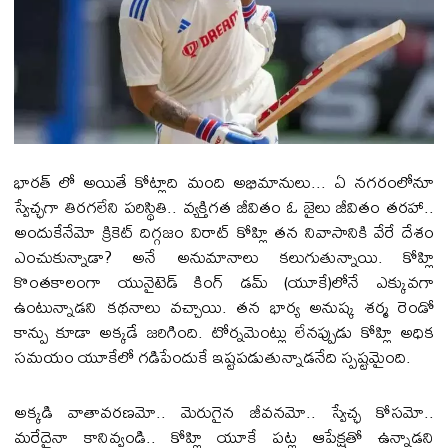
భారత్ లో అయితే కోట్లాది మంది అభిమానులు... ఏ నగరంలోనూ
స్వేచ్ఛగా తిరగలేని పరిస్థితి.. వ్యక్తిగత జీవితం ఓ జైలు జీవితం తరహా..
అందుకేనేమో క్రికెట్ దిగ్గజం విరాట్ కోహ్లి తన నివాసానికి వేరే దేశం
ఎంచుకున్నాడా? అనే అనుమానాలు కలుగుతున్నాయి. కోహ్లి
కొంతకాలంగా యునైటెడ్ కింగ్ డమ్ (యూకే)లోనే ఎక్కువగా
ఉంటున్నాడని కథనాలు వచ్చాయి. తన భార్య అనుష్క శర్మ రెండో
కాన్పు కూడా అక్కడే జరిగింది. టోర్నమెంట్లు లేనప్పుడు కోహ్లి అధిక
సమయం యూకేలో గడిపేందుకే ఇష్టపడుతున్నాడనేది స్పష్టమైంది.
అక్కడి వాతావరణమో.. మెరుగైన జీవనమో.. స్వేచ్ఛ కోసమో..
మరేదైనా కానివ్వండి.. కోహ్లి యూకే పట్ల ఆపేక్షతో ఉన్నాడని