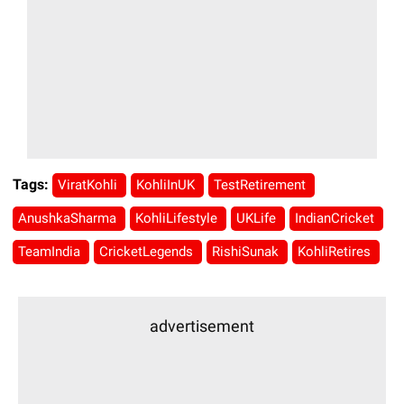
Tags:
ViratKohli
KohliInUK
TestRetirement
AnushkaSharma
KohliLifestyle
UKLife
IndianCricket
TeamIndia
CricketLegends
RishiSunak
KohliRetires
advertisement