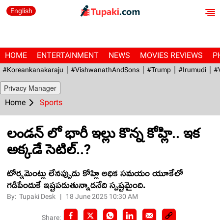
English
HOME
ENTERTAINMENT
NEWS
MOVIES REVIEWS
P
#Koreankanakaraju
#VishwanathAndSons
#Trump
#irumudi
#
Privacy Manager
Home
Sports
లండన్ లో భారీ ఇల్లు కొన్న కోహ్లి.. ఇక
అక్కడే సెటిల్..?
టోర్నమెంట్లు లేనప్పుడు కోహ్లి అధిక సమయం యూకేలో
గడిపేందుకే ఇష్టపడుతున్నాడనేది స్పష్టమైంది.
By:
Tupaki Desk
|
18 June 2025 10:30 AM
Share: