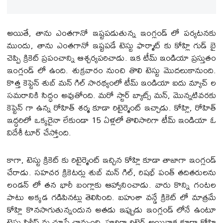
అయితే, తాను ఎంతగానో ఇష్టపడుతున్న ఇంగ్లండ్ లో పర్యటనకు
ముందు, తాను ఎంతగానో ఇష్టపడే టెస్టు ఫార్మాట్ కు కోహ్లి గుడ్ బై
చెప్పి క్రికెట్ ప్రపంచాన్ని ఆశ్చర్యపరిచాడు. ఇక టీమ్ ఇండియా ప్రస్తుతం
ఇంగ్లండ్ లో ఉంది. శుక్రవారం నుంచి తొలి టెస్టు మొదలుకానుంది.
కొత్త కెప్టెన్ శుబ్ మన్ గిల్ సారథ్యంలో టీమ్ ఇండియా ఐదు మ్యాచ్ ల
సమరానికి సిద్ధం అవుతోంది. మరో స్టార్ బ్యాట్స్ మన్, మొన్నటివరకు
కెప్టెన్ గా ఉన్న రోహిత్ శర్మ కూడా రిటైర్మెంట్ ఇచ్చాడు. కోహ్లి, రోహిత్
ఇద్ధరిలో ఒక్కరైనా లేకుండా 15 ఏళ్లలో తొలిసారిగా టీమ్ ఇండియా ఓ
విదేశీ టూర్ చేస్తోంది.
కాగా, టెస్టు క్రికెట్ కు రిటైర్మెంట్ ఇచ్చిన కోహ్లి కూడా తాజాగా ఇంగ్లండ్
చేరాడు. సహచర క్రికెటర్లు శుబ్ మన్ గిల్, రిషభ్ పంత్ తదితరులను
లండన్ లో తన భారీ బంగ్లాకు ఆహ్వానించాడు. వారు కొన్ని గంటల
పాటు అక్కడ గడిపినట్లు తెలిసింది. బహుశా వన్డే క్రికెట్ లో మాత్రమే
కోహ్లి కొనసాగుతున్నందున అతడు ఇప్పుడు ఇంగ్లండ్ లోనే ఉంటూ
టెస్టు సిరీస్ ను చూసే చాన్సుంది. పూర్తిగా రిటైర్ అయినాక కూడా కోహ్లి