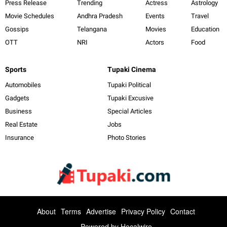
Press Release
Trending
Actress
Astrology
Movie Schedules
Andhra Pradesh
Events
Travel
Gossips
Telangana
Movies
Education
OTT
NRI
Actors
Food
Sports
Tupaki Cinema
Automobiles
Tupaki Political
Gadgets
Tupaki Excusive
Business
Special Articles
Real Estate
Jobs
Insurance
Photo Stories
About
Terms
Advertise
Privacy Policy
Contact
Powered by
Hocalwire