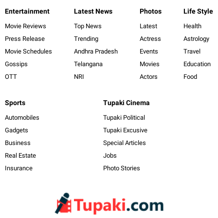
Entertainment
Latest News
Photos
Life Style
Movie Reviews
Top News
Latest
Health
Press Release
Trending
Actress
Astrology
Movie Schedules
Andhra Pradesh
Events
Travel
Gossips
Telangana
Movies
Education
OTT
NRI
Actors
Food
Sports
Tupaki Cinema
Automobiles
Tupaki Political
Gadgets
Tupaki Excusive
Business
Special Articles
Real Estate
Jobs
Insurance
Photo Stories