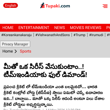
English
HOME
ENTERTAINMENT
NEWS
MOVIES REVIEWS
P
#Koreankanakaraju
#VishwanathAndSons
#Trump
#irumudi
#
Privacy Manager
Home
Sports
మీతో ఒక సిరీస్ వేసుకుంటాం..!
టీమ్ఇండియాకు ఫుల్ డిమాండ్!
ప్ర‌పంచ క్రికెట్ లో టీమ్ఇండియా ఎంత బ‌ల‌మైన‌దో... భార‌త
క్రికెట్ కంట్రోల్ బోర్డు (బీసీసీఐ) స్థాయి ఏమిటో చెప్పే ఉదాహ‌ర‌ణ
ఇది..! బాబ్బాబు.. మాతో ఒక్క సిరీస్ ఆడండి అంటూ ప‌లు దేశాల
క్రికెట్ బోర్డులు అభ్య‌ర్ధిస్తున్నాయి.