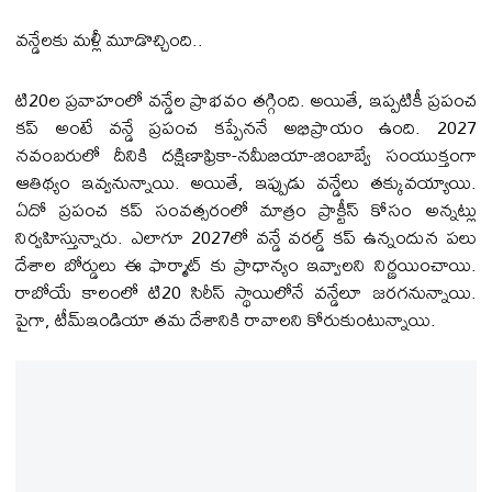
వ‌న్డేల‌కు మ‌ళ్లీ మూడొచ్చింది..
టి20ల‌ ప్ర‌వాహంలో వ‌న్డేల ప్రాభ‌వం త‌గ్గింది. అయితే, ఇప్ప‌టికీ ప్ర‌పంచ
క‌ప్ అంటే వ‌న్డే ప్ర‌పంచ క‌ప్పేన‌నే అభిప్రాయం ఉంది. 2027
న‌వంబ‌రులో దీనికి ద‌క్షిణాఫ్రికా-న‌మీబియా-జింబాబ్వే సంయుక్తంగా
ఆతిథ్యం ఇవ్వ‌నున్నాయి. అయితే, ఇప్పుడు వ‌న్డేలు త‌క్కువ‌య్యాయి.
ఏదో ప్ర‌పంచ క‌ప్ సంవ‌త్స‌రంలో మాత్రం ప్రాక్టీస్ కోసం అన్న‌ట్లు
నిర్వ‌హిస్తున్నారు. ఎలాగూ 2027లో వ‌న్డే వ‌ర‌ల్డ్ క‌ప్ ఉన్నందున ప‌లు
దేశాల బోర్డులు ఈ ఫార్మాట్ కు ప్రాధాన్యం ఇవ్వాల‌ని నిర్ణ‌యించాయి.
రాబోయే కాలంలో టి20 సిరీస్ స్థాయిలోనే వ‌న్డేలూ జ‌ర‌గ‌నున్నాయి.
పైగా, టీమ్ఇండియా త‌మ దేశానికి రావాల‌ని కోరుకుంటున్నాయి.