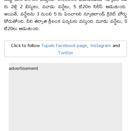
కు వెళ్లి 2 టెస్టులు, మూడు వ‌న్డేలు, 5 టి20ల సిరీస్ ఆడుతుంది.
అయితే, వ‌న్డేల‌ను 3 నుంచి 5 కు పెంచాల‌ని న్యూజిలాండ్ క్రికెట్ బోర్డు
కోరుతోంది. దీని త‌ర్వాత శ్రీలంక ప‌ర్య‌ట‌కు వ‌స్తుంది. మూడు వ‌న్డేలు, 5
టి20లు ఆడుతుంది.
Click to follow
Tupaki Facebook page
,
Instagram
and
Twitter
advertisement