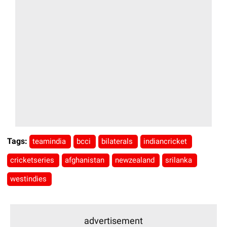
Tags:
teamindia
bcci
bilaterals
indiancricket
cricketseries
afghanistan
newzealand
srilanka
westindies
advertisement