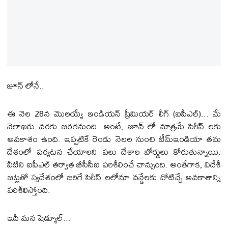
జూన్ లోనే..
ఈ నెల 28న మొల‌య్యే ఇండియ‌న్ ప్రీమియ‌ర్ లీగ్ (ఐపీఎల్)... మే
నెలాఖ‌రు వ‌ర‌కు జ‌ర‌గ‌నుంది. అంటే, జూన్ లో మాత్ర‌మే సిరీస్ ల‌కు
అవ‌కాశం ఉంది. ఇప్ప‌టికే రెండు నెల‌ల నుంచి టీమ్ఇండియా త‌మ
దేశంలో ప‌ర్య‌ట‌న చేయాల‌ని ప‌లు దేశాల బోర్డులు కోరుతున్నాయి.
వీటిని ఐపీఎల్ త‌ర్వాత బీసీసీఐ ప‌రిశీలించే చాన్సుంది. అంతేగాక‌, విదేశీ
జ‌ట్ల‌తో స్వ‌దేశంలో జ‌రిగే సిరీస్ ల‌లోనూ వ‌న్డేల‌కు చోటిచ్చే అవ‌కాశాన్ని
ప‌రిశీలిస్తోంది.
ఇదీ మ‌న‌ షెడ్యూల్...