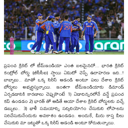
ప్ర‌పంచ క్రికెట్ లో టీమ్ఇండియా ఎంత బ‌ల‌మైన‌దో... భార‌త క్రికెట్
కంట్రోల్ బోర్డు (బీసీసీఐ) స్థాయి ఏమిటో చెప్పే ఉదాహ‌ర‌ణ ఇది..!
బాబ్బాబు.. మాతో ఒక్క సిరీస్ ఆడండి అంటూ ప‌లు దేశాల క్రికెట్
బోర్డులు అభ్య‌ర్ధిస్తున్నాయి. ఇంత‌గా టీమ్ఇండియాకు డిమాండ్
ఏర్ప‌డ‌డానికి కార‌ణాలు చెప్పుకొంటే 1) ఏడాదిన్న‌ర‌లోనే వ‌న్డే ప్ర‌పంచ
క‌ప్ ఉండ‌డం 2) భార‌త్ తో ఆడితే ఆయా దేశాల క్రికెట్ బోర్డుల‌కు వ‌చ్చే
డ‌బ్బులు.. 3) ఖాళీ స‌మ‌యాన్ని స‌ద్వినియోగం చేసుకుని లోపాల‌ను
స‌రిచేసుకునేందుకు అవ‌కాశం ఉండ‌డం. అందుకే, మీరు కాస్త వీలు
చేసుకుని మా జ‌ట్టుతో ఒక్క సిరీస్ ఆడండి అంటూ కోరుతున్నాయి.