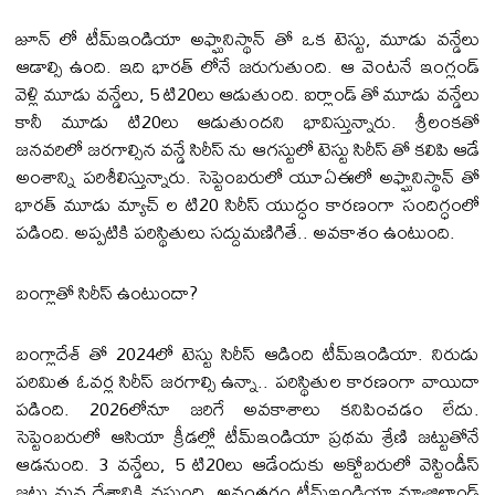
జూన్ లో టీమ్ఇండియా అఫ్ఘానిస్థాన్ తో ఒక టెస్టు, మూడు వ‌న్డేలు
ఆడాల్సి ఉంది. ఇది భార‌త్ లోనే జ‌రుగుతుంది. ఆ వెంట‌నే ఇంగ్లండ్
వెళ్లి మూడు వ‌న్డేలు, 5 టి20లు ఆడుతుంది. ఐర్లాండ్ తో మూడు వ‌న్డేలు
కానీ మూడు టి20లు ఆడుతుంద‌ని భావిస్తున్నారు. శ్రీలంక‌తో
జ‌న‌వ‌రిలో జ‌ర‌గాల్సిన వ‌న్డే సిరీస్ ను ఆగ‌స్టులో టెస్టు సిరీస్ తో క‌లిపి ఆడే
అంశాన్ని ప‌రిశీలిస్తున్నారు. సెప్టెంబ‌రులో యూఏఈలో అఫ్ఘానిస్థాన్ తో
భార‌త్ మూడు మ్యాచ్ ల టి20 సిరీస్ యుద్ధం కార‌ణంగా సందిగ్ధంలో
ప‌డింది. అప్ప‌టికి ప‌రిస్థితులు స‌ద్దుమ‌ణిగితే.. అవ‌కాశం ఉంటుంది.
బంగ్లాతో సిరీస్ ఉంటుందా?
బంగ్లాదేశ్ తో 2024లో టెస్టు సిరీస్ ఆడింది టీమ్ఇండియా. నిరుడు
ప‌రిమిత ఓవ‌ర్ల సిరీస్ జ‌ర‌గాల్సి ఉన్నా.. ప‌రిస్థితుల కార‌ణంగా వాయిదా
ప‌డింది. 2026లోనూ జ‌రిగే అవ‌కాశాలు క‌నిపించ‌డం లేదు.
సెప్టెంబ‌రులో ఆసియా క్రీడ‌ల్లో టీమ్ఇండియా ప్ర‌థ‌మ శ్రేణి జ‌ట్టుతోనే
ఆడ‌నుంది. 3 వ‌న్డేలు, 5 టి20లు ఆడేందుకు అక్టోబ‌రులో వెస్టిండీస్
జ‌ట్టు మ‌న దేశానికి వ‌స్తుంది. అనంత‌రం టీమ్ఇండియా న్యూజిలాండ్