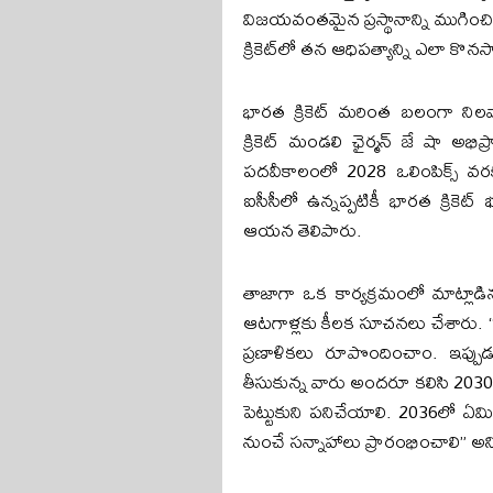
విజయవంతమైన ప్రస్థానాన్ని ముగించి
క్రికెట్‌లో తన ఆధిపత్యాన్ని ఎలా కొనస
భారత క్రికెట్ మరింత బలంగా నిల
క్రికెట్ మండలి ఛైర్మన్ జే షా అభ
పదవీకాలంలో 2028 ఒలింపిక్స్ వరక
ఐసీసీలో ఉన్నప్పటికీ భారత క్రికెట
ఆయన తెలిపారు.
తాజాగా ఒక కార్యక్రమంలో మాట్లాడ
ఆటగాళ్లకు కీలక సూచనలు చేశారు. 
ప్రణాళికలు రూపొందించాం. ఇప్పుడ
తీసుకున్న వారు అందరూ కలిసి 2030,
పెట్టుకుని పనిచేయాలి. 2036లో 
నుంచే సన్నాహాలు ప్రారంభించాలి” అన