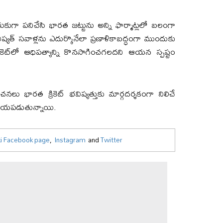
ుగా పనిచేసి భారత జట్టును అన్ని ఫార్మాట్లలో బలంగా
విష్యత్ సవాళ్లను ఎదుర్కొనేలా ప్రణాళికాబద్ధంగా ముందుకు
ికెట్‌లో ఆధిపత్యాన్ని కొనసాగించగలదని ఆయన స్పష్టం
నలు భారత క్రికెట్ భవిష్యత్తుకు మార్గదర్శకంగా నిలిచే
్రాయపడుతున్నాయి.
i Facebook page
,
Instagram
and
Twitter