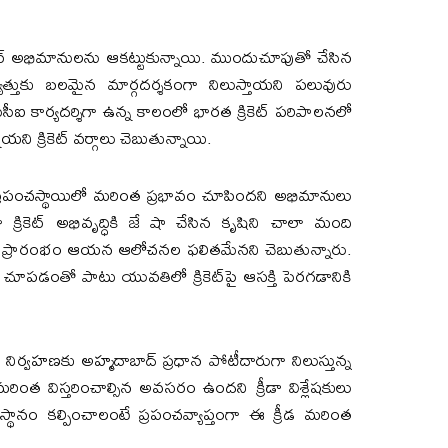
ికెట్ అభిమానులను ఆకట్టుకున్నాయి. ముందుచూపుతో చేసిన
త్తుకు బలమైన మార్గదర్శకంగా నిలుస్తాయని పలువురు
ఐ కార్యదర్శిగా ఉన్న కాలంలో భారత క్రికెట్ పరిపాలనలో
ని క్రికెట్ వర్గాలు చెబుతున్నాయి.
ప్రపంచస్థాయిలో మరింత ప్రభావం చూపిందని అభిమానులు
ా క్రికెట్ అభివృద్ధికి జే షా చేసిన కృషిని చాలా మంది
్ లీగ్ ప్రారంభం ఆయన ఆలోచనల ఫలితమేనని చెబుతున్నారు.
ను చూపడంతో పాటు యువతిలో క్రికెట్‌పై ఆసక్తి పెరగడానికి
స్ నిర్వహణకు అహ్మదాబాద్ ప్రధాన పోటీదారుగా నిలుస్తున్న
ా మరింత విస్తరించాల్సిన అవసరం ఉందని క్రీడా విశ్లేషకులు
ట్‌కు స్థానం కల్పించాలంటే ప్రపంచవ్యాప్తంగా ఈ క్రీడ మరింత