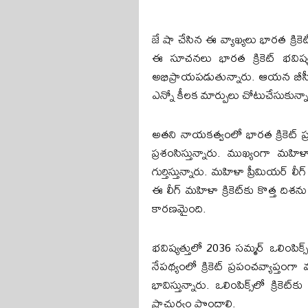
జే షా చేసిన ఈ వ్యాఖ్యలు భారత క్ర
ఈ సూచనలు భారత క్రికెట్ భవిష్య
అభిప్రాయపడుతున్నారు. ఆయన బీసీసీ
ఎన్నో కీలక మార్పులు చోటుచేసుకున్నాయ
అతని నాయకత్వంలో భారత క్రికెట్ 
ప్రశంసిస్తున్నారు. ముఖ్యంగా మహిళ
గుర్తిస్తున్నారు. మహిళా ప్రీమియర
ఈ లీగ్ మహిళా క్రికెట్‌కు కొత్త దిశ
కారణమైంది.
భవిష్యత్తులో 2036 సమ్మర్ ఒలింపిక్
నేపథ్యంలో క్రికెట్ ప్రపంచవ్యాప్తంగ
భావిస్తున్నారు. ఒలింపిక్స్‌లో క్రికె
ప్రాచుర్యం పొందాలి.