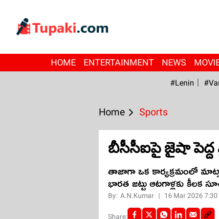
HOME
ENTERTAINMENT
NEWS
MOVI
#Lenin
#Va
Home
Sports
బీసీసీఐపై జైషా పెద్ద ప్
తాజాగా ఒక కార్యక్రమంలో మాట్ల
భారత జట్టు ఆటగాళ్లకు కీలక స
By:
A.N.Kumar
|
16 Mar 2026 7:30
Share: