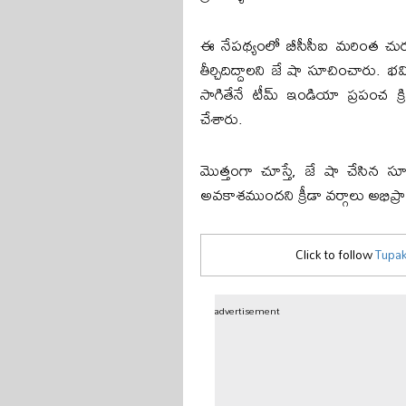
ఈ నేపథ్యంలో బీసీసీఐ మరింత చురుక
తీర్చిదిద్దాలని జే షా సూచించారు. భ
సాగితేనే టీమ్ ఇండియా ప్రపంచ క్ర
చేశారు.
మొత్తంగా చూస్తే, జే షా చేసిన సూచ
అవకాశముందని క్రీడా వర్గాలు అభిప
Click to follow
Tupak
advertisement