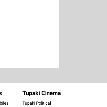
s
Tupaki Cinema
iles
Tupaki Political