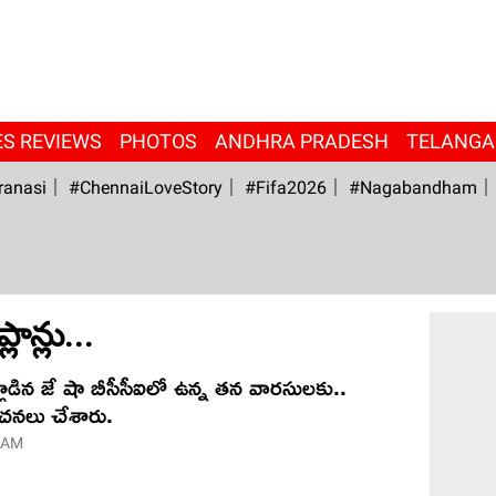
ES REVIEWS
PHOTOS
ANDHRA PRADESH
TELANG
ranasi
#ChennaiLoveStory
#fifa2026
#Nagabandham
లాన్లు...
ాడిన జే షా బీసీసీఐలో ఉన్న తన వారసులకు..
ూచనలు చేశారు.
 AM