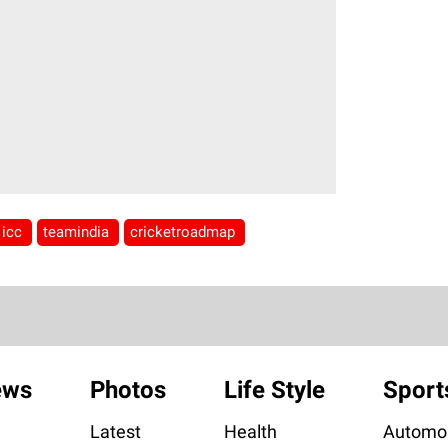
icc
teamindia
cricketroadmap
ews
Photos
Life Style
Sport
Latest
Health
Automob