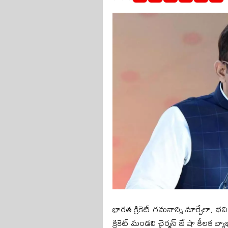
భారత క్రికెట్ గమనాన్ని మార్చేలా, భ
క్రికెట్ మండలి ఛైర్మన్ జే షా కీలక వ్