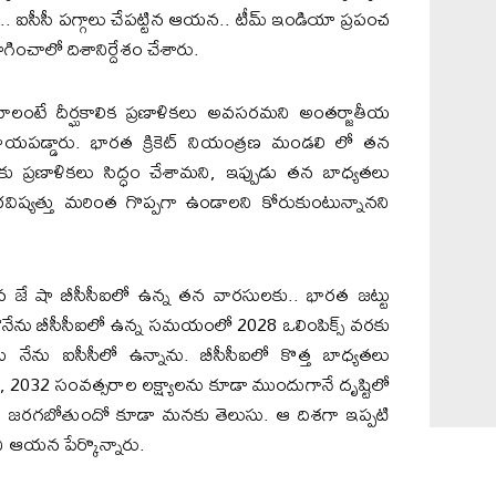
.. ఐసీసీ పగ్గాలు చేపట్టిన ఆయన.. టీమ్ ఇండియా ప్రపంచ
ాగించాలో దిశానిర్దేశం చేశారు.
వాలంటే దీర్ఘకాలిక ప్రణాళికలు అవసరమని అంతర్జాతీయ
ిప్రాయపడ్డారు. భారత క్రికెట్ నియంత్రణ మండలి లో తన
ు ప్రణాళికలు సిద్ధం చేశామని, ఇప్పుడు తన బాధ్యతలు
్ భవిష్యత్తు మరింత గొప్పగా ఉండాలని కోరుకుంటున్నానని
ిన జే షా బీసీసీఐలో ఉన్న తన వారసులకు.. భారత జట్టు
“నేను బీసీసీఐలో ఉన్న సమయంలో 2028 ఒలింపిక్స్ వరకు
ు నేను ఐసీసీలో ఉన్నాను. బీసీసీఐలో కొత్త బాధ్యతలు
 2032 సంవత్సరాల లక్ష్యాలను కూడా ముందుగానే దృష్టిలో
ఏమి జరగబోతుందో కూడా మనకు తెలుసు. ఆ దిశగా ఇప్పటి
ి ఆయన పేర్కొన్నారు.