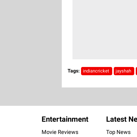
Tags:
indiancricket
jayshah
Entertainment
Latest N
Movie Reviews
Top News