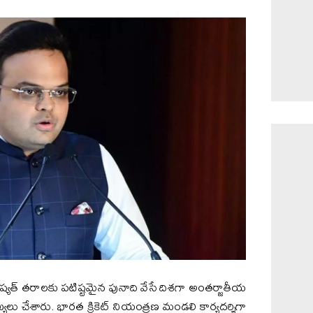
విష్యత్ తరాలకు పటిష్టమైన పునాది వేసే దిశగా అంతర్జాతీయ
యాఖ్యలు చేశారు. భారత క్రికెట్ నియంత్రణ మండలి కార్యదర్శిగా