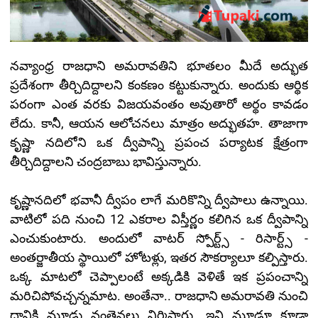
నవ్యాంధ్ర రాజధాని అమరావతిని భూతలం మీదే అద్భుత
ప్రదేశంగా తీర్చిదిద్దాలని కంకణం కట్టుకున్నారు. అందుకు ఆర్థిక
పరంగా ఎంత వరకు విజయవంతం అవుతారో అర్థం కావడం
లేదు. కానీ, ఆయన ఆలోచనలు మాత్రం అద్భుతహ. తాజాగా
కృష్ణా నదిలోని ఒక ద్వీపాన్ని ప్రపంచ పర్యాటక క్షేత్రంగా
తీర్చిదిద్దాలని చంద్రబాబు భావిస్తున్నారు.
కృష్ణానదిలో భవానీ ద్వీపం లాగే మరికొన్ని ద్వీపాలు ఉన్నాయి.
వాటిలో పది నుంచి 12 ఎకరాల విస్తీర్ణం కలిగిన ఒక ద్వీపాన్ని
ఎంచుకుంటారు. అందులో వాటర్ స్పోర్ట్స్ - రిసార్ట్స్ -
అంతర్జాతీయ స్థాయిలో హోటళ్లు, ఇతర సౌకర్యాలూ కల్పిస్తారు.
ఒక్క మాటలో చెప్పాలంటే అక్కడికి వెళితే ఇక ప్రపంచాన్ని
మరిచిపోవచ్చన్నమాట. అంతేనా.. రాజధాని అమరావతి నుంచి
దానికి మూడు వంతెనలు నిర్మిస్తారు. ఇవి మూడూ కూడా