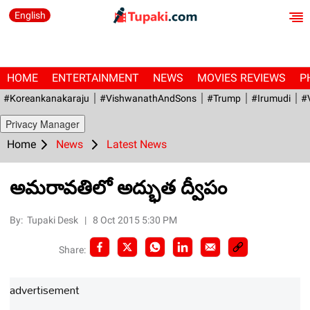
English
HOME
ENTERTAINMENT
NEWS
MOVIES REVIEWS
P
#Koreankanakaraju
#VishwanathAndSons
#Trump
#irumudi
#
Privacy Manager
Home
News
Latest News
అమరావతిలో అద్భుత ద్వీపం
By:
Tupaki Desk
|
8 Oct 2015 5:30 PM
Share:
advertisement