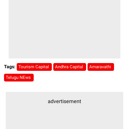
Tags:
Tourism Capital
Andhra Capital
Amaravathi
Telugu NEws
advertisement