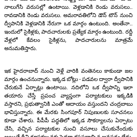
నాలుగేసి వరుసల్లో ఉంటాయి. వెళ్లడానికి రెండు వరుసలు..
రావడానికి రెండు వరుసలు. అమరావతిలోని డౌన్ టౌన్ నుంచి
ద్వీపానికి వెళ్లడానికి నేరుగా ఒక మార్గం ఉంటుంది. అంతేనా..
ఇందులో సైకిళ్లకు, పాదచారులకు ప్రత్యేక మార్గం ఉంటుంది. రద్దీ
వేళ్లలో కేవలం సైకిళ్లను, పాదచారులను మాత్రమే
అనుమతిస్తారు.
ఇక హైదరాబాద్ నుంచి వెళ్లే వారికి వంతెనలు కాకుండా జల
మార్గం ఉంచనున్నారు. ఇక్కడ బోట్లు - పడవల ద్వారా ద్వీపానికి
చేరుకునే ఏర్పాట్లు ఉంటాయి. నదిలోని ఒక ద్వీపాన్ని ఇలా
తయారు చేస్తే ప్రపంచ వ్యాప్తంగా పర్యాటకులు ఇక్కడికి
వస్తారని, ప్రభుత్వానికి ఎంతో ఆదాయం వస్తుందని చంద్రబాబు
భావిస్తున్నారు. ఈ మేరకు సింగపూర్ నిపుణులకు సూచనలు
కూడా చేశారు. పీపీపీ పద్ధతిలో ఇక్కడ సౌకర్యాలను ఏర్పాటు
చేసి, వచ్చిన పర్యాటకుల నుంచి వసూలు చేసుకునేందుకు
అయితే దీని రూపకల్పనకు పెద్దగా కష్టపడాల్సిన అవసరం లేదు.