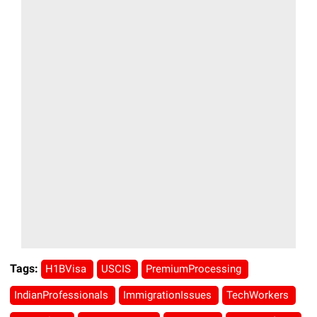
Tags:
H1BVisa
USCIS
PremiumProcessing
IndianProfessionals
ImmigrationIssues
TechWorkers