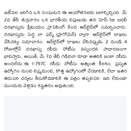
ఇటీవల జరిగిన ఒక సంఘటన ఈ ఆందోళనలకు బలాన్నిచ్చింది. మే
2వ తేదీ శుక్రవారం ఒక భారతీయ నిపుణుడు తన హెచ్-1బి బదిలీ
దరఖాస్తును ప్రీమియం ప్రాసెసింగ్ కింద ఆన్‌లైన్‌లో సమర్పించారు.
దరఖాస్తును పెద్ద లా ఫర్మ్ (ఫ్రాగోమెన్) ద్వారా ఆన్‌లైన్‌లో దాఖలు
చేసినట్లు సమాచారం. ఆన్‌లైన్‌లో దాఖలు చేసినప్పుడు 2 నుండి 4
రోజుల్లోనే దరఖాస్తు రసీదు నోటీసు వస్తుందని సాధారణంగా
భావిస్తారు. అయితే, మే 7వ తేదీ గడిచినా కూడా అతనికి ఇంకా రసీదు
అందలేదు.ఈ I-797C రసీదు నోటీసు అత్యంత కీలకం. ప్రస్తుత
ఉద్యోగం నుంచి నిష్క్రమించి, కొత్త ఉద్యోగంలో చేరడానికి, లేదా ఇతర
తదుపరి చర్యలు తీసుకోవడానికి ఈ పత్రం తప్పనిసరి. ఇది లేకుండా
ముందుకు వెళ్లడం కష్టతరం అవుతుంది.