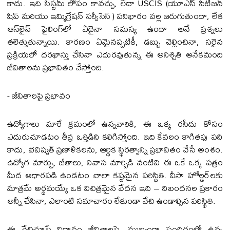
కాదు. ఇది సిస్టమ్ లోపం కావచ్చు, లేదా USCIS (యూఎస్ సిటిజన్
షిప్ మరియు ఇమ్మిగ్రేషన్ సర్వీసెస్ ) పనిభారం వల్ల జరుగుతుందా, లేక
ఆన్‌లైన్ ఫైలింగ్‌లో ఏదైనా సమస్య ఉందా అనే ప్రశ్నలు
తలెత్తుతున్నాయి. కారణం ఏమైనప్పటికీ, డబ్బు చెల్లించినా, సరైన
ప్రక్రియలో దరఖాస్తు చేసినా ఎదురవుతున్న ఈ అనిశ్చితి అనేకమంది
జీవితాలను ప్రభావితం చేస్తోంది.
- జీవితాలపై ప్రభావం
ఉద్యోగాలు మారే క్రమంలో ఉన్నవారికి, ఈ ఒక్క రసీదు కోసం
ఎదురుచూడటం తీవ్ర ఒత్తిడిని కలిగిస్తోంది. ఇది కేవలం కాగితపు పని
కాదు, భవిష్యత్ ప్రణాళికలను, ఆర్థిక స్థిరత్వాన్ని ప్రభావితం చేసే అంశం.
ఉద్యోగ మార్పు, జీతాలు, నివాస మార్పిడి వంటివి ఈ ఒకే ఒక్క పత్రం
మీద ఆధారపడి ఉండటం చాలా కష్టమైన పరిస్థితి. వీసా హోల్డర్‌లకు
మాత్రమే అర్థమయ్యే ఒక విచిత్రమైన వేదన ఇది – నిబంధనల ప్రకారం
అన్నీ చేసినా, ఎలాంటి సమాచారం లేకుండా వేచి ఉండాల్సిన పరిస్థితి.
ఈ వేచిచూసే విధానం జీవితాలపై, ముఖ్యంగా సందిగ్ధంలో ఉన్న