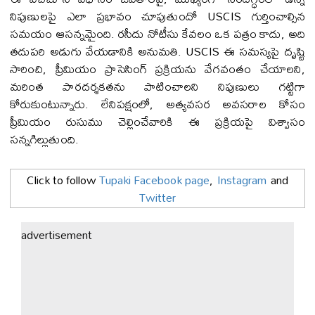
నిపుణులపై ఎలా ప్రభావం చూపుతుందో USCIS గుర్తించాల్సిన
సమయం ఆసన్నమైంది. రసీదు నోటీసు కేవలం ఒక పత్రం కాదు, అది
తదుపరి అడుగు వేయడానికి అనుమతి. USCIS ఈ సమస్యపై దృష్టి
సారించి, ప్రీమియం ప్రాసెసింగ్ ప్రక్రియను వేగవంతం చేయాలని,
మరింత పారదర్శకతను పాటించాలని నిపుణులు గట్టిగా
కోరుకుంటున్నారు. లేనిపక్షంలో, అత్యవసర అవసరాల కోసం
ప్రీమియం రుసుము చెల్లించేవారికి ఈ ప్రక్రియపై విశ్వాసం
సన్నగిల్లుతుంది.
Click to follow
Tupaki Facebook page
,
Instagram
and
Twitter
advertisement