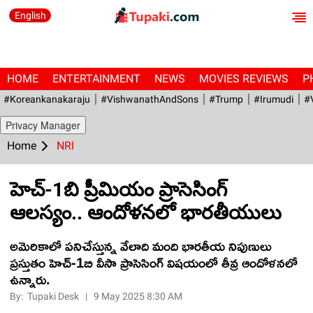
English
HOME
ENTERTAINMENT
NEWS
MOVIES REVIEWS
P
#Koreankanakaraju
#VishwanathAndSons
#Trump
#irumudi
#
Privacy Manager
Home
NRI
హెచ్-1బి ప్రీమియం ప్రాసెసింగ్
ఆలస్యం.. ఆందోళనలో భారతీయులు
అమెరికాలో పనిచేస్తున్న వేలాది మంది భారతీయ నిపుణులు
ప్రస్తుతం హెచ్-1బి వీసా ప్రాసెసింగ్ విషయంలో తీవ్ర ఆందోళనలో
ఉన్నారు.
By:
Tupaki Desk
|
9 May 2025 8:30 AM