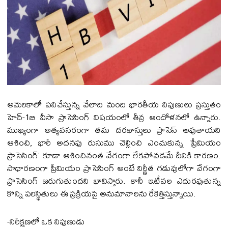
అమెరికాలో పనిచేస్తున్న వేలాది మంది భారతీయ నిపుణులు ప్రస్తుతం
హెచ్-1బి వీసా ప్రాసెసింగ్ విషయంలో తీవ్ర ఆందోళనలో ఉన్నారు.
ముఖ్యంగా అత్యవసరంగా తమ దరఖాస్తులు ప్రాసెస్ అవుతాయని
ఆశించి, భారీ అదనపు రుసుము చెల్లించి ఎంచుకున్న 'ప్రీమియం
ప్రాసెసింగ్' కూడా ఆశించినంత వేగంగా లేకపోవడమే దీనికి కారణం.
సాధారణంగా ప్రీమియం ప్రాసెసింగ్ అంటే నిర్ణీత గడువులోగా వేగంగా
ప్రాసెసింగ్ జరుగుతుందని భావిస్తారు. కానీ ఇటీవల ఎదురవుతున్న
కొన్ని పరిస్థితులు ఈ ప్రక్రియపై అనుమానాలను రేకెత్తిస్తున్నాయి.
-నిరీక్షణలో ఒక నిపుణుడు