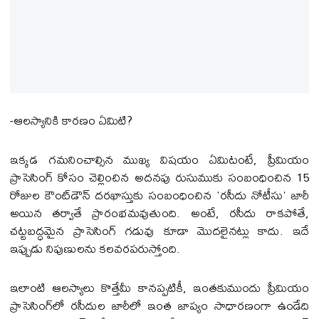
-ఆలస్యానికి కారణం ఏమిటి?
ఇక్కడ గమనించాల్సిన ముఖ్య విషయం ఏమిటంటే, ప్రీమియం
ప్రాసెసింగ్ కోసం చెల్లించిన అదనపు రుసుముకు సంబంధించిన 15
రోజుల కౌంట్‌డౌన్ దరఖాస్తుకు సంబంధించిన 'రసీదు నోటీసు' జారీ
అయిన తర్వాతే ప్రారంభమవుతుంది. అంటే, రసీదు రాకపోతే,
చట్టబద్ధమైన ప్రాసెసింగ్ గడువు కూడా మొదలైనట్లు కాదు. ఇదే
ఇప్పుడు నిపుణులను కలవరపరుస్తోంది.
ఇలాంటి ఆలస్యాలు కొత్తేమీ కానప్పటికీ, ఇంతకుముందు ప్రీమియం
ప్రాసెసింగ్‌లో రసీదుల జారీలో ఇంత జాప్యం సాధారణంగా ఉండేది