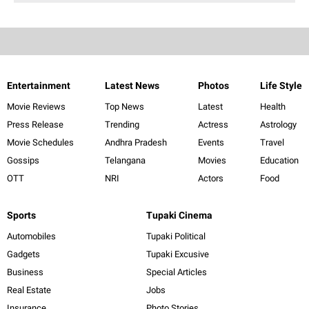
Entertainment
Latest News
Photos
Life Style
Movie Reviews
Top News
Latest
Health
Press Release
Trending
Actress
Astrology
Movie Schedules
Andhra Pradesh
Events
Travel
Gossips
Telangana
Movies
Education
OTT
NRI
Actors
Food
Sports
Tupaki Cinema
Automobiles
Tupaki Political
Gadgets
Tupaki Excusive
Business
Special Articles
Real Estate
Jobs
Insurance
Photo Stories