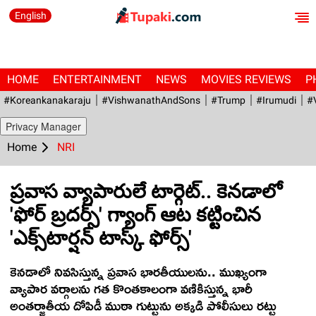
English
HOME
ENTERTAINMENT
NEWS
MOVIES REVIEWS
P
#Koreankanakaraju
#VishwanathAndSons
#Trump
#irumudi
#
Privacy Manager
Home
NRI
ప్రవాస వ్యాపారులే టార్గెట్.. కెనడాలో
'ఫోర్ బ్రదర్స్' గ్యాంగ్ ఆట కట్టించిన
'ఎక్స్‌టార్షన్ టాస్క్ ఫోర్స్'
కెనడాలో నివసిస్తున్న ప్రవాస భారతీయులను.. ముఖ్యంగా
వ్యాపార వర్గాలను గత కొంతకాలంగా వణికిస్తున్న భారీ
అంతర్జాతీయ దోపిడీ ముఠా గుట్టును అక్కడి పోలీసులు రట్టు