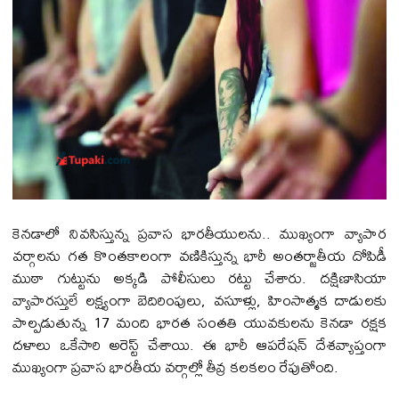
కెనడాలో నివసిస్తున్న ప్రవాస భారతీయులను.. ముఖ్యంగా వ్యాపార
వర్గాలను గత కొంతకాలంగా వణికిస్తున్న భారీ అంతర్జాతీయ దోపిడీ
ముఠా గుట్టును అక్కడి పోలీసులు రట్టు చేశారు. దక్షిణాసియా
వ్యాపారస్తులే లక్ష్యంగా బెదిరింపులు, వసూళ్లు, హింసాత్మక దాడులకు
పాల్పడుతున్న 17 మంది భారత సంతతి యువకులను కెనడా రక్షక
దళాలు ఒకేసారి అరెస్ట్ చేశాయి. ఈ భారీ ఆపరేషన్ దేశవ్యాప్తంగా
ముఖ్యంగా ప్రవాస భారతీయ వర్గాల్లో తీవ్ర కలకలం రేపుతోంది.