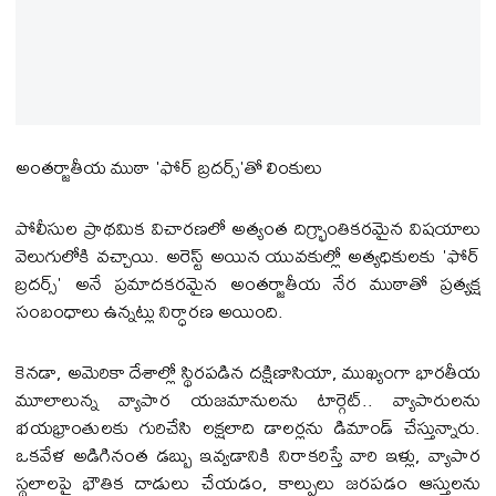
అంతర్జాతీయ ముఠా 'ఫోర్ బ్రదర్స్'తో లింకులు
పోలీసుల ప్రాథమిక విచారణలో అత్యంత దిగ్భ్రాంతికరమైన విషయాలు
వెలుగులోకి వచ్చాయి. అరెస్ట్ అయిన యువకుల్లో అత్యధికులకు 'ఫోర్
బ్రదర్స్' అనే ప్రమాదకరమైన అంతర్జాతీయ నేర ముఠాతో ప్రత్యక్ష
సంబంధాలు ఉన్నట్లు నిర్ధారణ అయింది.
కెనడా, అమెరికా దేశాల్లో స్థిరపడిన దక్షిణాసియా, ముఖ్యంగా భారతీయ
మూలాలున్న వ్యాపార యజమానులను టార్గెట్.. వ్యాపారులను
భయభ్రాంతులకు గురిచేసి లక్షలాది డాలర్లను డిమాండ్ చేస్తున్నారు.
ఒకవేళ అడిగినంత డబ్బు ఇవ్వడానికి నిరాకరిస్తే వారి ఇళ్లు, వ్యాపార
స్థలాలపై భౌతిక దాడులు చేయడం, కాల్పులు జరపడం ఆస్తులను