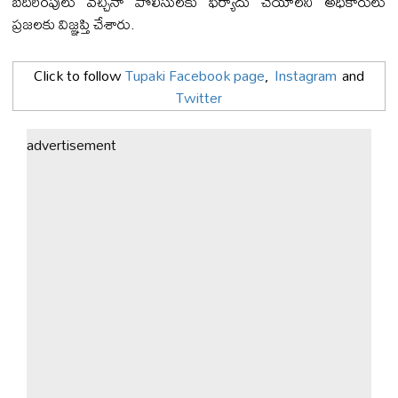
బెదిరింపులు వచ్చినా పోలీసులకు ఫిర్యాదు చేయాలని అధికారులు
ప్రజలకు విజ్ఞప్తి చేశారు.
Click to follow
Tupaki Facebook page
,
Instagram
and
Twitter
advertisement