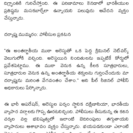
దిగ్భ్రాంతికి గురిచేస్తోంది. ఈ పరిణామాలు కెనడాలో భారతీయుల
ప్రతిష్టను మసకబార్చేలా ఉన్నాయని పలువురు ఆవేదన వ్యక్తం
చేస్తున్నారు.
దర్యాప్తు ముమ్మరం: పోలీసుల ప్రకటన
"ఈ అంతర్జాతీయ ముఠా అరెస్టుతో ఒక పెద్ద క్రిమినల్ నెట్‌వర్క్
వెలుగులోకి వచ్చింది. అరెస్టయిన నిందితులను ఇప్పటికే కోర్టులో
ప్రవేశపెట్టాము. ఈ ముఠా వెనుక ఉన్న కీలక సూత్రధారులు,
సూత్రధారుల వెనుక ఉన్న అంతర్జాతీయ శక్తులను గుర్తించేందుకు మా
దర్యాప్తును మరింత వేగవంతం చేశాం." అని పీల్ రీజినల్ పోలీస్
అధికారులు పేర్కొన్నారు.
ఈ భారీ ఆపరేషన్, అరెస్టుల పర్వం స్థానిక దక్షిణాసియా, భారతీయ
వ్యాపార వర్గాలకు గొప్ప ఊరటనిచ్చింది. పోలీసులు తీసుకున్న ఈ కఠిన
చర్యల వల్ల భవిష్యత్తులో ఇలాంటి బెదిరింపులు తగ్గుతాయని
వ్యాపారులు ఆశాభావం వ్యక్తం చేస్తున్నారు. భయపడకుండా ఎలాంటి