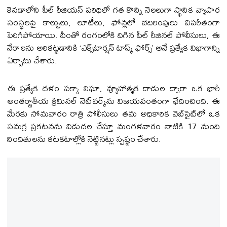
కెనడాలోని పీల్ రీజియన్ పరిధిలో గత కొన్ని నెలలుగా స్థానిక వ్యాపార
సంస్థలపై కాల్పులు, లూటీలు, ఫోన్లలో బెదిరింపులు విపరీతంగా
పెరిగిపోయాయి. దీంతో రంగంలోకి దిగిన పీల్ రీజినల్ పోలీసులు, ఈ
నేరాలను అరికట్టడానికి ‘ఎక్స్‌టార్షన్ టాస్క్ ఫోర్స్’ అనే ప్రత్యేక విభాగాన్ని
ఏర్పాటు చేశారు.
ఈ ప్రత్యేక దళం పక్కా నిఘా, వ్యూహాత్మక దాడుల ద్వారా ఒక భారీ
అంతర్జాతీయ క్రిమినల్ నెట్‌వర్క్‌ను విజయవంతంగా ఛేదించింది. ఈ
మేరకు సోమవారం రాత్రి పోలీసులు తమ అధికారిక వెబ్‌సైట్‌లో ఒక
సమగ్ర ప్రకటనను విడుదల చేస్తూ మంగళవారం నాటికి 17 మంది
నిందితులను కటకటాల్లోకి నెట్టినట్లు స్పష్టం చేశారు.