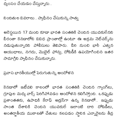
ధ్వంసం చేయడం చేస్తున్నారు..
నిందితుల వివరాలు.. స్వాధీనం చేసుకున్న సొత్తు
అరెస్టయిన 17 మంది కూడా భారత సంతతికి చెందిన యువకులేనని
వీరంతా కెనడాలోని వివిధ ప్రాంతాల్లో ఉంటూ ఈ అక్రమ నెట్‌వర్క్‌ను
నడుపుతున్నారని పోలీసులు తెలిపారు. వీరి నుంచి భారీ ఎత్తున
ఆయుధాలు, నగదు, మొబైల్ ఫోన్లు, దోపిడీకి ఉపయోగించిన ఇతర
సామాగ్రిని స్వాధీనం చేసుకున్నారు.
ప్రవాస భారతీయుల్లో పెరుగుతున్న ఆందోళన
కెనడాలో ఇటీవలి కాలంలో భారత సంతతికి చెందిన గ్యాంగ్‌లు,
గ్రూపుల మధ్య వార్స్ పెరిగిపోవడం ఆందోళన కలిగిస్తోంది. ఒకప్పుడు
ప్రశాంతతకు, ఉపాధికి కేరాఫ్ అడ్రస్‌గా ఉన్న కెనడాలో.. ఇప్పుడు
సొంత దేశానికి చెందిన యువకులే ఇలాంటి దారి దోపిడీలు,
అంతర్జాతీయ ముఠాలతో చేతులు కలపడం స్థానిక ఎన్నారైలను తీవ్ర