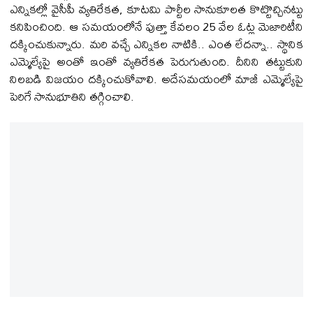
ఎన్నికల్లో వైసీపీ వ్య‌తిరేక‌త‌, కూట‌మి పార్టీల సానుకూల‌త కొట్టొచ్చిన‌ట్టు
క‌నిపించింది. ఆ స‌మ‌యంలోనే పుత్తా కేవ‌లం 25 వేల ఓట్ల మెజారిటీని
ద‌క్కించుకున్నారు. మ‌రి వ‌చ్చే ఎన్నిక‌ల నాటికి.. ఎంత లేద‌న్నా.. స్థానిక
ఎమ్మెల్యేపై అంతో ఇంతో వ్య‌తిరేక‌త పెరుగుతుంది. దీనిని త‌ట్టుకుని
నిల‌బడి విజ‌యం ద‌క్కించుకోవాలి. అదేస‌మ‌యంలో మాజీ ఎమ్మెల్యేపై
పెరిగే సానుభూతిని త‌గ్గించాలి.