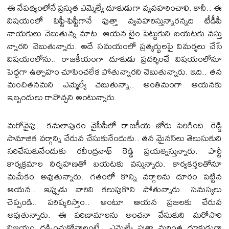
ఈ నేప‌థ్యంలోనే ప్ర‌స్తుత ఎమ్మెల్యే దూకుడుగా వ్య‌వ‌హ‌రించాలి. కానీ.. ఈ
విష‌యంలో ఫిఫ్టీ-ఫిఫ్టీగానే పుత్తా వ్య‌వ‌హ‌రిస్తున్నార‌న్నది టీడీపీ
నాయ‌కులు చెబుతున్న మాట‌. ఆయ‌న టైం పెట్టుకుని బ‌య‌ట‌కు వ‌స్తు
న్నారని చెబుతున్నారు. అదే స‌మ‌యంలో ప్ర‌త్య‌ర్థుల‌పై విమ‌ర్శ‌లు చేసే
విష‌యంలోను.. రాజ‌కీయంగా దూకుడు ప్ర‌ద‌ర్శించే విష‌యంలోనూ
పెద్ద‌గా ఉత్సాహం చూపించ‌లేక పోతున్నార‌ని చెబుతున్నారు. ఇది.. త‌న
మంచిత‌న‌మ‌ని ఎమ్మెల్యే చెబుతున్నా.. అంతిమంగా ఆయ‌నకు
ఇబ్బందులు రావొచ్చ‌ని అంటున్నారు.
మ‌రోవైపు.. క‌మ‌లాపురం వైసీపీలో రాజ‌కీయ జోరు పెరిగింది. రెడ్డి
సామాజిక వ‌ర్గాన్ని చేరువ చేసుకునేందుకు.. త‌న మైన‌స్‌లు తెలుసుకుని
స‌రిచేసుకునేందుకు ర‌వీంద్ర‌నాథ్ రెడ్డి ప్ర‌య‌త్నిస్తున్నారు. పార్టీ
కార్య‌క్ర‌మాల నిర్వ‌హ‌ణ‌తో బ‌య‌ట‌కు వ‌స్తున్నారు. కార్య‌క‌ర్త‌ల‌తోనూ
మ‌మేకం అవుతున్నారు. గ‌తంలో కొన్ని వ‌ర్గాల‌ను దూరం పెట్టిన
ఆయ‌న‌.. ఇప్పుడు వారిని క‌లుపుకొని పోతున్నారు. స‌మ‌స్య‌లు
చెప్పండి.. ప‌రిష్క‌రిస్తాం.. అంటూ ఆయ‌న ప్ర‌జ‌ల‌కు చేరువ
అవుతున్నారు. ఈ ప‌రిణామాల‌ను అంచ‌నా వేసుకుని మ‌రోసారి
విజ‌యం దక్కించుకోవాలంటే.. ఎమ్మెల్యే పుత్తా మ‌రింత దూకుడుగా