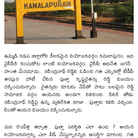
ఉమ్మ‌డి క‌డ‌ప జిల్లాలోని కీల‌క‌మైన నియోజ‌క‌వ‌ర్గం క‌మలాపురం. ఇది
వైసీపీకి కంచుకోట లాంటి నియోజక‌వ‌ర్గం. వైసీపీ అధినేత జ‌గ‌న్‌..
సొంత మేన‌మామ‌.. ర‌వీంద్ర‌నాథ్ రెడ్డిని ఓడించి గ‌త ఎన్నిక‌ల్లో టీడీపీ
త‌ర‌ఫున పోటీ చేసిన పుత్తా కృష్ణచైత‌న్య రెడ్డి విజ‌యం
ద‌క్కించుకున్నారు. చైత‌న్య‌కు కూట‌మి వేవ్‌తో పాటు బ‌ల‌మైన రెడ్డి
సామాజిక వ‌ర్గం ఆయ‌న‌కు అండ‌గా నిలిచింది. దీనికి తోడు
ర‌వీంద్ర‌నాథ్ రెడ్డిపై ఉన్న వ్య‌తిరేక‌త కూడా.. పుత్తాకు క‌లిసి వ‌చ్చింది.
దీంతో ఆయ‌న విజ‌యం ద‌క్కించుకున్నారు.
మ‌రి రెండేళ్ల త‌ర్వాత‌.. పుత్తా ప‌రిస్థితి ఎలా ఉంది ? ఆయ‌న
నియోజ‌క‌వ‌ర్గాన్ని ఎలా లీడ్ చేస్తున్నార‌న్న‌ది ఆస‌క్తిగా మారింది. గ‌త