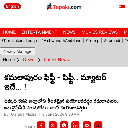
English
HOME
ENTERTAINMENT
NEWS
MOVIES REVIEWS
P
#Koreankanakaraju
#VishwanathAndSons
#Trump
#irumudi
#
Privacy Manager
Home
News
Latest News
క‌మ‌లాపురం ఫిఫ్టీ - ఫిఫ్టీ.. మ్యాట‌ర్
ఇదే... !
ఉమ్మ‌డి క‌డ‌ప జిల్లాలోని కీల‌క‌మైన నియోజ‌క‌వ‌ర్గం క‌మలాపురం.
ఇది వైసీపీకి కంచుకోట లాంటి నియోజక‌వ‌ర్గం.
By:
Garuda Media
|
3 June 2026 8:30 AM
Share: