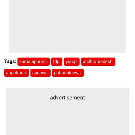
Tags:
kamalapuram
tdp
ysrcp
andhrapradesh
appolitics
apnews
politicalnews
advertisement